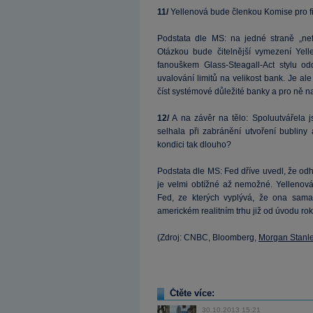
11/
Yellenová bude členkou Komise pro fina
Podstata dle MS: na jedné straně „nef
Otázkou bude čitelnější vymezení Yell
fanouškem Glass-Steagall-Act stylu od
uvalování limitů na velikost bank. Je a
číst systémové důležité banky a pro ně n
12/
A na závěr na tělo: Spoluutvářela j
selhala při zabránění utvoření bublin
kondici tak dlouho?
Podstata dle MS: Fed dříve uvedl, že odh
je velmi obtížné až nemožné. Yellenov
Fed, ze kterých vyplývá, že ona sam
americkém realitním trhu již od úvodu ro
(Zdroj: CNBC, Bloomberg,
Morgan Stanl
Čtěte více:
30.10.2013 15:21