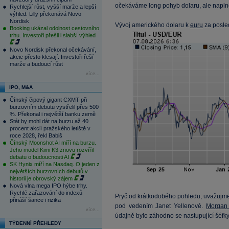
očekáváme long pohyb dolaru, ale napln
Rychlejší růst, vyšší marže a lepší
výhled. Lilly překonává Novo
Nordisk
Vývoj amerického dolaru k
euru
za posle
Booking ukázal odolnost cestovního
trhu. Investoři přešli i slabší výhled
Novo Nordisk překonal očekávání,
akcie přesto klesají. Investoři řeší
marže a budoucí růst
více...
IPO, M&A
Čínský čipový gigant CXMT při
burzovním debutu vystřelil přes 500
%. Překonal i největší banku země
Stát by mohl dát na burzu až 40
procent akcií pražského letiště v
roce 2028, řekl Babiš
Čínský Moonshot AI míří na burzu.
Jeho model Kimi K3 znovu rozvířil
debatu o budoucnosti AI
SK Hynix míří na Nasdaq. O jeden z
největších burzovních debutů v
historii je obrovský zájem
Nová vlna mega IPO hýbe trhy.
Rychlé zařazování do indexů
Pryč od krátkodobého pohledu, uvažujm
přináší šance i rizika
pod vedením Janet Yellenové.
Morgan 
více...
údajně bylo záhodno se nastupující šéfky
TÝDENNÍ PŘEHLEDY