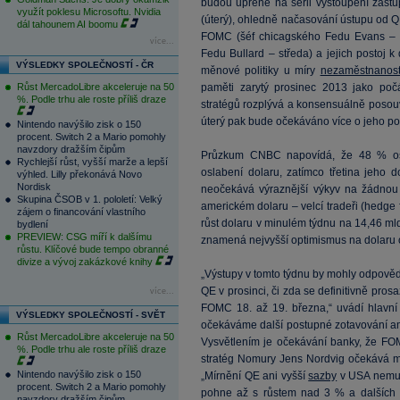
budou upřené na sérii vystoupení zást
využít poklesu Microsoftu. Nvidia
(úterý), ohledně načasování ústupu od Q
dál tahounem AI boomu
FOMC (šéf chicagského Fedu Evans – út
více...
Fedu Bullard – středa) a jejich postoj 
VÝSLEDKY SPOLEČNOSTÍ - ČR
měnové politiky u míry
nezaměstnanost
Růst MercadoLibre akceleruje na 50
paměti zarytý prosinec 2013 jako po
%. Podle trhu ale roste příliš draze
stratégů rozplývá a konsensuálně poso
úterý pak bude očekáváno více o jeho post
Nintendo navýšilo zisk o 150
procent. Switch 2 a Mario pomohly
navzdory dražším čipům
Průzkum CNBC napovídá, že 48 % osl
Rychlejší růst, vyšší marže a lepší
oslabení dolaru, zatímco třetina jeho d
výhled. Lilly překonává Novo
Nordisk
neočekává výraznější výkyv na žádnou 
Skupina ČSOB v 1. pololetí: Velký
americkém dolaru – velcí tradeři (hedge 
zájem o financování vlastního
růst dolaru v minulém týdnu na 14,46 ml
bydlení
PREVIEW: CSG míří k dalšímu
znamená nejvyšší optimismus na dolaru o
růstu. Klíčové bude tempo obranné
divize a vývoj zakázkové knihy
„Výstupy v tomto týdnu by mohly odpověd
QE v prosinci, či zda se definitivně pro
více...
FOMC 18. až 19. března,“ uvádí hlavn
VÝSLEDKY SPOLEČNOSTÍ - SVĚT
očekáváme další postupné zotavování am
Růst MercadoLibre akceleruje na 50
Vysvětlením je očekávání banky, že FOM
%. Podle trhu ale roste příliš draze
stratég Nomury Jens Nordvig očekává mír
Nintendo navýšilo zisk o 150
„Mírnění QE ani vyšší
sazby
v USA nemuse
procent. Switch 2 a Mario pomohly
pohne až s růstem nad 3 % a dalšíc
navzdory dražším čipům