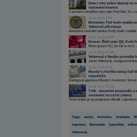
Data z trhu práce ukazují na
nastavené hranice
V prosinci minulého roku nám Fed řekl, že s 
14.11.2013 7:53
Bernanke: Fed bude nadále poz
Yellenová přizvukuje
Americká centrální banka (Fed) bude i nadále p
14.11.2013 19:29
Huszar: Řídil jsem QE. Kvůli fr
Mohu pouze říci, že mě to mrzí.
14.11.2013 20:38
Yellenová v Senátu potvrdila 
Janet Yellenová, viceguvernérka
15.11.2013 9:16
Moody's zhoršila rating čtyř 
nepomůže
Ratingová agentura Moody's Investors Service 
18.11.2013 15:29
T.Vlk - Americké komentáře a 
sentiment na trzích (video)
Tento týden je na programu několik zajímavýc
Tagy:
sazby
,
investice
,
strategie
,
Wa
regulace
,
Bernanke
,
hypotéka
,
měnov
Yellenová