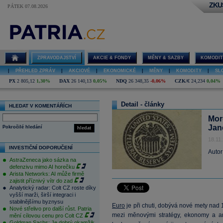
ZKU
PÁTEK 07.08.2026
ZPRAVODAJSTVÍ
AKCIE & FONDY
MĚNY & SAZBY
KOMODIT
|
PŘEHLED ZPRÁV
|
AKCIOVÉ
|
EKONOMICKÉ
|
MĚNY
|
KOMODITY
|
SL
PX
2 805,12
1,30%
DAX
26 140,13
0,05%
NDQ
26 348,35
-0,06%
CZK/€
24,234
0,04%
Detail - články
HLEDAT V KOMENTÁŘÍCH
Mor
Jan
Pokročilé hledání
hledat
18.11
INVESTIČNÍ DOPORUČENÍ
Autor
AstraZeneca jako sázka na
defenzivu mimo AI horečku
Arista Networks: AI může firmě
zajistit příznivý vítr do zad
Analytický radar: Colt CZ roste díky
vyšší marži, širší integraci i
stabilnějšímu byznysu
Euro
je při chuti, dobývá nové mety na
Nové střelivo pro další růst. Patria
mezi měnovými stratégy, ekonomy a an
mění cílovou cenu pro Colt CZ
Goldman Sachs: Je dobrý okamžik