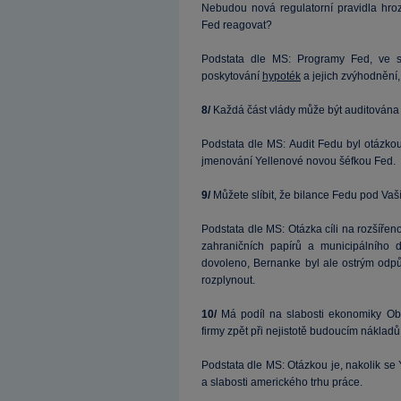
Nebudou nová regulatorní pravidla hr
Fed reagovat?
Podstata dle MS: Programy Fed, ve sp
poskytování
hypoték
a jejich zvýhodnění
8/
Každá část vlády může být auditována
Podstata dle MS: Audit Fedu byl otázkou
jmenování Yellenové novou šéfkou Fed.
9/
Můžete slíbit, že bilance Fedu pod Vaš
Podstata dle MS: Otázka cíli na rozšířen
zahraničních papírů a municipálního
dovoleno, Bernanke byl ale ostrým odpů
rozplynout.
10/
Má podíl na slabosti ekonomiky Ob
firmy zpět při nejistotě budoucím náklad
Podstata dle MS: Otázkou je, nakolik s
a slabosti amerického trhu práce.