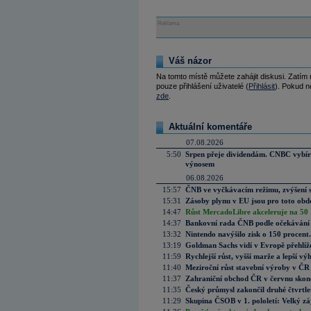
Reklama
Váš názor
Na tomto místě můžete zahájit diskusi. Zatím
pouze přihlášení uživatelé (
Přihlásit
). Pokud ne
zde
.
Aktuální komentáře
07.08.2026
5:50
Srpen přeje dividendám. CNBC vybírá
výnosem
06.08.2026
15:57
ČNB ve vyčkávacím režimu, zvýšení s
15:31
Zásoby plynu v EU jsou pro toto obdo
14:47
Růst MercadoLibre akceleruje na 50 %
14:37
Bankovní rada ČNB podle očekávání 
13:32
Nintendo navýšilo zisk o 150 procen
13:19
Goldman Sachs vidí v Evropě přehlíže
11:59
Rychlejší růst, vyšší marže a lepší v
11:40
Meziroční růst stavební výroby v ČR
11:37
Zahraniční obchod ČR v červnu skonč
11:35
Český průmysl zakončil druhé čtvrtlet
11:29
Skupina ČSOB v 1. pololetí: Velký zá