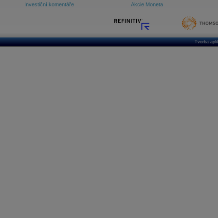
Investiční komentáře
Akcie Moneta
Tvorba apl