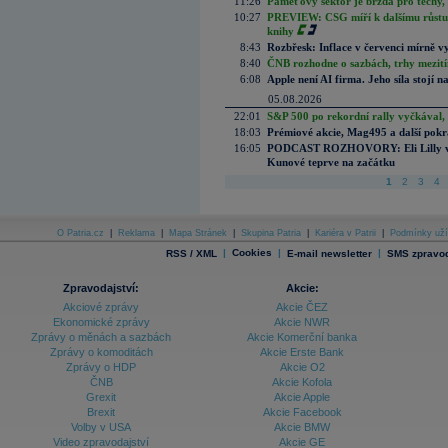
11:26
Paměťový sektor je brzda pro techy,
10:27
PREVIEW: CSG míří k dalšímu růstu.
knihy
8:43
Rozbřesk: Inflace v červenci mírně v
8:40
ČNB rozhodne o sazbách, trhy mezitím
6:08
Apple není AI firma. Jeho síla stojí n
05.08.2026
22:01
S&P 500 po rekordní rally vyčkával,
18:03
Prémiové akcie, Mag495 a další pokr
16:05
PODCAST ROZHOVORY: Eli Lilly vs. 
Kunové teprve na začátku
1
2
3
4
O Patria.cz
|
Reklama
|
Mapa Stránek
|
Skupina Patria
|
Kariéra v Patrii
|
Podmínky uží
|
Cookies
|
|
RSS / XML
E-mail newsletter
SMS zpravod
Zpravodajství:
Akcie:
Akciové zprávy
Akcie ČEZ
Ekonomické zprávy
Akcie NWR
Zprávy o měnách a sazbách
Akcie Komerční banka
Zprávy o komoditách
Akcie Erste Bank
Zprávy o HDP
Akcie O2
ČNB
Akcie Kofola
Grexit
Akcie Apple
Brexit
Akcie Facebook
Volby v USA
Akcie BMW
Video zpravodajství
Akcie GE