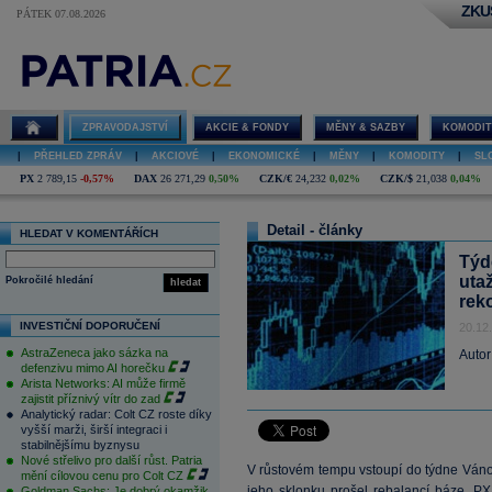
ZKU
PÁTEK 07.08.2026
ZPRAVODAJSTVÍ
AKCIE & FONDY
MĚNY & SAZBY
KOMODIT
|
PŘEHLED ZPRÁV
|
AKCIOVÉ
|
EKONOMICKÉ
|
MĚNY
|
KOMODITY
|
SL
PX
2 789,15
-0,57%
DAX
26 271,29
0,50%
CZK/€
24,232
0,02%
CZK/$
21,038
0,04%
Detail - články
HLEDAT V KOMENTÁŘÍCH
Týd
uta
Pokročilé hledání
hledat
rek
INVESTIČNÍ DOPORUČENÍ
20.12
AstraZeneca jako sázka na
Autor
defenzivu mimo AI horečku
Arista Networks: AI může firmě
zajistit příznivý vítr do zad
Analytický radar: Colt CZ roste díky
vyšší marži, širší integraci i
stabilnějšímu byznysu
Nové střelivo pro další růst. Patria
V růstovém tempu vstoupí do týdne Váno
mění cílovou cenu pro Colt CZ
jeho sklonku prošel rebalancí báze.
PX
Goldman Sachs: Je dobrý okamžik