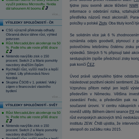
využít poklesu Microsoftu. Nvidia
týdne jsou svorně akcie těžební
NWR
dál tahounem AI boomu
informace o odebrání rizika, vztahuj
více...
přestřelka názorů mezi akcionáři. Para
VÝSLEDKY SPOLEČNOSTÍ - ČR
položky u polské
Zloty
. Oba tituly končí 
CSG výrazně překonala odhady.
Obranná divize táhne růst, výhled
Se solidním více jak 6 % zhodnocení
potvrzen
oznámila odpis goodwill, plynoucí z p
Růst MercadoLibre akceleruje na 50
polovičnímu letošnímu čistému zisku
%. Podle trhu ale roste příliš draze
výsledků. Silných 5 % připisují také akc
Nintendo navýšilo zisk o 150
sestupujícím (spíše předchozí zisky korig
procent. Switch 2 a Mario pomohly
pak končí
ČEZ
.
navzdory dražším čipům
Rychlejší růst, vyšší marže a lepší
výhled. Lilly překonává Novo
Úvod právě uplynulého týdne odstartova
Nordisk
následovat pozitivní okolní sentiment. Z
Skupina ČSOB v 1. pololetí: Velký
zájem o financování vlastního
Vzpruhou přitom nebyl jen lepší výsl
bydlení
především v Německu. Většina invest
více...
zasedání Fedu, a především pak na
VÝSLEDKY SPOLEČNOSTÍ - SVĚT
současné úrovni. V centru nákupních ob
rovněž utility. Během úterní seance
PX
ne
Růst MercadoLibre akceleruje na 50
%. Podle trhu ale roste příliš draze
růst evropských akciových trhů nedokáz
institutu ZEW. ČNB ujistila, že interven
Nintendo navýšilo zisk o 150
alespoň do začátku roku 2015.
procent. Switch 2 a Mario pomohly
navzdory dražším čipům
Rychlejší růst, vyšší marže a lepší