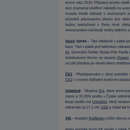
konce roku 2016. Případný prodej vládě
sice znamenal ušetření nákladů na uzavř
musela hradit náklady v současných 
původně plánovaném útlumu bez státní
budou pokračovat s členy nové vlád
memorandem načrtnuté směry státního z
Stock
Spirits
– Titul efektivně v pátek p
báze. Titul v pátek pod taktovkou náku
Kč
. Generální ředitel Stocku Petr Pavlík
distributorem lihovin ze skupiny
Diageo
od září přestala po deseti letech distri
ČEZ
- Představenstvo v úterý potvrdilo
ČEZ
i v novém čtyřletém funkčním období,
Unipetrol
- Skupina
Eni
, která provozu
stanic a 32,45% podílu v České rafinér
koupi podílu má
Unipetrol
, který nedáv
rafinérské za 27,2 mil.
USD
a získal tak k
VIG
– Analytici
Raiffeisen
snížili cílovou
Index pražské burzy
PX
prošel v pátek 2