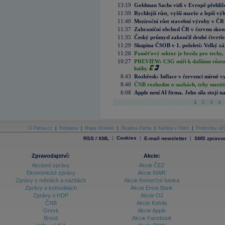
13:19
Goldman Sachs vidí v Evropě přehlíže
11:59
Rychlejší růst, vyšší marže a lepší v
11:40
Meziroční růst stavební výroby v ČR
11:37
Zahraniční obchod ČR v červnu skonč
11:35
Český průmysl zakončil druhé čtvrtlet
11:29
Skupina ČSOB v 1. pololetí: Velký zá
11:26
Paměťový sektor je brzda pro techy,
10:27
PREVIEW: CSG míří k dalšímu růstu.
knihy
8:43
Rozbřesk: Inflace v červenci mírně v
8:40
ČNB rozhodne o sazbách, trhy mezitím
6:08
Apple není AI firma. Jeho síla stojí n
1
2
3
4
O Patria.cz
|
Reklama
|
Mapa Stránek
|
Skupina Patria
|
Kariéra v Patrii
|
Podmínky uží
|
Cookies
|
|
RSS / XML
E-mail newsletter
SMS zpravod
Zpravodajství:
Akcie:
Akciové zprávy
Akcie ČEZ
Ekonomické zprávy
Akcie NWR
Zprávy o měnách a sazbách
Akcie Komerční banka
Zprávy o komoditách
Akcie Erste Bank
Zprávy o HDP
Akcie O2
ČNB
Akcie Kofola
Grexit
Akcie Apple
Brexit
Akcie Facebook