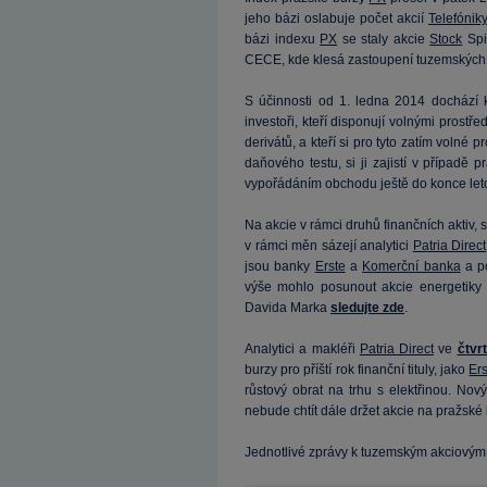
jeho bázi oslabuje počet akcií
Telefónik
bázi indexu
PX
se staly akcie
Stock
Spir
CECE, kde klesá zastoupení tuzemských 
S účinnosti od 1. ledna 2014 docház
investoři, kteří disponují volnými prostř
derivátů, a kteří si pro tyto zatím volné 
daňového testu, si ji zajistí v případě 
vypořádáním obchodu ještě do konce let
Na akcie v rámci druhů finančních aktiv,
v rámci měn sázejí analytici
Patria Direct
jsou banky
Erste
a
Komerční banka
a p
výše mohlo posunout akcie energetiky
Davida Marka
sledujte zde
.
Analytici a makléři
Patria Direct
ve
čtvr
burzy pro příští rok finanční tituly, jako
Er
růstový obrat na trhu s elektřinou. Nov
nebude chtít dále držet akcie na pražské
Jednotlivé zprávy k tuzemským akciovým 