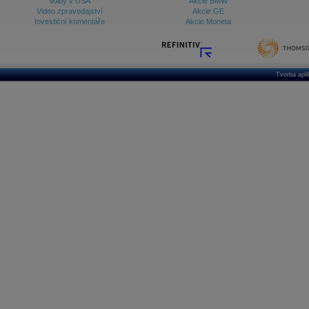
Volby v USA
Akcie BMW
Video zpravodajství
Akcie GE
Investiční komentáře
Akcie Moneta
Tvorba apl