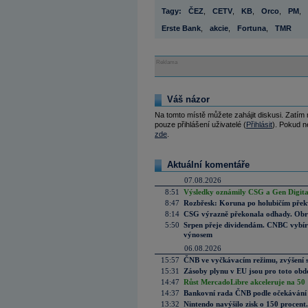
Tagy:
ČEZ
,
CETV
,
KB
,
Orco
,
PM
,
Erste Bank
,
akcie
,
Fortuna
,
TMR
Reklama
Váš názor
Na tomto místě můžete zahájit diskusi. Zatím
pouze přihlášení uživatelé (
Přihlásit
). Pokud ne
zde
.
Aktuální komentáře
07.08.2026
8:51
Výsledky oznámily CSG a Gen Digital
8:47
Rozbřesk: Koruna po holubičím přek
8:14
CSG výrazně překonala odhady. Obran
5:50
Srpen přeje dividendám. CNBC vybírá
výnosem
06.08.2026
15:57
ČNB ve vyčkávacím režimu, zvýšení s
15:31
Zásoby plynu v EU jsou pro toto obdo
14:47
Růst MercadoLibre akceleruje na 50 %
14:37
Bankovní rada ČNB podle očekávání 
13:32
Nintendo navýšilo zisk o 150 procen