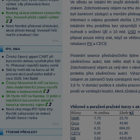
Ve středu se lokální trh snažil dohánět
výhled. Lilly překonává Novo
ziskem. Zobchodovaný objem na trhu do
Nordisk
Booking ukázal odolnost cestovního
byli bankovní zástupci a menším překv
trhu. Investoři přešli i slabší výhled
informaci o odpisu goodwill otočila 1,
lokálním trhu proběhla bez výraznější
Novo Nordisk překonal očekávání,
akcie přesto klesají. Investoři řeší
rozhodl o snížení QE o 10 mld.
USD
mě
marže a budoucí růst
připsal pouze mírný zisk, když se většin
více...
rebalanci
PX
a CECE.
IPO, M&A
Poslední seance předvánočního týdne 
Čínský čipový gigant CXMT při
burzovním debutu vystřelil přes 500
závěrečnou aukci, kde mělo dojít k ú
%. Překonal i největší banku země
Zobchodovaný objem za celý den v otevř
Stát by mohl dát na burzu až 40
protekla přes závěrečnou aukci. Výrazn
procent akcií pražského letiště v
roce 2028, řekl Babiš
údajem ze zahraničí byla vzestupná revi
Čínský Moonshot AI míří na burzu.
3,6 %. V domácí politice k závěru praco
Jeho model Kimi K3 znovu rozvířil
postů ve vznikající koalici, která zůstáv
debatu o budoucnosti AI
SK Hynix míří na Nasdaq. O jeden z
největších burzovních debutů v
historii je obrovský zájem
Vítězové a poražení pražské burzy v ak
Nová vlna mega IPO hýbe trhy.
Růsty
% změna
Závěr
Kč
Rychlé zařazování do indexů
přináší šance i rizika
NWR
7,73
23,70
Orco
7,65
43,60
více...
Erste
6,31
694,20
TÝDENNÍ PŘEHLEDY
CETV
5,00
61,95
KB
2,62
4315,00