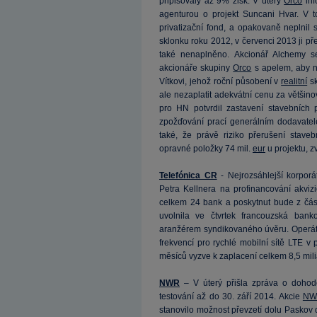
připisovaly až 9% zisk. V úterý
Orco
inf
agenturou o projekt Suncani Hvar. V 
privatizační fond, a opakovaně neplnil 
sklonku roku 2012, v červenci 2013 ji p
také nenaplněno. Akcionář Alchemy s
akcionáře skupiny
Orco
s apelem, aby n
Vítkovi, jehož roční působení v
realitní
sk
ale nezaplatit adekvátní cenu za většino
pro HN potvrdil zastavení stavebních 
zpožďování prací generálním dodavate
také, že právě riziko přerušení staveb
opravné položky 74 mil.
eur
u projektu, z
Telefónica CR
- Nejrozsáhlejší korpor
Petra Kellnera na profinancování akviz
celkem 24 bank a poskytnut bude z část
uvolnila ve čtvrtek francouzská ban
aranžérem syndikovaného úvěru. Operáto
frekvencí pro rychlé mobilní sítě LTE
měsíců vyzve k zaplacení celkem 8,5 mil
NWR
– V úterý přišla zpráva o dohod
testování až do 30. září 2014. Akcie
NW
stanovilo možnost převzetí dolu Paskov d