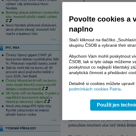
výhled. Lilly překonává Novo
Nordisk
Booking ukázal odolnost cestovního
trhu. Investoři přešli i slabší výhled
Povolte cookies a 
Novo Nordisk překonal očekávání,
naplno
akcie přesto klesají. Investoři řeší
marže a budoucí růst
Stačí kliknout na tlačítko „Souhla
více...
skupinu ČSOB a vybrané třetí stran
IPO, M&A
Čínský čipový gigant CXMT při
Abychom Vám mohli poskytnout víc
burzovním debutu vystřelil přes 500
ČSOB, tak si tyto údaje můžeme vz
%. Překonal i největší banku země
poskytnout co nejlepší klientský zá
Stát by mohl dát na burzu až 40
procent akcií pražského letiště v
analytická činnost a předávání coo
roce 2028, řekl Babiš
Čínský Moonshot AI míří na burzu.
Detailně si cookies můžete upravit
Jeho model Kimi K3 znovu rozvířil
podmínkách cookies Patria
.
debatu o budoucnosti AI
SK Hynix míří na Nasdaq. O jeden z
největších burzovních debutů v
historii je obrovský zájem
Uvedená čísla implikují, že Španělsko b
Použít jen techn
Nová vlna mega IPO hýbe trhy.
primárního rozpočtového přebytku 1,83
Rychlé zařazování do indexů
dosažení tohoto cíle nedaří, Velká Brit
přináší šance i rizika
Španělsko, muselo by utáhnout rozpočet
více...
pokoušela mnohem více než Velká Britán
TÝDENNÍ PŘEHLEDY