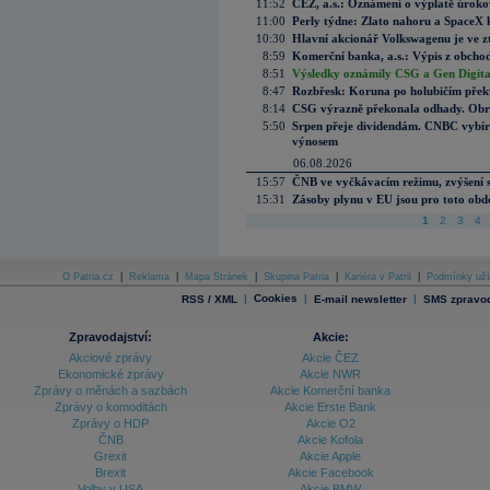
11:52
ČEZ, a.s.: Oznámení o výplatě úrok
11:00
Perly týdne: Zlato nahoru a SpaceX 
10:30
Hlavní akcionář Volkswagenu je ve z
8:59
Komerční banka, a.s.: Výpis z obchod
8:51
Výsledky oznámily CSG a Gen Digital
8:47
Rozbřesk: Koruna po holubičím přek
8:14
CSG výrazně překonala odhady. Obran
5:50
Srpen přeje dividendám. CNBC vybírá
výnosem
06.08.2026
15:57
ČNB ve vyčkávacím režimu, zvýšení s
15:31
Zásoby plynu v EU jsou pro toto obdo
1
2
3
4
O Patria.cz
|
Reklama
|
Mapa Stránek
|
Skupina Patria
|
Kariéra v Patrii
|
Podmínky uží
|
Cookies
|
|
RSS / XML
E-mail newsletter
SMS zpravod
Zpravodajství:
Akcie:
Akciové zprávy
Akcie ČEZ
Ekonomické zprávy
Akcie NWR
Zprávy o měnách a sazbách
Akcie Komerční banka
Zprávy o komoditách
Akcie Erste Bank
Zprávy o HDP
Akcie O2
ČNB
Akcie Kofola
Grexit
Akcie Apple
Brexit
Akcie Facebook
Volby v USA
Akcie BMW