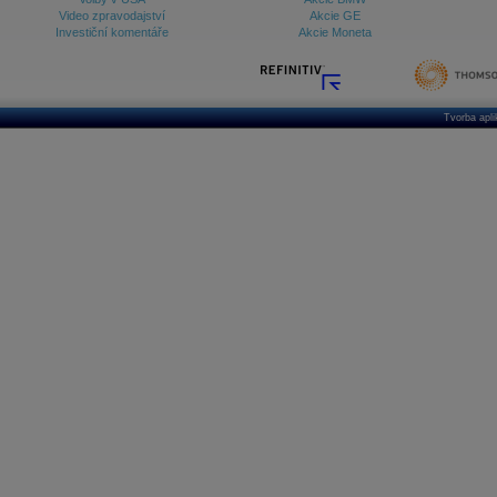
Video zpravodajství
Akcie GE
Investiční komentáře
Akcie Moneta
Tvorba apl