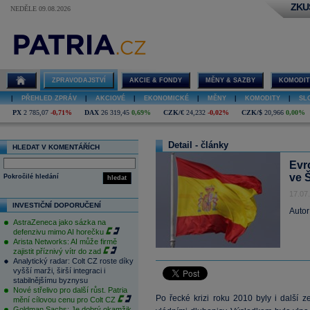
ZKU
NEDĚLE 09.08.2026
ZPRAVODAJSTVÍ
AKCIE & FONDY
MĚNY & SAZBY
KOMODIT
|
PŘEHLED ZPRÁV
|
AKCIOVÉ
|
EKONOMICKÉ
|
MĚNY
|
KOMODITY
|
SL
PX
2 785,07
-0,71%
DAX
26 319,45
0,69%
CZK/€
24,232
-0,02%
CZK/$
20,966
0,00%
Detail - články
HLEDAT V KOMENTÁŘÍCH
Evr
ve 
Pokročilé hledání
hledat
17.07
INVESTIČNÍ DOPORUČENÍ
Autor
AstraZeneca jako sázka na
defenzivu mimo AI horečku
Arista Networks: AI může firmě
zajistit příznivý vítr do zad
Analytický radar: Colt CZ roste díky
vyšší marži, širší integraci i
stabilnějšímu byznysu
Nové střelivo pro další růst. Patria
Po řecké krizi roku 2010 byly i další 
mění cílovou cenu pro Colt CZ
Goldman Sachs: Je dobrý okamžik