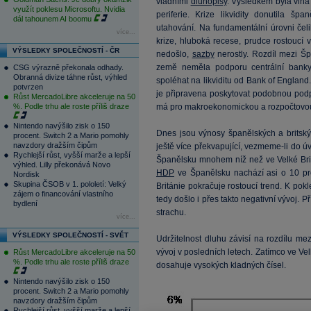
vládními
dluhopisy
. Výsledkem byla vlna
využít poklesu Microsoftu. Nvidia
periferie. Krize likvidity donutila š
dál tahounem AI boomu
utahování. Na fundamentální úrovni če
více...
krize, hluboká recese, prudce rostoucí vlá
VÝSLEDKY SPOLEČNOSTÍ - ČR
nedošlo,
sazby
nerostly. Rozdíl mezi Šp
země neměla podporu centrální banky,
CSG výrazně překonala odhady.
Obranná divize táhne růst, výhled
spoléhat na likviditu od Bank of England
potvrzen
je připravena poskytovat podobnou podpo
Růst MercadoLibre akceleruje na 50
%. Podle trhu ale roste příliš draze
má pro makroekonomickou a rozpočtovou po
Nintendo navýšilo zisk o 150
Dnes jsou výnosy španělských a britský
procent. Switch 2 a Mario pomohly
navzdory dražším čipům
ještě více překvapující, vezmeme-li do ú
Rychlejší růst, vyšší marže a lepší
Španělsku mnohem níž než ve Velké Britá
výhled. Lilly překonává Novo
HDP
ve Španělsku nachází asi o 10 pro
Nordisk
Skupina ČSOB v 1. pololetí: Velký
Británie pokračuje rostoucí trend. K p
zájem o financování vlastního
tedy došlo i přes takto negativní vývoj. P
bydlení
strachu.
více...
VÝSLEDKY SPOLEČNOSTÍ - SVĚT
Udržitelnost dluhu závisí na rozdílu mez
vývoj v posledních letech. Zatímco ve Vel
Růst MercadoLibre akceleruje na 50
%. Podle trhu ale roste příliš draze
dosahuje vysokých kladných čísel.
Nintendo navýšilo zisk o 150
procent. Switch 2 a Mario pomohly
navzdory dražším čipům
Rychlejší růst, vyšší marže a lepší