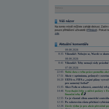
Reklama
Váš názor
Na tomto místě můžete zahájit diskusi. Zatím
pouze přihlášení uživatelé (
Přihlásit
). Pokud ne
zde
.
Aktuální komentáře
09.08.2026
8:35
Víkendář: Nebojte se, Warsh ve skute
08.08.2026
8:41
Víkendář: Trhy nemají rády prázdné 
07.08.2026
22:05
Slabá data z trhu práce pomohla akc
17:51
Akcie v optimismu, průmysl v extrémn
16:20
UEFA vs. FIFA a „tajné plány vytvoř
pro samotný fotbal“
15:35
Akce Fedu se odsouvá, americký trh 
14:46
Vysychající řeky a ničivé požáry v E
finanční trhy
12:55
Co je vlastně cílem americké centrál
12:35
Po raketovém růstu přichází vybírán
12:26
Závěr týdne je pro akcie převážně po