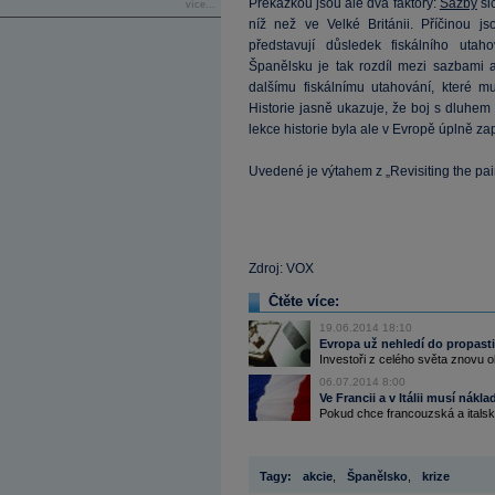
Překážkou jsou ale dva faktory:
Sazby
si
více...
níž než ve Velké Británii. Příčinou j
představují důsledek fiskálního ut
Španělsku je tak rozdíl mezi sazbami a 
dalšímu fiskálnímu utahování, které m
Historie jasně ukazuje, že boj s dluhe
lekce historie byla ale v Evropě úplně z
Uvedené je výtahem z „Revisiting the pa
Zdroj: VOX
Čtěte více:
19.06.2014 18:10
Evropa už nehledí do propasti
Investoři z celého světa znovu ob
06.07.2014 8:00
Ve Francii a v Itálii musí nákl
Pokud chce francouzská a italsk
Tagy:
akcie
,
Španělsko
,
krize