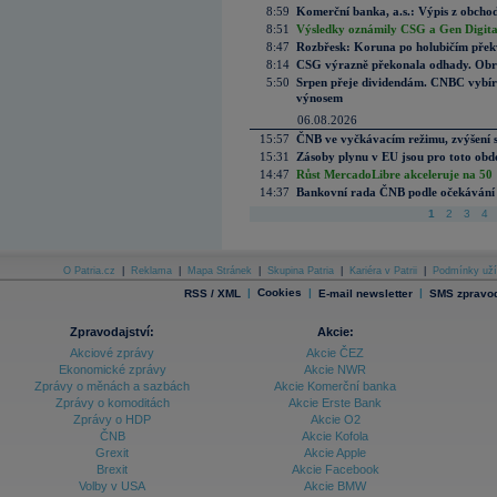
8:59
Komerční banka, a.s.: Výpis z obchod
8:51
Výsledky oznámily CSG a Gen Digital
8:47
Rozbřesk: Koruna po holubičím přek
8:14
CSG výrazně překonala odhady. Obran
5:50
Srpen přeje dividendám. CNBC vybírá
výnosem
06.08.2026
15:57
ČNB ve vyčkávacím režimu, zvýšení s
15:31
Zásoby plynu v EU jsou pro toto obdo
14:47
Růst MercadoLibre akceleruje na 50 %
14:37
Bankovní rada ČNB podle očekávání 
1
2
3
4
O Patria.cz
|
Reklama
|
Mapa Stránek
|
Skupina Patria
|
Kariéra v Patrii
|
Podmínky uží
|
Cookies
|
|
RSS / XML
E-mail newsletter
SMS zpravod
Zpravodajství:
Akcie:
Akciové zprávy
Akcie ČEZ
Ekonomické zprávy
Akcie NWR
Zprávy o měnách a sazbách
Akcie Komerční banka
Zprávy o komoditách
Akcie Erste Bank
Zprávy o HDP
Akcie O2
ČNB
Akcie Kofola
Grexit
Akcie Apple
Brexit
Akcie Facebook
Volby v USA
Akcie BMW