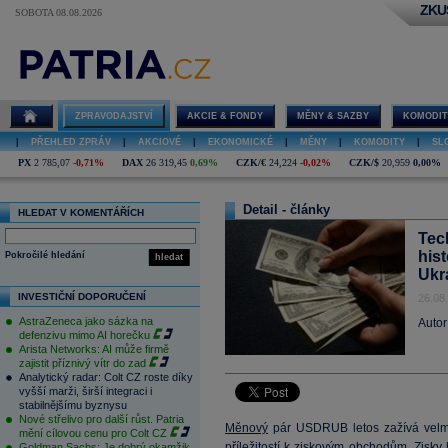
ZKU
SOBOTA 08.08.2026
ZPRAVODAJSTVÍ
AKCIE & FONDY
MĚNY & SAZBY
KOMODIT
|
PŘEHLED ZPRÁV
|
AKCIOVÉ
|
EKONOMICKÉ
|
MĚNY
|
KOMODITY
|
SL
PX
2 785,07
-0,71%
DAX
26 319,45
0,69%
CZK/€
24,224
-0,02%
CZK/$
20,959
0,00%
Detail - články
HLEDAT V KOMENTÁŘÍCH
Tec
his
Pokročilé hledání
hledat
Ukr
INVESTIČNÍ DOPORUČENÍ
26.08
AstraZeneca jako sázka na
Autor
defenzivu mimo AI horečku
Arista Networks: AI může firmě
zajistit příznivý vítr do zad
Analytický radar: Colt CZ roste díky
vyšší marži, širší integraci i
stabilnějšímu byznysu
Nové střelivo pro další růst. Patria
Měnový
pár USDRUB letos zažívá velmi
mění cílovou cenu pro Colt CZ
příležitostí k ziskovým obchodům. Zisky 
Goldman Sachs: Je dobrý okamžik