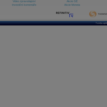
Video zpravodajství
Akcie GE
Investiční komentáře
Akcie Moneta
Tvorba apl