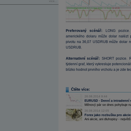
více...
Preferovaný scénář:
LONG pozice. 
amerického dolaru může dolar nalézt
pivotu na 36,07 USDRUB může dolar na
USDRUB.
Alternativní scénář:
SHORT pozice. Ri
týdenní graf, který vykresluje potencioná
blízko hodnot prvního vrcholu a je zde ted
Čtěte více:
26.08.2014 9:44
EURUSD - Denní a intradenní 
Měnový pár se dnes pohybuje na
26.08.2014 12:05
Forex jako rozbuška pro akcie.
Ani akcie, ani dluhopisy - největš