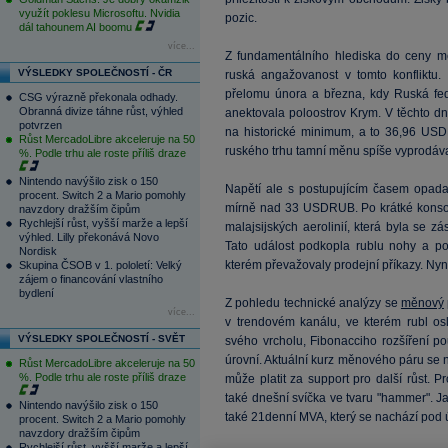
využít poklesu Microsoftu. Nvidia
pozic.
dál tahounem AI boomu
více...
Z fundamentálního hlediska do ceny m
VÝSLEDKY SPOLEČNOSTÍ - ČR
ruská angažovanost v tomto konfliktu.
přelomu února a března, kdy Ruská fed
CSG výrazně překonala odhady.
Obranná divize táhne růst, výhled
anektovala poloostrov Krym. V těchto d
potvrzen
na historické minimum, a to 36,96 USDR
Růst MercadoLibre akceleruje na 50
ruského trhu tamní měnu spíše vyprodáva
%. Podle trhu ale roste příliš draze
Nintendo navýšilo zisk o 150
Napětí ale s postupujícím časem opadal
procent. Switch 2 a Mario pomohly
mírně nad 33 USDRUB. Po krátké konsoli
navzdory dražším čipům
Rychlejší růst, vyšší marže a lepší
malajsijských aerolinií, která byla se
výhled. Lilly překonává Novo
Tato událost podkopla rublu nohy a p
Nordisk
kterém převažovaly prodejní příkazy. Nyní
Skupina ČSOB v 1. pololetí: Velký
zájem o financování vlastního
bydlení
Z pohledu technické analýzy se
měnový
více...
v trendovém kanálu, ve kterém rubl osl
VÝSLEDKY SPOLEČNOSTÍ - SVĚT
svého vrcholu, Fibonacciho rozšíření pou
úrovní. Aktuální kurz měnového páru se n
Růst MercadoLibre akceleruje na 50
%. Podle trhu ale roste příliš draze
může platit za support pro další růst.
také dnešní svíčka ve tvaru "hammer". 
Nintendo navýšilo zisk o 150
také 21denní MVA, který se nachází pod ú
procent. Switch 2 a Mario pomohly
navzdory dražším čipům
Rychlejší růst, vyšší marže a lepší