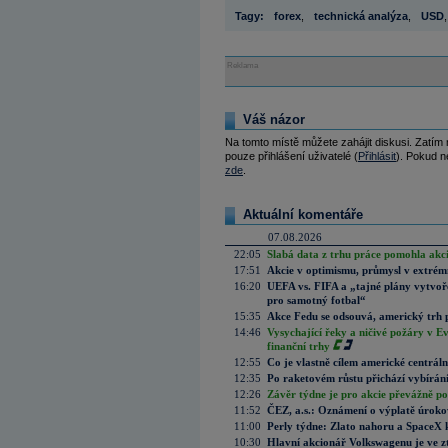
Tagy:
forex
,
technická analýza
,
USD
,
Reklama
Váš názor
Na tomto místě můžete zahájit diskusi. Zatím
pouze přihlášení uživatelé (
Přihlásit
). Pokud ne
zde
.
Aktuální komentáře
07.08.2026
22:05
Slabá data z trhu práce pomohla akc
17:51
Akcie v optimismu, průmysl v extrémn
16:20
UEFA vs. FIFA a „tajné plány vytvoř
pro samotný fotbal“
15:35
Akce Fedu se odsouvá, americký trh 
14:46
Vysychající řeky a ničivé požáry v E
finanční trhy
12:55
Co je vlastně cílem americké centrál
12:35
Po raketovém růstu přichází vybírán
12:26
Závěr týdne je pro akcie převážně po
11:52
ČEZ, a.s.: Oznámení o výplatě úrok
11:00
Perly týdne: Zlato nahoru a SpaceX 
10:30
Hlavní akcionář Volkswagenu je ve z