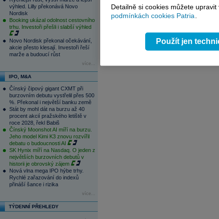
14:37
Bankovní rada ČNB podle očekávání 
Detailně si cookies můžete upravit
výhled. Lilly překonává Novo
13:32
Nintendo navýšilo zisk o 150 procen
Nordisk
podmínkách cookies Patria
.
Booking ukázal odolnost cestovního
1
2
3
4
trhu. Investoři přešli i slabší výhled
Použít jen techn
Novo Nordisk překonal očekávání,
akcie přesto klesají. Investoři řeší
marže a budoucí růst
více...
IPO, M&A
Čínský čipový gigant CXMT při
burzovním debutu vystřelil přes 500
%. Překonal i největší banku země
Stát by mohl dát na burzu až 40
procent akcií pražského letiště v
roce 2028, řekl Babiš
Čínský Moonshot AI míří na burzu.
Jeho model Kimi K3 znovu rozvířil
debatu o budoucnosti AI
SK Hynix míří na Nasdaq. O jeden z
největších burzovních debutů v
historii je obrovský zájem
Nová vlna mega IPO hýbe trhy.
Rychlé zařazování do indexů
přináší šance i rizika
více...
TÝDENNÍ PŘEHLEDY