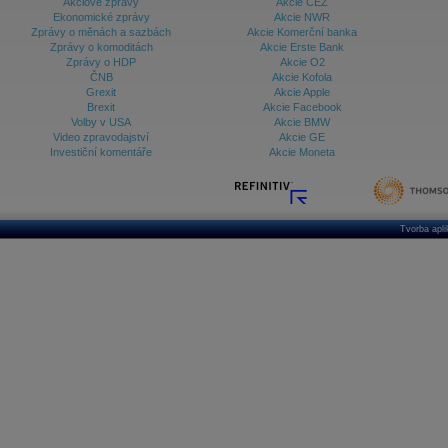
Akciové zprávy
Akcie ČEZ
Ekonomické zprávy
Akcie NWR
Zprávy o měnách a sazbách
Akcie Komerční banka
Zprávy o komoditách
Akcie Erste Bank
Zprávy o HDP
Akcie O2
ČNB
Akcie Kofola
Grexit
Akcie Apple
Brexit
Akcie Facebook
Volby v USA
Akcie BMW
Video zpravodajství
Akcie GE
Investiční komentáře
Akcie Moneta
Tvorba apl