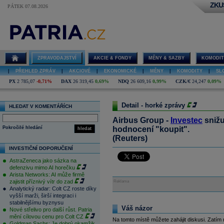
ZKU
PÁTEK 07.08.2026
ZPRAVODAJSTVÍ
AKCIE & FONDY
MĚNY & SAZBY
KOMODIT
|
PŘEHLED ZPRÁV
|
AKCIOVÉ
|
EKONOMICKÉ
|
MĚNY
|
KOMODITY
|
SL
PX
2 785,07
-0,71%
DAX
26 319,45
0,69%
NDQ
26 609,16
0,99%
CZK/€
24,247
0,09%
Detail - horké zprávy
HLEDAT V KOMENTÁŘÍCH
Airbus Group -
Investec
snižu
Pokročilé hledání
hodnocení "koupit".
hledat
(Reuters)
INVESTIČNÍ DOPORUČENÍ
AstraZeneca jako sázka na
defenzivu mimo AI horečku
Arista Networks: AI může firmě
zajistit příznivý vítr do zad
Reklama
Analytický radar: Colt CZ roste díky
vyšší marži, širší integraci i
stabilnějšímu byznysu
Váš názor
Nové střelivo pro další růst. Patria
mění cílovou cenu pro Colt CZ
Na tomto místě můžete zahájit diskusi. Zatím
Goldman Sachs: Je dobrý okamžik