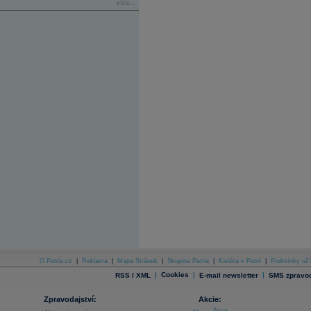
více...
O Patria.cz
|
Reklama
|
Mapa Stránek
|
Skupina Patria
|
Kariéra v Patrii
|
Podmínky uží
|
Cookies
|
|
RSS / XML
E-mail newsletter
SMS zpravod
Zpravodajství:
Akcie: