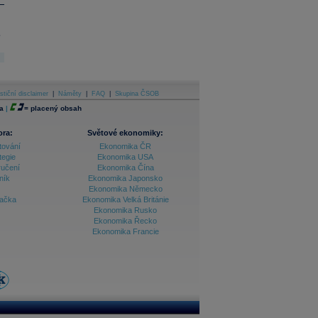
.
stiční disclaimer
|
Náměty
|
FAQ
|
Skupina ČSOB
a
|
=
placený obsah
ora:
Světové ekonomiky:
tování
Ekonomika ČR
tegie
Ekonomika USA
ručení
Ekonomika Čína
ník
Ekonomika Japonsko
Ekonomika Německo
lačka
Ekonomika Velká Británie
Ekonomika Rusko
Ekonomika Řecko
Ekonomika Francie