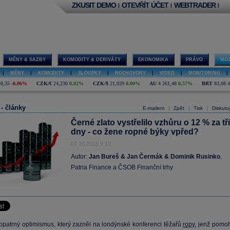
ZKUSIT DEMO
OTEVŘÍT ÚČET
WEBTRADER
|
|
|
MĚNY & SAZBY
KOMODITY & DERIVÁTY
EKONOMIKA
PRÁVO
MOJ
|
MĚNY
|
KOMODITY
|
SLOUPKY
|
ROZHOVORY
|
VIDEO
|
MONITORING
|
48,35
-0,06%
CZK/€
24,230
0,02%
CZK/$
21,029
0,00%
AU
4 261,48
0,57%
BRT
83,08
 - články
E-mailem
Zpět
Tisk
Diskutu
|
|
|
Černé zlato vystřelilo vzhůru o 12 % za tři
dny - co žene ropné býky vpřed?
07.10.2015 9:10
Autor:
Jan Bureš & Jan Čermák & Dominik Rusinko
,
Patria Finance a ČSOB Finanční trhy
i opatrný optimismus, který zazněl na londýnské konferenci těžařů
ropy
, jenž pomoh