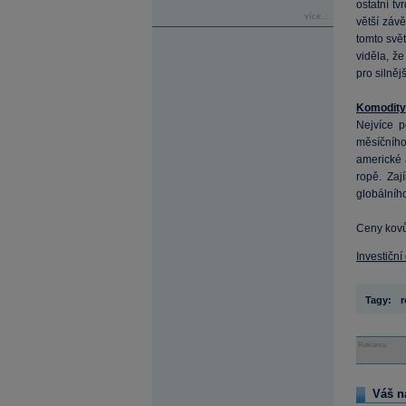
ostatní t
více...
větší záv
tomto svě
viděla, ž
pro silně
Komodity
Nejvíce p
měsíčníh
americké 
ropě. Zaj
globálníh
Ceny kovů 
Investiční
Tagy:
r
Reklama
Váš n