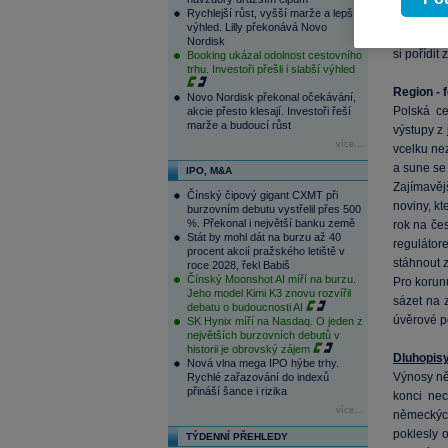
Rychlejší růst, vyšší marže a lepší
nenadálé
výhled. Lilly překonává Novo
dovozců
r
Nordisk
si pořídit
Booking ukázal odolnost cestovního
trhu. Investoři přešli i slabší výhled
Region - 
Novo Nordisk překonal očekávání,
Polská c
akcie přesto klesají. Investoři řeší
marže a budoucí růst
výstupy z
více...
vcelku ne
a sune se 
IPO, M&A
Zajímavěj
Čínský čipový gigant CXMT při
noviny, kt
burzovním debutu vystřelil přes 500
%. Překonal i největší banku země
rok na če
Stát by mohl dát na burzu až 40
regulátore
procent akcií pražského letiště v
stáhnout 
roce 2028, řekl Babiš
Čínský Moonshot AI míří na burzu.
Pro korun
Jeho model Kimi K3 znovu rozvířil
sázet na
debatu o budoucnosti AI
úvěrové p
SK Hynix míří na Nasdaq. O jeden z
největších burzovních debutů v
historii je obrovský zájem
Dluhopis
Nová vlna mega IPO hýbe trhy.
Výnosy ně
Rychlé zařazování do indexů
přináší šance i rizika
konci ne
více...
německých
poklesly 
TÝDENNÍ PŘEHLEDY