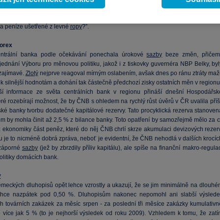
ho prudkého růstu. Takový výhled producentům
ropy
nepřeje, ale z pohled
opy
, jako je například ČR, by bylo opravdu žádoucí pořádat konference na téma “C
 za peníze ušetřené z levné
ropy
?”.
forex
entrální banka podle očekávání ponechala úrokové
sazby
beze změn, přičem
 jednání Výboru pro měnovou politiku, jakož i z tiskovky guvernéra NBP Belky, byl
zajímavé.
Zlotý
nejprve reagoval mírným oslabením, avšak dnes po ránu ztráty maž
k silnější hodnotám a dohání tak částečně předchozí zisky ostatních měn v regionu
ší informace ze světa centrálních bank v regionu přináší dnešní Hospodářsk
eré rozebírají možnost, že by ČNB s ohledem na rychlý růst úvěrů v ČR uvalila příš
ské banky tvorbu dodatečné kapitálové rezervy. Tato procyklická rezerva stanoven
m by mohla činit až 2,5 % z bilance banky. Toto opatření by samozřejmě mělo za cí
z ekonomiky část peněz, které do něj ČNB chrlí skrze akumulaci devizových rezerv
u je to nicméně dobrá zpráva, neboť je evidentní, že ČNB nehodlá v dalších krocíc
 záporné
sazby
(jež by zbrzdily příliv kapitálu), ale spíše na finanční makro-regula
olitiky domácích bank.
y
meckých dluhopisů opět lehce vzrostly a ukazují, že se jim minimálně na dlouhé
chce nazpátek pod 0,50 %. Dluhopisům nakonec nepomohl ani slabší výslede
 továrních zakázek za měsíc srpen - za poslední tři měsíce zakázky kumulativn
o více jak 5 % (to je nejhorší výsledek od roku 2009). Vzhledem k tomu, že zatí