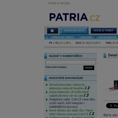
PÁTEK 07.08.2026
ZPRAVODAJSTVÍ
AKCIE & FONDY
|
PŘEHLED ZPRÁV
|
AKCIOVÉ
|
EKONOMICKÉ
PX
2 805,12
1,30%
DAX
26 140,13
0,05%
NDQ
26 3
Detail
HLEDAT V KOMENTÁŘÍCH
Pokročilé hledání
hledat
INVESTIČNÍ DOPORUČENÍ
AstraZeneca jako sázka na
defenzivu mimo AI horečku
Arista Networks: AI může firmě
zajistit příznivý vítr do zad
Analytický radar: Colt CZ roste díky
vyšší marži, širší integraci i
stabilnějšímu byznysu
Nové střelivo pro další růst. Patria
mění cílovou cenu pro Colt CZ
Byl to as
Goldman Sachs: Je dobrý okamžik