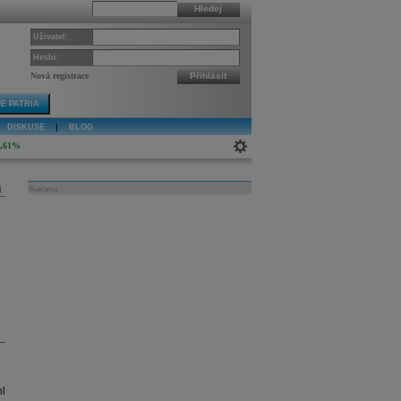
Hledej
Uživatel:
Heslo:
Nová registrace
Přihlásit
E PATRIA
DISKUSE
|
BLOG
4,61%
j
Reklama
l