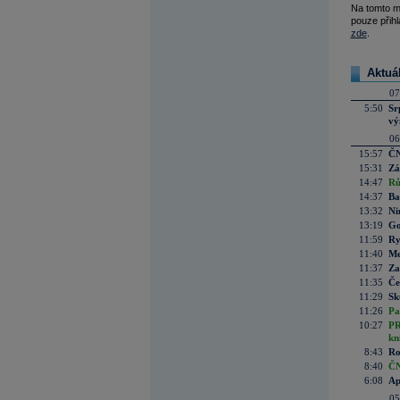
Na tomto m
pouze přihl
zde
.
Aktuá
07
5:50
Sr
vý
06
15:57
ČN
15:31
Zá
14:47
Rů
14:37
Ba
13:32
Ni
13:19
Go
11:59
Ry
11:40
Me
11:37
Za
11:35
Če
11:29
Sk
11:26
Pa
10:27
PR
kn
8:43
Ro
8:40
ČN
6:08
Ap
05