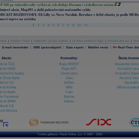
P 500 po rekordní rally vyčkával, trh sleduje Hormuz i výsledkovou sezónu
émiové akcie, Mag495 a další pokračování současného cyklu
DCAST ROZHOVORY: Eli Lilly vs. Novo Nordisk. Revoluce v léčbě obezity je podle MUDr
nové teprve na začátku
1
2
3
4
5
6
7
8
9
10
>>
atria
|
Kariéra v Patrii
|
Podmínky užívání stránek
|
Ochrana osobních údajů
|
Pravidla diskuse
|
Inve
|
|
|
|
|
E-mail newsletter
SMS zpravodajství
Data export
Mobilní verze
R
=
Real-Time dat
Akcie:
Komodity:
Škola invest
Akcie ČEZ
Ropa BRENT
Akademie inves
kcie NWR
Ropa WTI
Investiční stra
Komerční banka
Zemní plyn
Investiční dopo
ie Erste Bank
Zlato
Akciový slov
Akcie O2
Stříbro
Semináře
kcie Kofola
Měď
Měnová kalku
kcie Apple
Cukr
ie Facebook
Bavlna
kcie BMW
Kakao
Akcie GE
cie Moneta
Tvorba aplikace:
Patria Online, a.s.
© 1997 - 2026