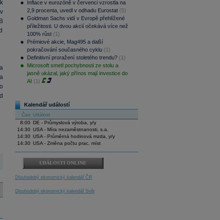
k
Inflace v eurozóně v červenci vzrostla na
2,9 procenta, uvedl v odhadu Eurostat
(5)
v
Goldman Sachs vidí v Evropě přehlížené
B
příležitosti. U dvou akcií očekává více než
d
100% růst
(1)
Prémiové akcie, Mag495 a další
pokračování současného cyklu
(1)
Definitivní proražení stoletého trendu?
(1)
Microsoft smetl pochybnosti ze stolu a
a
jasně ukázal, jaký přínos mají investice do
a
AI
(1)
o
d
Kalendář událostí
Čas
Událost
8:00
DE - Průmyslová výroba, y/y
14:30
USA - Míra nezaměstnanosti, s.a.
14:30
USA - Průměrná hodinová mzda, y/y
14:30
USA - Změna počtu prac. míst
UDÁLOSTI ONLINE
Dlouhodobý ekonomický kalendář ČR
Dlouhodobý ekonomický kalendář Svět