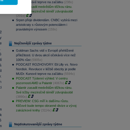
MUDr. Kunové teprve na začátku
(238x)
u
Palantir zasadil medvědům těžkou ránu.
o
Své tržby meziročně téměř zdvojnásobil
(201x)
Srpen přeje dividendám. CNBC vybírá mezi
aristokraty s růstovým potenciálem i
pravidelným výnosem
(159x)
ž
y
e
Nejčtenější zprávy týdne
.
Goldman Sachs vidí v Evropě přehlížené
é
příležitosti. U dvou akcií očekává více než
tí
100% růst
(5905x)
PODCAST ROZHOVORY: Eli Lilly vs. Novo
á
Nordisk. Revoluce v léčbě obezity je podle
l
MUDr. Kunové teprve na začátku
(5594x)
.
PODCAST Týdenní výhled: V centru
h
pozornosti AMD a Palantir
(4067x)
ci
Palantir zasadil medvědům těžkou ránu.
Své tržby meziročně téměř zdvojnásobil
(3890x)
PREVIEW: CSG míří k dalšímu růstu.
Klíčové bude tempo obranné divize a vývoj
m
zakázkové knihy
(3114x)
k
ě
Nejdiskutovanější zprávy týdne
m