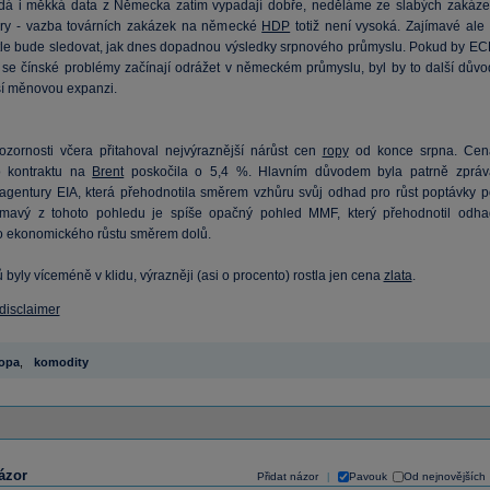
vrdá i měkká data z Německa zatím vypadají dobře, neděláme ze slabých zakáze
ěry - vazba továrních zakázek na německé
HDP
totiž není vysoká. Zajímavé ale 
tle bude sledovat, jak dnes dopadnou výsledky srpnového průmyslu. Pokud by EC
e se čínské problémy začínají odrážet v německém průmyslu, byl by to další důvo
jší měnovou expanzi.
ozornosti včera přitahoval nejvýraznější nárůst cen
ropy
od konce srpna. Cen
o kontraktu na
Brent
poskočila o 5,4 %. Hlavním důvodem byla patrně zpráv
agentury EIA, která přehodnotila směrem vzhůru svůj odhad pro růst poptávky p
ímavý z tohoto pohledu je spíše opačný pohled MMF, který přehodnotil odha
o ekonomického růstu směrem dolů.
byly víceméně v klidu, výrazněji (asi o procento) rostla jen cena
zlata
.
 disclaimer
opa
,
komodity
ázor
Přidat názor
Pavouk
Od nejnovějších
|