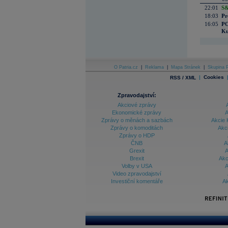
22:01
S&
18:03
Pr
16:05
PO
Ku
O Patria.cz
|
Reklama
|
Mapa Stránek
|
Skupina P
|
Cookies
RSS / XML
Zpravodajství:
Akciové zprávy
Ekonomické zprávy
A
Zprávy o měnách a sazbách
Akcie 
Zprávy o komoditách
Akc
Zprávy o HDP
ČNB
A
Grexit
A
Brexit
Akc
Volby v USA
A
Video zpravodajství
Investiční komentáře
Ak