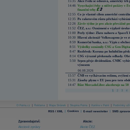
15:35
Akce Fedu se odsouvá, americký trh 
14:46
Vysychající řeky a ničivé požáry v E
finanční trhy
12:55
Co je vlastně cílem americké centrál
12:35
Po raketovém růstu přichází vybírán
12:26
Závěr týdne je pro akcie převážně po
11:52
ČEZ, a.s.: Oznámení o výplatě úrok
11:00
Perly týdne: Zlato nahoru a SpaceX 
10:30
Hlavní akcionář Volkswagenu je ve z
8:59
Komerční banka, a.s.: Výpis z obchod
8:51
Výsledky oznámily CSG a Gen Digital
8:47
Rozbřesk: Koruna po holubičím přek
8:14
CSG výrazně překonala odhady. Obran
5:50
Srpen přeje dividendám. CNBC vybírá
výnosem
06.08.2026
15:57
ČNB ve vyčkávacím režimu, zvýšení s
15:31
Zásoby plynu v EU jsou pro toto obdo
14:47
Růst MercadoLibre akceleruje na 50 %
1
2
3
4
O Patria.cz
|
Reklama
|
Mapa Stránek
|
Skupina Patria
|
Kariéra v Patrii
|
Podmínky uží
|
Cookies
|
|
RSS / XML
E-mail newsletter
SMS zpravod
Zpravodajství:
Akcie:
Akciové zprávy
Akcie ČEZ