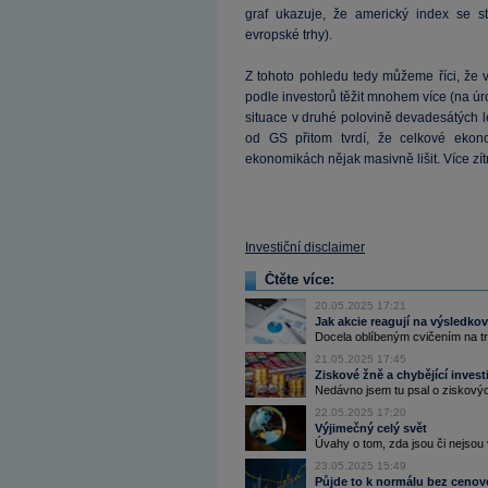
graf ukazuje, že americký index se s
evropské trhy).
Z tohoto pohledu tedy můžeme říci, že v
podle investorů těžit mnohem více (na úro
situace v druhé polovině devadesátých le
od GS přitom tvrdí, že celkové eko
ekonomikách nějak masivně lišit. Více zít
Investiční disclaimer
Čtěte více:
20.05.2025 17:21
Jak akcie reagují na výsledk
Docela oblíbeným cvičením na trh
21.05.2025 17:45
Ziskové žně a chybějící inves
Nedávno jsem tu psal o ziskových 
22.05.2025 17:20
Výjimečný celý svět
Úvahy o tom, zda jsou či nejsou 
23.05.2025 15:49
Půjde to k normálu bez ceno