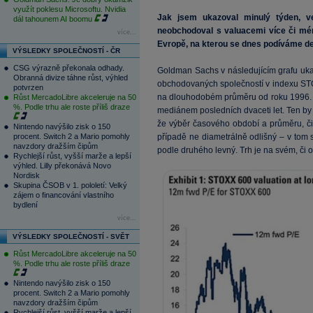
využít poklesu Microsoftu. Nvidia
Jak jsem ukazoval minulý týden, v
dál tahounem AI boomu
neobchodoval s valuacemi více či méně
více...
Evropě, na kterou se dnes podíváme det
VÝSLEDKY SPOLEČNOSTÍ - ČR
CSG výrazně překonala odhady.
Goldman Sachs v následujícím grafu uka
Obranná divize táhne růst, výhled
obchodovaných společností v indexu STO
potvrzen
na dlouhodobém průměru od roku 1996. Mi
Růst MercadoLibre akceleruje na 50
%. Podle trhu ale roste příliš draze
mediánem posledních dvaceti let. Ten by
že výběr časového období a průměru, či
Nintendo navýšilo zisk o 150
procent. Switch 2 a Mario pomohly
případě ne diametrálně odlišný – v tom 
navzdory dražším čipům
podle druhého levný. Trh je na svém, či o
Rychlejší růst, vyšší marže a lepší
výhled. Lilly překonává Novo
Nordisk
Skupina ČSOB v 1. pololetí: Velký
zájem o financování vlastního
bydlení
více...
VÝSLEDKY SPOLEČNOSTÍ - SVĚT
Růst MercadoLibre akceleruje na 50
%. Podle trhu ale roste příliš draze
Nintendo navýšilo zisk o 150
procent. Switch 2 a Mario pomohly
navzdory dražším čipům
Rychlejší růst, vyšší marže a lepší