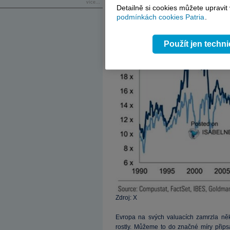
více...
Detailně si cookies můžete upravit
podmínkách cookies Patria
.
Použít jen techn
Zdroj: X
Evropa na svých valuacích zamrzla něk
rostly. Můžeme to do značné míry přips