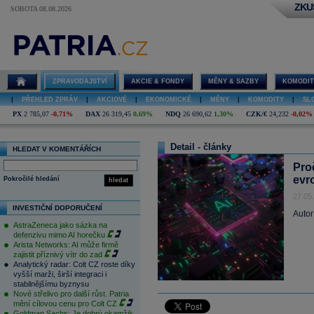
ZKU
SOBOTA 08.08.2026
ZPRAVODAJSTVÍ
AKCIE & FONDY
MĚNY & SAZBY
KOMODIT
|
PŘEHLED ZPRÁV
|
AKCIOVÉ
|
EKONOMICKÉ
|
MĚNY
|
KOMODITY
|
SL
PX
2 785,07
-0,71%
DAX
26 319,45
0,69%
NDQ
26 690,62
1,30%
CZK/€
24,232
-0,02%
Detail - články
HLEDAT V KOMENTÁŘÍCH
Pro
evr
Pokročilé hledání
hledat
27.05
INVESTIČNÍ DOPORUČENÍ
Autor
AstraZeneca jako sázka na
defenzivu mimo AI horečku
Arista Networks: AI může firmě
zajistit příznivý vítr do zad
Analytický radar: Colt CZ roste díky
vyšší marži, širší integraci i
stabilnějšímu byznysu
Nové střelivo pro další růst. Patria
mění cílovou cenu pro Colt CZ
Goldman Sachs: Je dobrý okamžik