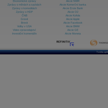
Ekonomické zprávy
Akcie NWR
Zprávy o měnách a sazbách
Akcie Komerční banka
Zprávy o komoditách
Akcie Erste Bank
Zprávy o HDP
Akcie O2
ČNB
Akcie Kofola
Grexit
Akcie Apple
Brexit
Akcie Facebook
Volby v USA
Akcie BMW
Video zpravodajství
Akcie GE
Investiční komentáře
Akcie Moneta
Tvorba apl