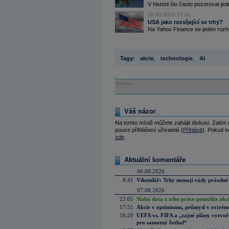
V historii šlo často pozorovat jedn
26.05.2025 17:31
USA jako rozvíjející se trhy?
Na Yahoo Finance se jeden rozho
Tagy:
akcie
,
technologie
,
AI
Reklama
Váš názor
Na tomto místě můžete zahájit diskusi. Zatím
pouze přihlášení uživatelé (
Přihlásit
). Pokud ne
zde
.
Aktuální komentáře
08.08.2026
8:41
Víkendář: Trhy nemají rády prázdné 
07.08.2026
22:05
Slabá data z trhu práce pomohla akc
17:51
Akcie v optimismu, průmysl v extrémn
16:20
UEFA vs. FIFA a „tajné plány vytvoř
pro samotný fotbal“