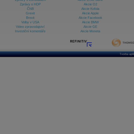
Zprávy o HDP
Akcie O2
ČNB
Akcie Kofola
Grexit
Akcie Apple
Brexit
Akcie Facebook
Volby v USA
Akcie BMW
Video zpravodajství
Akcie GE
Investiční komentáře
Akcie Moneta
Tvorba apl