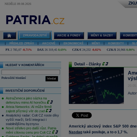
ZKU
NEDĚLE 09.08.2026
ZPRAVODAJSTVÍ
AKCIE & FONDY
MĚNY & SAZBY
KOMODIT
|
PŘEHLED ZPRÁV
|
AKCIOVÉ
|
EKONOMICKÉ
|
MĚNY
|
KOMODITY
|
SL
PX
2 785,07
-0,71%
DAX
26 319,45
0,69%
CZK/€
24,232
-0,02%
CZK/$
20,966
0,00%
Detail - články
HLEDAT V KOMENTÁŘÍCH
Ame
výs
Pokročilé hledání
hledat
20.05
INVESTIČNÍ DOPORUČENÍ
Autor
AstraZeneca jako sázka na
defenzivu mimo AI horečku
Arista Networks: AI může firmě
zajistit příznivý vítr do zad
Analytický radar: Colt CZ roste díky
vyšší marži, širší integraci i
stabilnějšímu byznysu
Americký akciový index S&P 500 dnes
Nové střelivo pro další růst. Patria
Nasdaq
také posiluje, a to o 1,7 %.
mění cílovou cenu pro Colt CZ
Goldman Sachs: Je dobrý okamžik