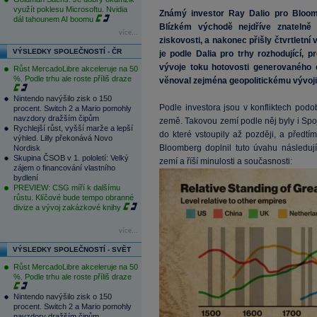
využít poklesu Microsoftu. Nvidia
Známý investor Ray Dalio pro Bloomb
dál tahounem AI boomu
Blízkém východě nejdříve znatelně 
více...
ziskovosti, a nakonec přišly čtvrtletní
VÝSLEDKY SPOLEČNOSTÍ - ČR
je podle Dalia pro trhy rozhodující, 
vývoje toku hotovosti generovaného 
Růst MercadoLibre akceleruje na 50
%. Podle trhu ale roste příliš draze
věnoval zejména geopolitickému vývoji
Nintendo navýšilo zisk o 150
Podle investora jsou v konfliktech pod
procent. Switch 2 a Mario pomohly
navzdory dražším čipům
země. Takovou zemí podle něj byly i Spo
Rychlejší růst, vyšší marže a lepší
do které vstoupily až později, a předt
výhled. Lilly překonává Novo
Bloomberg doplnil tuto úvahu následují
Nordisk
Skupina ČSOB v 1. pololetí: Velký
zemí a říší minulosti a současnosti:
zájem o financování vlastního
bydlení
PREVIEW: CSG míří k dalšímu
růstu. Klíčové bude tempo obranné
divize a vývoj zakázkové knihy
více...
VÝSLEDKY SPOLEČNOSTÍ - SVĚT
Růst MercadoLibre akceleruje na 50
%. Podle trhu ale roste příliš draze
Nintendo navýšilo zisk o 150
procent. Switch 2 a Mario pomohly
navzdory dražším čipům