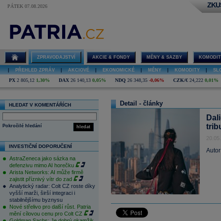
ZKU
PÁTEK 07.08.2026
ZPRAVODAJSTVÍ
AKCIE & FONDY
MĚNY & SAZBY
KOMODIT
|
PŘEHLED ZPRÁV
|
AKCIOVÉ
|
EKONOMICKÉ
|
MĚNY
|
KOMODITY
|
SL
PX
2 805,12
1,30%
DAX
26 140,13
0,05%
NDQ
26 348,35
-0,06%
CZK/€
24,222
0,01%
Detail - články
HLEDAT V KOMENTÁŘÍCH
Dal
trib
Pokročilé hledání
hledat
20.05
INVESTIČNÍ DOPORUČENÍ
Autor
AstraZeneca jako sázka na
defenzivu mimo AI horečku
Arista Networks: AI může firmě
zajistit příznivý vítr do zad
Analytický radar: Colt CZ roste díky
vyšší marži, širší integraci i
stabilnějšímu byznysu
Nové střelivo pro další růst. Patria
mění cílovou cenu pro Colt CZ
Goldman Sachs: Je dobrý okamžik