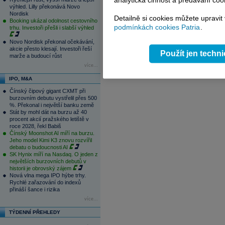
analytická činnost a předávání coo
1
2
3
4
výhled. Lilly překonává Novo
Nordisk
Detailně si cookies můžete upravit
Booking ukázal odolnost cestovního
podmínkách cookies Patria
.
trhu. Investoři přešli i slabší výhled
Novo Nordisk překonal očekávání,
akcie přesto klesají. Investoři řeší
Použít jen techn
marže a budoucí růst
více...
IPO, M&A
Čínský čipový gigant CXMT při
burzovním debutu vystřelil přes 500
%. Překonal i největší banku země
Stát by mohl dát na burzu až 40
procent akcií pražského letiště v
roce 2028, řekl Babiš
Čínský Moonshot AI míří na burzu.
Jeho model Kimi K3 znovu rozvířil
debatu o budoucnosti AI
SK Hynix míří na Nasdaq. O jeden z
největších burzovních debutů v
historii je obrovský zájem
Nová vlna mega IPO hýbe trhy.
Rychlé zařazování do indexů
přináší šance i rizika
více...
TÝDENNÍ PŘEHLEDY