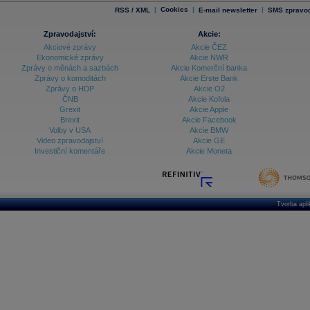
|
Cookies
|
|
RSS / XML
E-mail newsletter
SMS zpravod
Zpravodajství:
Akcie:
Akciové zprávy
Akcie ČEZ
Ekonomické zprávy
Akcie NWR
Zprávy o měnách a sazbách
Akcie Komerční banka
Zprávy o komoditách
Akcie Erste Bank
Zprávy o HDP
Akcie O2
ČNB
Akcie Kofola
Grexit
Akcie Apple
Brexit
Akcie Facebook
Volby v USA
Akcie BMW
Video zpravodajství
Akcie GE
Investiční komentáře
Akcie Moneta
Tvorba apl