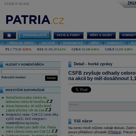
ZKU
PÁTEK 07.08.2026
ZPRAVODAJSTVÍ
AKCIE & FONDY
MĚNY & SAZBY
KOMODIT
|
PŘEHLED ZPRÁV
|
AKCIOVÉ
|
EKONOMICKÉ
|
MĚNY
|
KOMODITY
|
SL
PX
2 779,68
-0,91%
DAX
26 305,59
0,63%
CZK/€
24,240
0,06%
CZK/$
21,031
0,00%
Detail - horké zprávy
HLEDAT V KOMENTÁŘÍCH
CSFB zvyšuje odhady celoroč
Pokročilé hledání
na akcii by měl dosáhnout 1,
hledat
INVESTIČNÍ DOPORUČENÍ
AstraZeneca jako sázka na
defenzivu mimo AI horečku
Reklama
Arista Networks: AI může firmě
zajistit příznivý vítr do zad
Analytický radar: Colt CZ roste díky
vyšší marži, širší integraci i
Váš názor
stabilnějšímu byznysu
Nové střelivo pro další růst. Patria
Na tomto místě můžete zahájit diskusi. Zatím
mění cílovou cenu pro Colt CZ
pouze přihlášení uživatelé (
Přihlásit
). Pokud ne
Goldman Sachs: Je dobrý okamžik