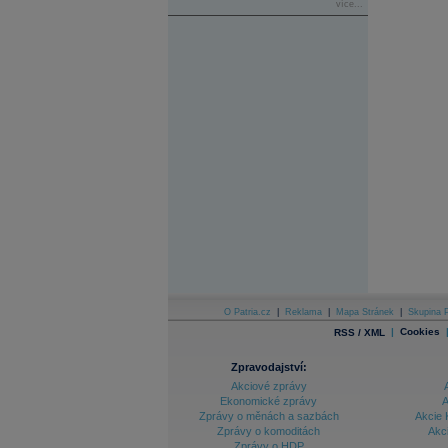
více...
O Patria.cz
|
Reklama
|
Mapa Stránek
|
Skupina P
|
Cookies
RSS / XML
Zpravodajství:
Akciové zprávy
Ekonomické zprávy
A
Zprávy o měnách a sazbách
Akcie 
Zprávy o komoditách
Akc
Zprávy o HDP