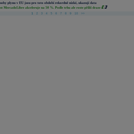
soby plynu v EU jsou pro toto období rekordně nízké, ukazují data
st MercadoLibre akceleruje na 50 %. Podle trhu ale roste příliš draze
1
2
3
4
5
6
7
8
9
10
>>