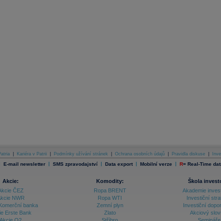
atria
|
Kariéra v Patrii
|
Podmínky užívání stránek
|
Ochrana osobních údajů
|
Pravidla diskuse
|
Inve
|
|
|
|
|
E-mail newsletter
SMS zpravodajství
Data export
Mobilní verze
R
=
Real-Time dat
Akcie:
Komodity:
Škola invest
Akcie ČEZ
Ropa BRENT
Akademie inves
kcie NWR
Ropa WTI
Investiční stra
Komerční banka
Zemní plyn
Investiční dopo
ie Erste Bank
Zlato
Akciový slov
Akcie O2
Stříbro
Semináře