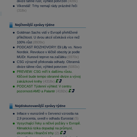
divize táhne růst, výhled potvrzen
(409x)
Víkendář: Trhy nemají rády prázdné řeči
(318x)
Nejčtenější zprávy týdne
Goldman Sachs vidí v Evropě přehlížené
příležitosti. U dvou akcií očekává více než
100% růst
(8939x)
PODCAST ROZHOVORY: Eli Lilly vs. Novo
Nordisk. Revoluce v léčbě obezity je podle
MUDr. Kunové teprve na začátku
(6970x)
CSG výrazně překonala odhady. Obranná
divize táhne růst, výhled potvrzen
(5083x)
PREVIEW: CSG míří k dalšímu růstu.
Klíčové bude tempo obranné divize a vývoj
zakázkové knihy
(4318x)
PODCAST Týdenní výhled: V centru
pozornosti AMD a Palantir
(4192x)
Nejdiskutovanější zprávy týdne
Inflace v eurozóně v červenci vzrostla na
2,9 procenta, uvedl v odhadu Eurostat
(5)
Vysychající řeky a ničivé požáry v Evropě.
Klimatická rizika dopadají na průmysl,
ekonomiku i finanční trhy
(2)