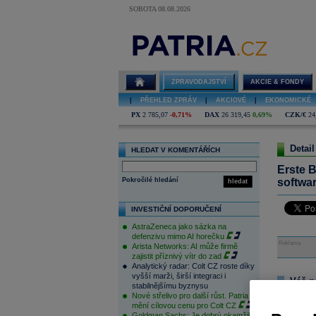
SOBOTA 08.08.2026
ZPRAVODAJSTVÍ
AKCIE & FONDY
|
PŘEHLED ZPRÁV
|
AKCIOVÉ
|
EKONOMICKÉ
PX
2 785,07
-0,71%
DAX
26 319,45
0,69%
CZK/€
24
Detail
HLEDAT V KOMENTÁŘÍCH
Erste B
Pokročilé hledání
softwa
hledat
INVESTIČNÍ DOPORUČENÍ
AstraZeneca jako sázka na
defenzivu mimo AI horečku
Reklama
Arista Networks: AI může firmě
zajistit příznivý vítr do zad
Analytický radar: Colt CZ roste díky
vyšší marži, širší integraci i
Váš n
stabilnějšímu byznysu
Nové střelivo pro další růst. Patria
Na tomto m
mění cílovou cenu pro Colt CZ
pouze přihl
Goldman Sachs: Je dobrý okamžik