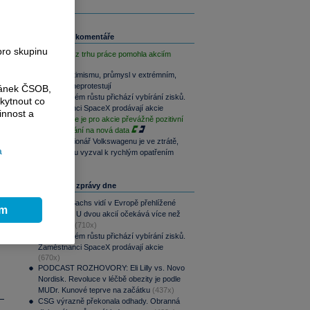
Související komentáře
pro skupinu
Slabá data z trhu práce pomohla akciím
Akcie v optimismu, průmysl v extrémním,
dluhopisy neprotestují
ránek ČSOB,
Po raketovém růstu přichází vybírání zisků.
kytnout co
Zaměstnanci SpaceX prodávají akcie
innost a
Závěr týdne je pro akcie převážně pozitivní
při vyčkávání na nová data
i
Hlavní akcionář Volkswagenu je ve ztrátě,
a
automobilku vyzval k rychlým opatřením
Nejčtenější zprávy dne
Goldman Sachs vidí v Evropě přehlížené
ím
příležitosti. U dvou akcií očekává více než
100% růst
(710x)
Po raketovém růstu přichází vybírání zisků.
Zaměstnanci SpaceX prodávají akcie
(670x)
PODCAST ROZHOVORY: Eli Lilly vs. Novo
Nordisk. Revoluce v léčbě obezity je podle
MUDr. Kunové teprve na začátku
(437x)
CSG výrazně překonala odhady. Obranná