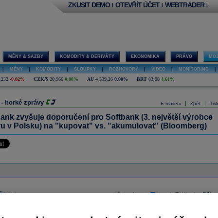
ZKUSIT DEMO
OTEVŘÍT ÚČET
WEBTRADER
|
|
|
MĚNY & SAZBY
KOMODITY & DERIVÁTY
EKONOMIKA
PRÁVO
MOJ
|
MĚNY
|
KOMODITY
|
SLOUPKY
|
ROZHOVORY
|
VIDEO
|
MONITORING
|
,232
-0,02%
CZK/$
20,966
0,00%
AU
4 339,26
0,00%
BRT
83,08
4,61%
 - horké zprávy
|
|
E-mailem
Zpět
Tis
ank zvyšuje doporučení pro Softbank (3. největší výrobce
ru v Polsku) na "kupovat" vs. "akumulovat" (Bloomberg)
ázor
Přidat názor
Pavouk
Od nejnovějších
|
ístě můžete zahájit diskusi. Zatím nebyl zadán žádný názor. Do diskuse mohou přispívat
ášení uživatelé (
Přihlásit
). Pokud nemáte účet, na který byste se mohli přihlásit, registrujte se