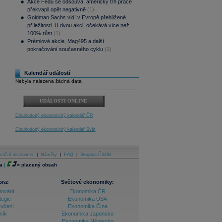
Akce Fedu se odsouvá, americký trh práce
překvapil opět negativně
(1)
Goldman Sachs vidí v Evropě přehlížené
příležitosti. U dvou akcií očekává více než
100% růst
(1)
Prémiové akcie, Mag495 a další
pokračování současného cyklu
(1)
Kalendář událostí
Nebyla nalezena žádná data
UDÁLOSTI ONLINE
Dlouhodobý ekonomický kalendář ČR
Dlouhodobý ekonomický kalendář Svět
stiční disclaimer
|
Náměty
|
FAQ
|
Skupina ČSOB
a
|
=
placený obsah
ora:
Světové ekonomiky:
tování
Ekonomika ČR
tegie
Ekonomika USA
ručení
Ekonomika Čína
ník
Ekonomika Japonsko
Ekonomika Německo