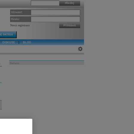
Hledej
Uživatel:
Heslo:
Nová registrace
Přihlásit
E PATRIA
DISKUSE
|
BLOG
k
Reklama