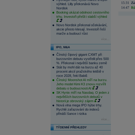
15:31
Zá
výhled. Lilly překonává Novo
14:47
Rů
Nordisk
Booking ukázal odolnost cestovního
trhu. Investoři přešli i slabší výhled
Novo Nordisk překonal očekávání,
akcie přesto klesají. Investoři řeší
marže a budoucí růst
více...
IPO, M&A
Čínský čipový gigant CXMT při
burzovním debutu vystřelil přes 500
%. Překonal i největší banku země
Stát by mohl dát na burzu až 40
procent akcií pražského letiště v
roce 2028, řekl Babiš
Čínský Moonshot AI míří na burzu.
Jeho model Kimi K3 znovu rozvířil
debatu o budoucnosti AI
SK Hynix míří na Nasdaq. O jeden z
největších burzovních debutů v
historii je obrovský zájem
Nová vlna mega IPO hýbe trhy.
Rychlé zařazování do indexů
přináší šance i rizika
více...
TÝDENNÍ PŘEHLEDY