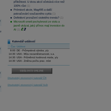
příležitosti. U dvou akcií očekává více než
100% růst
(1)
Prémiové akcie, Mag495 a další
pokračování současného cyklu
(1)
Definitivní proražení stoletého trendu?
(1)
r
Microsoft smetl pochybnosti ze stolu a
jasně ukázal, jaký přínos mají investice do
AI
(1)
u
Kalendář událostí
Čas
Událost
r
8:00
DE - Průmyslová výroba, y/y
14:30
USA - Míra nezaměstnanosti, s.a.
14:30
USA - Průměrná hodinová mzda, y/y
14:30
USA - Změna počtu prac. míst
UDÁLOSTI ONLINE
r
Dlouhodobý ekonomický kalendář ČR
Dlouhodobý ekonomický kalendář Svět
r