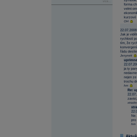
symbolic
více...
forma ch
velmi ome
ekonomik
kurzové
OH
22.07.2008
Jak je vidě
rychlostí 
tím, že ryc
konvergenčn
řádu desít
Jenynek
uprimne
22.07.20
ja ty pa
nedavnem
nejen ze 
trochu d
hm
Re: u
22.07.
zavist
xtrade
xtr
22.
Ne.
pro 
hm
Aktuá