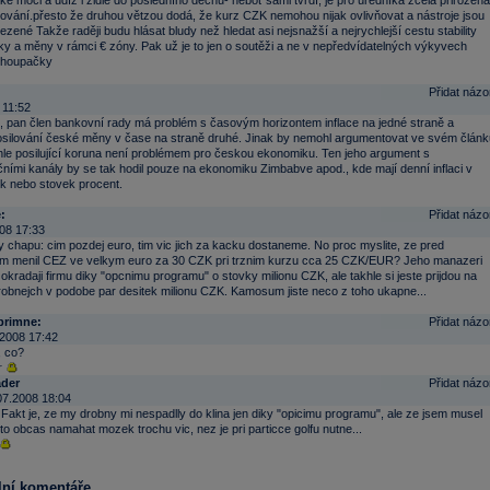
ké moci a udíž i židle do posledního dechu- neboť sami tvrdí, je pro úředníka zcela přirozená
ování.přesto že druhou větzou dodá, že kurz CZK nemohou nijak ovlivňovat a nástroje jsou
zené Takže raději budu hlásat bludy než hledat asi nejsnažší a nejrychlejší cestu stability
y a měny v rámci € zóny. Pak už je to jen o soutěži a ne v nepředvídatelných výkyvech
 houpačky
Přidat názo
 11:52
t, pan člen bankovní rady má problém s časovým horizontem inflace na jedné straně a
posilování české měny v čase na straně druhé. Jinak by nemohl argumentovat ve svém článk
hle posilující koruna není problémem pro českou ekonomiku. Ten jeho argument s
ími kanály by se tak hodil pouze na ekonomiku Zimbabve apod., kde mají denní inflaci v
ek nebo stovek procent.
:
Přidat názo
08 17:33
ny chapu: cim pozdej euro, tim vic jich za kacku dostaneme. No proc myslite, ze pred
 menil CEZ ve velkym euro za 30 CZK pri trznim kurzu cca 25 CZK/EUR? Jeho manazeri
okradaji firmu diky "opcnimu programu" o stovky milionu CZK, ale takhle si jeste prijdou na
robnejch v podobe par desitek milionu CZK. Kamosum jiste neco z toho ukapne...
primne:
Přidat názo
2008 17:42
, co?
r
ader
Přidat názo
07.2008 18:04
 Fakt je, ze my drobny mi nespadlly do klina jen diky "opicimu programu", ale ze jsem musel
to obcas namahat mozek trochu vic, nez je pri particce golfu nutne...
lní komentáře