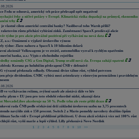
.08.2026
ce Fedu se odsouvá, americký trh práce překvapil opět negativně
sychající řeky a ničivé požáry v Evropě. Klimatická rizika dopadají na průmysl, ekonomiku 
nanční trhy
 je vlastně cílem americké centrální banky? Nasliboval toho Warsh příliš?
 raketovém růstu přichází vybírání zisků. Zaměstnanci SpaceX prodávají akcie
věr týdne je pro akcie převážně pozitivní při vyčkávání na nová data
Z, a.s.: Oznámení o výplatě úrokového výnosu
rly týdne: Zlato nahoru a SpaceX k 10 bilionům dolarů
avní akcionář Volkswagenu je ve ztrátě, automobilku vyzval k rychlým opatřením
merční banka, a.s.: Výpis z obchodního rejstříku
sledky oznámily CSG a Gen Digital, Trump uvalil nová cla. Evropa zahájí opatrně
zbřesk: Koruna po holubičím překvapení ČNB v defenzivě
G výrazně překonala odhady. Obranná divize táhne růst, výhled potvrzen
pen přeje dividendám. CNBC vybírá mezi aristokraty s růstovým potenciálem i pravidelným
nosem
.08.2026
B ve vyčkávacím režimu, zvýšení sazeb ale zůstává dále ve hře
soby plynu v EU jsou pro toto období rekordně nízké, ukazují data
st MercadoLibre akceleruje na 50 %. Podle trhu ale roste příliš draze
nkovní rada ČNB podle očekávání drží základní úrokovou sazbu na 3,75 procentech
ntendo navýšilo zisk o 150 procent. Switch 2 a Mario pomohly navzdory dražším čipům
ldman Sachs vidí v Evropě přehlížené příležitosti. U dvou akcií očekává více než 100% růst
chlejší růst, vyšší marže a lepší výhled. Lilly překonává Novo Nordisk
1
2
3
4
5
6
7
8
9
10
>>