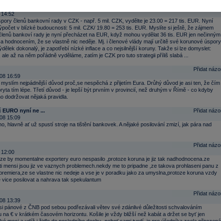
nyní ne ...
Přidat názo
 14:52
ory členů bankovní rady v CZK - např. 5 mil. CZK, vydělte je 23.00 = 217 tis. EUR. Nyní
počet v blízké budoucnosti: 5 mil. CZK/ 19.80 = 253 tis. EUR. Myslíte si ještě, že zájmem
členů bankoví rady je nyní přecházet na EUR, když mohou vydělat 36 tis. EUR jen nečinným
 a hodnocením, že se vlastně nic neděje. Mj. i členové vlády mají určitě své korunové úspory
ýdělek dokonalý, je zapotřebí nízké inflace a co nejsilnější koruny. Takže si lze domyslet:
le až na něm pořádně vyděláme, zatím je CZK pro tuto strategii příliš slabá ...
Přidat názo
08 16:59
e myslím nejpádnější důvod proč,se nespěchá z přijetím Eura. Drůhý důvod je asi ten, že čím
ryta tím lépe. Třetí důvod - je lepší být prvním v provincií, než druhým v Římě - co kdyby
no dodržovat nějaká pravidla.
 EURO nyní ne ...
Přidat názo
08 15:09
no, hlavně ať už spustí stroje na tištění bankovek. A nějaké posilování zmizí, jak pára nad
Přidat názo
 12:00
 ,ze by momentalne exportery euro nespasilo ,protoze koruna je jiz tak nadhodnocena.ze
i mensi jsou jiz ve vaznych problemech.nekdy me to pripadne ,ze takova prohlaseni panu z
remiera,ze se vlastne nic nedeje a vse je v poradku jako za umyslna,protoze koruna vzdy
 vice posilovat a nahrava tak spekulantum
Přidat názo
08 13:39
si pánové z ČNB pod sebou podřezávali větev své zdánlivé důležitosti schvalováním
 na € v krátkém časovém horizontu. Košile je vždy bližší než kabát a držet se byť jen