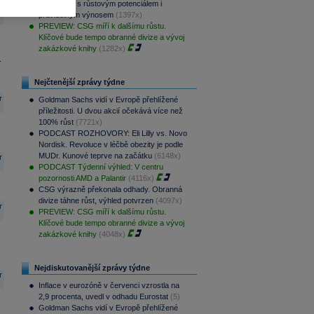
aristokraty s růstovým potenciálem i
r
pravidelným výnosem
(1397x)
PREVIEW: CSG míří k dalšímu růstu.
Klíčové bude tempo obranné divize a vývoj
zakázkové knihy
(1282x)
.
Nejčtenější zprávy týdne
r
Goldman Sachs vidí v Evropě přehlížené
příležitosti. U dvou akcií očekává více než
100% růst
(7721x)
PODCAST ROZHOVORY: Eli Lilly vs. Novo
Nordisk. Revoluce v léčbě obezity je podle
MUDr. Kunové teprve na začátku
(6148x)
r
PODCAST Týdenní výhled: V centru
pozornosti AMD a Palantir
(4116x)
CSG výrazně překonala odhady. Obranná
divize táhne růst, výhled potvrzen
(4097x)
r
PREVIEW: CSG míří k dalšímu růstu.
Klíčové bude tempo obranné divize a vývoj
zakázkové knihy
(4048x)
Nejdiskutovanější zprávy týdne
r
Inflace v eurozóně v červenci vzrostla na
2,9 procenta, uvedl v odhadu Eurostat
(5)
Goldman Sachs vidí v Evropě přehlížené