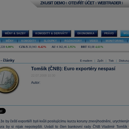
ZKUSIT DEMO
OTEVŘÍT ÚČET
WEBTRADER
|
|
|
MĚNY & SAZBY
KOMODITY & DERIVÁTY
EKONOMIKA
PRÁVO
MOJ
|
MĚNY
|
KOMODITY
|
SLOUPKY
|
ROZHOVORY
|
VIDEO
|
MONITORING
|
,228
0,00%
CZK/$
20,943
-0,42%
AU
4 362,46
2,95%
BRT
83,08
4,61%
 - články
E-mailem
Zpět
Tisk
Diskutu
|
|
|
Tomšík (ČNB): Euro exportéry nespasí
22.07.2008 10:30
Autor:
, že by čeští exportéři byli kvůli posilujícímu kurzu koruny znevýhodněni, urychlen
eura by si nijak nepolepšili. Uvádí to člen bankovní rady ČNB Vladimír Tomšík 