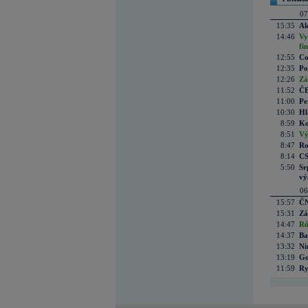
07
15:35
Ak
14:46
Vy
fi
12:55
Co
12:35
Po
12:26
Zá
11:52
ČE
11:00
Pe
10:30
Hl
8:59
Ko
8:51
Vý
8:47
Ro
8:14
CS
5:50
Sr
vý
06
15:57
ČN
15:31
Zá
14:47
Rů
14:37
Ba
13:32
Ni
13:19
Go
11:59
Ry