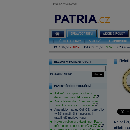
PÁTEK 07.08.2026
ZPRAVODAJSTVÍ
AKCIE & FONDY
|
PŘEHLED ZPRÁV
|
AKCIOVÉ
|
EKONOMICKÉ
PX
2 782,51
-0,81%
DAX
26 376,51
0,90%
CZK/€
24
Detail
HLEDAT V KOMENTÁŘÍCH
Pokročilé hledání
hledat
INVESTIČNÍ DOPORUČENÍ
AstraZeneca jako sázka na
defenzivu mimo AI horečku
Arista Networks: AI může firmě
zajistit příznivý vítr do zad
Analytický radar: Colt CZ roste díky
vyšší marži, širší integraci i
stabilnějšímu byznysu
Nové střelivo pro další růst. Patria
Nelze říci
mění cílovou cenu pro Colt CZ
přijetím 
Goldman Sachs: Je dobrý okamžik