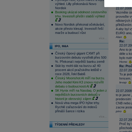
výhled. Lilly překonává Novo
Proč EURO 
Nordisk
22.07.2008
Booking ukázal odolnost cestovního
Vezměte úsp
trhu. Investoři přešli i slabší výhled
proveďte vý
některých 
Novo Nordisk překonal očekávání,
přihlížením
akcie přesto klesají. Investoři řeší
A aby byl v
marže a budoucí růst
EURO ano, a
Alan
více...
Re:
22.07.20
IPO, M&A
Ano to j
Čínský čipový gigant CXMT při
déle u ko
burzovním debutu vystřelil přes 500
bylo nut
%. Překonal i největší banku země
Homo
Stát by mohl dát na burzu až 40
Re: Proč
procent akcií pražského letiště v
22.07.20
roce 2028, řekl Babiš
To je jed
Čínský Moonshot AI míří na burzu.
hrncem.
Jeho model Kimi K3 znovu rozvířil
levap
debatu o budoucnosti AI
SK Hynix míří na Nasdaq. O jeden z
22.07.2008
největších burzovních debutů v
to je jasne
historii je obrovský zájem
predevsim t
Nová vlna mega IPO hýbe trhy.
CNB nebo p
Rychlé zařazování do indexů
zacne jeste
přináší šance i rizika
pino
více...
22.07.20
Proč by 
TÝDENNÍ PŘEHLEDY
přechodu