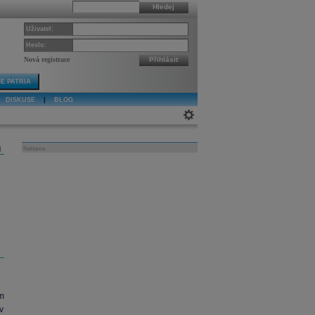
Hledej
Uživatel:
Heslo:
Nová registrace
Přihlásit
E PATRIA
DISKUSE
|
BLOG
j
Reklama
ým
v