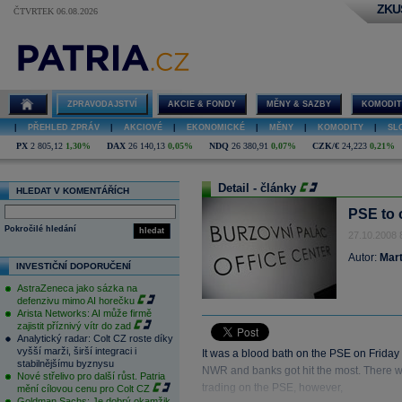
ZKU
ČTVRTEK 06.08.2026
ZPRAVODAJSTVÍ
AKCIE & FONDY
MĚNY & SAZBY
KOMODIT
|
PŘEHLED ZPRÁV
|
AKCIOVÉ
|
EKONOMICKÉ
|
MĚNY
|
KOMODITY
|
SL
PX
2 805,12
1,30%
DAX
26 140,13
0,05%
NDQ
26 380,91
0,07%
CZK/€
24,223
0,21%
Detail - články
HLEDAT V KOMENTÁŘÍCH
PSE to 
Pokročilé hledání
hledat
27.10.2008 
Autor:
Mart
INVESTIČNÍ DOPORUČENÍ
AstraZeneca jako sázka na
defenzivu mimo AI horečku
Arista Networks: AI může firmě
zajistit příznivý vítr do zad
Analytický radar: Colt CZ roste díky
vyšší marži, širší integraci i
It was a blood bath on the PSE on Friday
stabilnějšímu byznysu
NWR and banks got hit the most. There wa
Nové střelivo pro další růst. Patria
trading on the PSE, however,
mění cílovou cenu pro Colt CZ
Goldman Sachs: Je dobrý okamžik