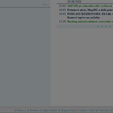
05.08.2026
více...
22:01
S&P 500 po rekordní rally vyčkával,
18:03
Prémiové akcie, Mag495 a další pokr
16:05
PODCAST ROZHOVORY: Eli Lilly vs. 
Kunové teprve na začátku
15:18
Booking ukázal odolnost cestovního trh
1
2
3
4
O Patria.cz
|
Reklama
|
Mapa Stránek
|
Skupina Patria
|
Kariéra v Patrii
|
Podmínky uží