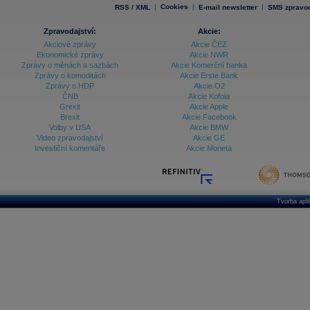
|
Cookies
|
|
RSS / XML
E-mail newsletter
SMS zpravod
Zpravodajství:
Akcie:
Akciové zprávy
Akcie ČEZ
Ekonomické zprávy
Akcie NWR
Zprávy o měnách a sazbách
Akcie Komerční banka
Zprávy o komoditách
Akcie Erste Bank
Zprávy o HDP
Akcie O2
ČNB
Akcie Kofola
Grexit
Akcie Apple
Brexit
Akcie Facebook
Volby v USA
Akcie BMW
Video zpravodajství
Akcie GE
Investiční komentáře
Akcie Moneta
Tvorba apl