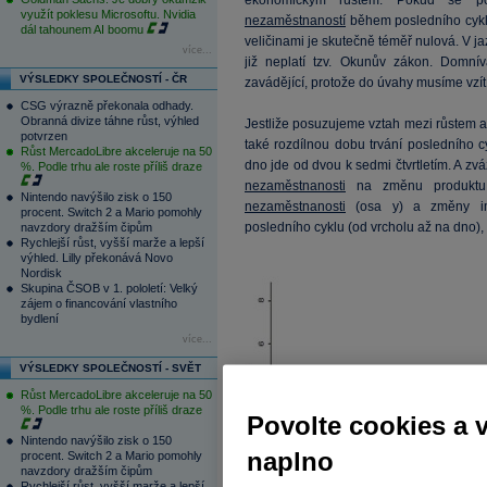
ekonomickým růstem. Pokud se p
využít poklesu Microsoftu. Nvidia
nezaměstnaností
během posledního cykl
dál tahounem AI boomu
veličinami je skutečně téměř nulová. V j
více...
již neplatí tzv. Okunův zákon. Domn
VÝSLEDKY SPOLEČNOSTÍ - ČR
zavádějící, protože do úvahy musíme vzít 
CSG výrazně překonala odhady.
Obranná divize táhne růst, výhled
Jestliže posuzujeme vztah mezi růstem 
potvrzen
také rozdílnou dobu trvání posledního 
Růst MercadoLibre akceleruje na 50
dno jde od dvou k sedmi čtvrtletím. A zváž
%. Podle trhu ale roste příliš draze
nezaměstnanosti
na změnu produktu. 
Nintendo navýšilo zisk o 150
nezaměstnanosti
(osa y) a změny im
procent. Switch 2 a Mario pomohly
posledního cyklu (od vrcholu až na dno),
navzdory dražším čipům
Rychlejší růst, vyšší marže a lepší
výhled. Lilly překonává Novo
Nordisk
Skupina ČSOB v 1. pololetí: Velký
zájem o financování vlastního
bydlení
více...
VÝSLEDKY SPOLEČNOSTÍ - SVĚT
Růst MercadoLibre akceleruje na 50
%. Podle trhu ale roste příliš draze
Povolte cookies a 
Nintendo navýšilo zisk o 150
naplno
procent. Switch 2 a Mario pomohly
navzdory dražším čipům
Rychlejší růst, vyšší marže a lepší