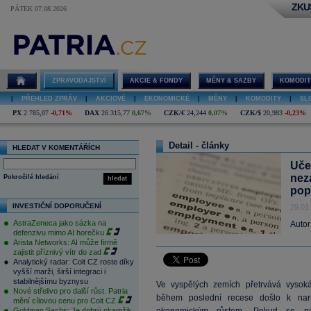
ZKU
PÁTEK 07.08.2026
ZPRAVODAJSTVÍ
AKCIE & FONDY
MĚNY & SAZBY
KOMODIT
|
PŘEHLED ZPRÁV
|
AKCIOVÉ
|
EKONOMICKÉ
|
MĚNY
|
KOMODITY
|
SL
PX
2 785,07
-0,71%
DAX
26 315,77
0,67%
CZK/€
24,244
0,07%
CZK/$
20,983
-0,23%
Detail - články
HLEDAT V KOMENTÁŘÍCH
Učeb
nez
Pokročilé hledání
hledat
pop
INVESTIČNÍ DOPORUČENÍ
29.01
AstraZeneca jako sázka na
Autor
defenzivu mimo AI horečku
Arista Networks: AI může firmě
zajistit příznivý vítr do zad
Analytický radar: Colt CZ roste díky
vyšší marži, širší integraci i
stabilnějšímu byznysu
Ve vyspělých zemích přetrvává vyso
Nové střelivo pro další růst. Patria
během poslední recese došlo k na
mění cílovou cenu pro Colt CZ
Goldman Sachs: Je dobrý okamžik