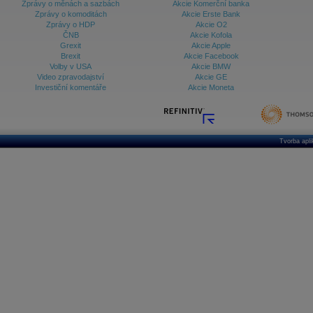
Zprávy o měnách a sazbách
Akcie Komerční banka
Zprávy o komoditách
Akcie Erste Bank
Zprávy o HDP
Akcie O2
ČNB
Akcie Kofola
Grexit
Akcie Apple
Brexit
Akcie Facebook
Volby v USA
Akcie BMW
Video zpravodajství
Akcie GE
Investiční komentáře
Akcie Moneta
Tvorba apl