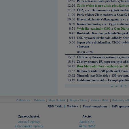
12:35
Po raketovém růstu přichází vybírán
12:26
Závěr týdne je pro akcie převážně po
11:52
ČEZ, a.s.: Oznámení o výplatě úrok
11:00
Perly týdne: Zlato nahoru a SpaceX 
10:30
Hlavní akcionář Volkswagenu je ve z
8:59
Komerční banka, a.s.: Výpis z obchod
8:51
Výsledky oznámily CSG a Gen Digital
8:47
Rozbřesk: Koruna po holubičím přek
8:14
CSG výrazně překonala odhady. Obran
5:50
Srpen přeje dividendám. CNBC vybírá
výnosem
06.08.2026
15:57
ČNB ve vyčkávacím režimu, zvýšení s
15:31
Zásoby plynu v EU jsou pro toto obdo
14:47
Růst MercadoLibre akceleruje na 50 %
14:37
Bankovní rada ČNB podle očekávání 
13:32
Nintendo navýšilo zisk o 150 procen
13:19
Goldman Sachs vidí v Evropě přehlíže
1
2
3
4
O Patria.cz
|
Reklama
|
Mapa Stránek
|
Skupina Patria
|
Kariéra v Patrii
|
Podmínky uží
|
Cookies
|
|
RSS / XML
E-mail newsletter
SMS zpravod
Zpravodajství:
Akcie:
Akciové zprávy
Akcie ČEZ
Ekonomické zprávy
Akcie NWR