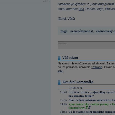
více...
Uvedené je výtahem z „Jobs and growth are 
jsou Laurence
Ball
, Daniel Leigh, Praka
(Zdroj: VOX)
Tagy:
nezaměstnanost
,
ekonomický c
Reklama
Váš názor
Na tomto místě můžete zahájit diskusi. Zatím
pouze přihlášení uživatelé (
Přihlásit
). Pokud ne
zde
.
Aktuální komentáře
07.08.2026
16:20
UEFA vs. FIFA a „tajné plány vytvoř
pro samotný fotbal“
15:35
Akce Fedu se odsouvá, americký trh 
14:46
Vysychající řeky a ničivé požáry v E
finanční trhy
12:55
Co je vlastně cílem americké centrál