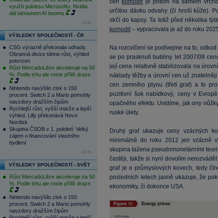
cen
komodit
je přitom na samém vrchol
využít poklesu Microsoftu. Nvidia
určitou dávku odvahy (či hroší kůže).
dál tahounem AI boomu
strčí do kapsy. Ta totiž před několika 
více...
komodit
– vypracovala je až do roku 202
VÝSLEDKY SPOLEČNOSTÍ - ČR
CSG výrazně překonala odhady.
Na rozcvičení se podívejme na to, odkud
Obranná divize táhne růst, výhled
se po prasknutí bubliny let 2007/08 ce
potvrzen
její cena relativně stabilizovala na úro
Růst MercadoLibre akceleruje na 50
%. Podle trhu ale roste příliš draze
náklady těžby a úrovní cen už znatelněj
cen zemního plynu (třetí graf) a to pr
Nintendo navýšilo zisk o 150
pozitivní šok nabídkový, ceny v Evrop
procent. Switch 2 a Mario pomohly
navzdory dražším čipům
opačného efektu. Uvidíme, jak ony nůžky
Rychlejší růst, vyšší marže a lepší
ruské úlety.
výhled. Lilly překonává Novo
Nordisk
Skupina ČSOB v 1. pololetí: Velký
Druhý graf ukazuje ceny vzácných ko
zájem o financování vlastního
minimálně do roku 2012 jen vzácně vyk
bydlení
skupina tažena pseudomonetárními teorie
více...
častěji, takže si nyní dovolím nerozvádět
VÝSLEDKY SPOLEČNOSTÍ - SVĚT
graf je o průmyslových kovech, tedy čín
Růst MercadoLibre akceleruje na 50
posledních letech jasně ukazuje, že pok
%. Podle trhu ale roste příliš draze
ekonomiky, či dokonce USA.
Nintendo navýšilo zisk o 150
procent. Switch 2 a Mario pomohly
navzdory dražším čipům
Rychlejší růst, vyšší marže a lepší