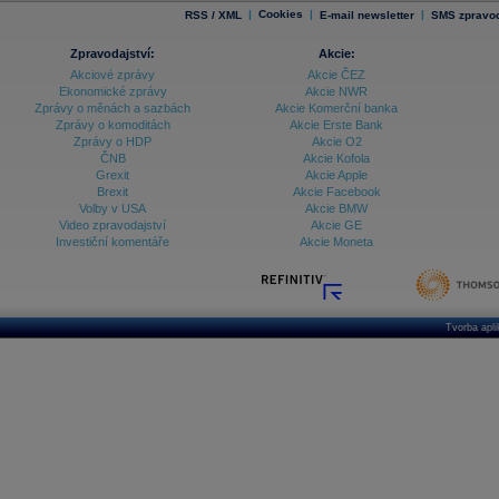
|
Cookies
|
|
RSS / XML
E-mail newsletter
SMS zpravod
Zpravodajství:
Akcie:
Akciové zprávy
Akcie ČEZ
Ekonomické zprávy
Akcie NWR
Zprávy o měnách a sazbách
Akcie Komerční banka
Zprávy o komoditách
Akcie Erste Bank
Zprávy o HDP
Akcie O2
ČNB
Akcie Kofola
Grexit
Akcie Apple
Brexit
Akcie Facebook
Volby v USA
Akcie BMW
Video zpravodajství
Akcie GE
Investiční komentáře
Akcie Moneta
Tvorba apl