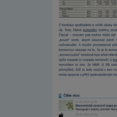
Z hlediska spotřebitele a určité dávky s
ráj. Tedy žádné
komoditní
bubliny, prud
Čtenář – investor pak možná může být 
„pouze“ proto, abych ukazoval jejich n
rozhodnutím. A musím poznamenat ještě 
konsenzus ukazuje na to, že je to kons
„konsenzuální“ nemilosti bylo před někol
spíše naopak (o rozpadu nemluvě). U
ko
monolitem (o tom, že MMF, či SB neb
přemýšlet). Klíč je tedy možná v tom roz
móda spojená s příliš zjednodušeným m
Čtěte více:
16.05.2014 11:56
Ekonomická cestovní mapa pro
Nastupující indický premiér Náren
16.05.2014 15:30