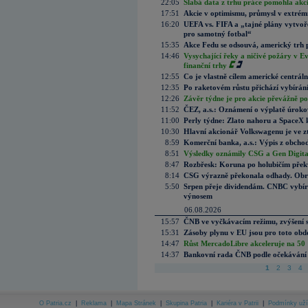
22:05
Slabá data z trhu práce pomohla akc
17:51
Akcie v optimismu, průmysl v extrémn
16:20
UEFA vs. FIFA a „tajné plány vytvoř
pro samotný fotbal“
15:35
Akce Fedu se odsouvá, americký trh 
14:46
Vysychající řeky a ničivé požáry v E
finanční trhy
12:55
Co je vlastně cílem americké centrál
12:35
Po raketovém růstu přichází vybírán
12:26
Závěr týdne je pro akcie převážně po
11:52
ČEZ, a.s.: Oznámení o výplatě úrok
11:00
Perly týdne: Zlato nahoru a SpaceX 
10:30
Hlavní akcionář Volkswagenu je ve z
8:59
Komerční banka, a.s.: Výpis z obchod
8:51
Výsledky oznámily CSG a Gen Digital
8:47
Rozbřesk: Koruna po holubičím přek
8:14
CSG výrazně překonala odhady. Obran
5:50
Srpen přeje dividendám. CNBC vybírá
výnosem
06.08.2026
15:57
ČNB ve vyčkávacím režimu, zvýšení s
15:31
Zásoby plynu v EU jsou pro toto obdo
14:47
Růst MercadoLibre akceleruje na 50 %
14:37
Bankovní rada ČNB podle očekávání 
1
2
3
4
O Patria.cz
|
Reklama
|
Mapa Stránek
|
Skupina Patria
|
Kariéra v Patrii
|
Podmínky uží