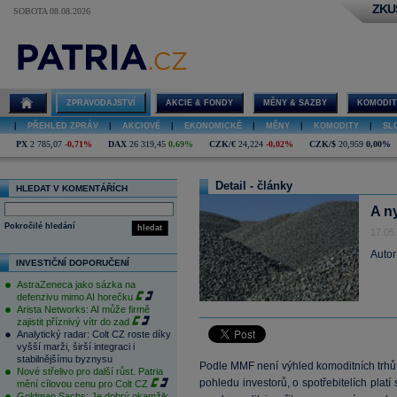
ZKU
SOBOTA 08.08.2026
ZPRAVODAJSTVÍ
AKCIE & FONDY
MĚNY & SAZBY
KOMODIT
|
PŘEHLED ZPRÁV
|
AKCIOVÉ
|
EKONOMICKÉ
|
MĚNY
|
KOMODITY
|
SL
PX
2 785,07
-0,71%
DAX
26 319,45
0,69%
CZK/€
24,224
-0,02%
CZK/$
20,959
0,00%
Detail - články
HLEDAT V KOMENTÁŘÍCH
A n
Pokročilé hledání
hledat
17.05
Autor
INVESTIČNÍ DOPORUČENÍ
AstraZeneca jako sázka na
defenzivu mimo AI horečku
Arista Networks: AI může firmě
zajistit příznivý vítr do zad
Analytický radar: Colt CZ roste díky
vyšší marži, širší integraci i
stabilnějšímu byznysu
Podle MMF není výhled komoditních trhů 
Nové střelivo pro další růst. Patria
pohledu investorů, o spotřebitelích platí
mění cílovou cenu pro Colt CZ
Goldman Sachs: Je dobrý okamžik