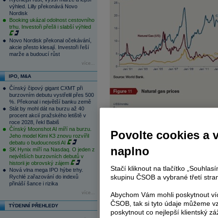
výhled. Lilly překonává Novo
Nordisk
Booking ukázal odolnost cestovního
trhu. Investoři přešli i slabší výhled
Novo Nordisk překonal očekávání,
akcie přesto klesají. Investoři řeší
marže a budoucí růst
více...
IPO, M&A
Čínský čipový gigant CXMT při
burzovním debutu vystřelil přes 500
%. Překonal i největší banku země
Stát by mohl dát na burzu až 40
procent akcií pražského letiště v
roce 2028, řekl Babiš
Čínský Moonshot AI míří na burzu.
Povolte cookies a 
Jeho model Kimi K3 znovu rozvířil
debatu o budoucnosti AI
naplno
SK Hynix míří na Nasdaq. O jeden z
největších burzovních debutů v
historii je obrovský zájem
Stačí kliknout na tlačítko „Souhla
Nová vlna mega IPO hýbe trhy.
skupinu ČSOB a vybrané třetí stran
Rychlé zařazování do indexů
přináší šance i rizika
více...
A nyní se už podívejme na to, jak vidí 
Abychom Vám mohli poskytnout víc
shrnuje její projekce v US dolarech. Asi
ČSOB, tak si tyto údaje můžeme vz
TÝDENNÍ PŘEHLEDY
poskytnout co nejlepší klientský zá
klesat. Základem fundamentálních p