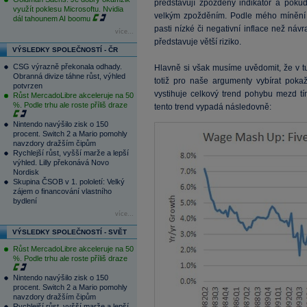
představují zpožděný indikátor a poku
využít poklesu Microsoftu. Nvidia
velkým zpožděním. Podle mého mínění
dál tahounem AI boomu
pasti nízké či negativní inflace než návra
více...
představuje větší riziko.
VÝSLEDKY SPOLEČNOSTÍ - ČR
CSG výrazně překonala odhady.
Hlavně si však musíme uvědomit, že v tu
Obranná divize táhne růst, výhled
totiž pro naše argumenty vybírat pokaž
potvrzen
vystihuje celkový trend pohybu mezd tí
Růst MercadoLibre akceleruje na 50
%. Podle trhu ale roste příliš draze
tento trend vypadá následovně:
Nintendo navýšilo zisk o 150
procent. Switch 2 a Mario pomohly
navzdory dražším čipům
Rychlejší růst, vyšší marže a lepší
výhled. Lilly překonává Novo
Nordisk
Skupina ČSOB v 1. pololetí: Velký
zájem o financování vlastního
bydlení
více...
VÝSLEDKY SPOLEČNOSTÍ - SVĚT
Růst MercadoLibre akceleruje na 50
%. Podle trhu ale roste příliš draze
Nintendo navýšilo zisk o 150
procent. Switch 2 a Mario pomohly
navzdory dražším čipům
Rychlejší růst, vyšší marže a lepší