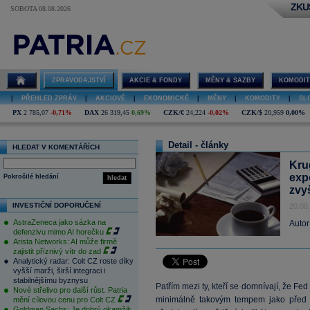
ZKU
SOBOTA 08.08.2026
ZPRAVODAJSTVÍ
AKCIE & FONDY
MĚNY & SAZBY
KOMODIT
|
PŘEHLED ZPRÁV
|
AKCIOVÉ
|
EKONOMICKÉ
|
MĚNY
|
KOMODITY
|
SL
PX
2 785,07
-0,71%
DAX
26 319,45
0,69%
CZK/€
24,224
-0,02%
CZK/$
20,959
0,00%
Detail - články
HLEDAT V KOMENTÁŘÍCH
Kru
exp
Pokročilé hledání
hledat
zvy
INVESTIČNÍ DOPORUČENÍ
20.06
AstraZeneca jako sázka na
Autor
defenzivu mimo AI horečku
Arista Networks: AI může firmě
zajistit příznivý vítr do zad
Analytický radar: Colt CZ roste díky
vyšší marži, širší integraci i
stabilnějšímu byznysu
Patřím mezi ty, kteří se domnívají, že Fed
Nové střelivo pro další růst. Patria
minimálně takovým tempem jako před kr
mění cílovou cenu pro Colt CZ
Goldman Sachs: Je dobrý okamžik