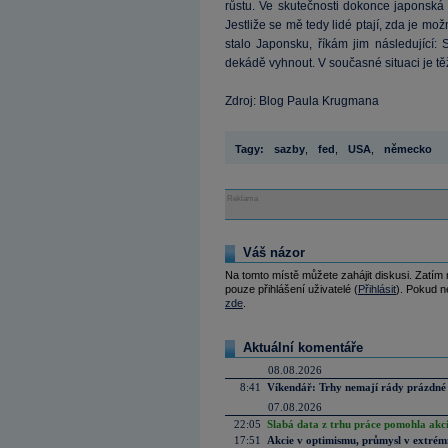
růstu. Ve skutečnosti dokonce japonská 
Jestliže se mě tedy lidé ptají, zda je m
stalo Japonsku, říkám jim následující:
dekádě vyhnout. V současné situaci je těžk
Zdroj: Blog Paula Krugmana
Tagy:
sazby
,
fed
,
USA
,
německo
Reklama
Váš názor
Na tomto místě můžete zahájit diskusi. Zatím
pouze přihlášení uživatelé (
Přihlásit
). Pokud ne
zde
.
Aktuální komentáře
08.08.2026
8:41
Víkendář: Trhy nemají rády prázdné 
07.08.2026
22:05
Slabá data z trhu práce pomohla akc
17:51
Akcie v optimismu, průmysl v extrémn