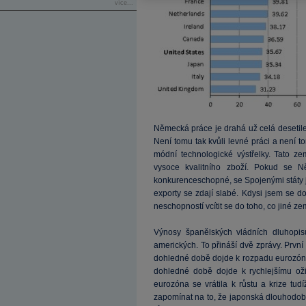
více...
Německá práce je drahá už celá desetile
Není tomu tak kvůli levné práci a není t
módní technologické výstřelky. Tato ze
vysoce kvalitního zboží. Pokud se
konkurenceschopné, se Spojenými státy j
exporty se zdají slabé. Kdysi jsem se dom
neschopností vcítit se do toho, co jiné ze
Výnosy španělských vládních dluhopi
amerických. To přináší dvě zprávy. První z
dohledné době dojde k rozpadu eurozóny
dohledné době dojde k rychlejšímu oživ
eurozóna se vrátila k růstu a krize tu
zapomínat na to, že japonská dlouhodobá