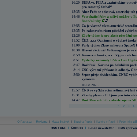
16:20
UEFA vs. FIFA a „tajné plány vytvoř
pro samotný fotbal“
15:35
Akce Fedu se odsouvá, americký trh 
14:46
Vysychající řeky a ničivé požáry v E
finanční trhy
12:55
Co je vlastně cílem americké centrál
12:35
Po raketovém růstu přichází vybírán
12:26
Závěr týdne je pro akcie převážně po
11:52
ČEZ, a.s.: Oznámení o výplatě úrok
11:00
Perly týdne: Zlato nahoru a SpaceX 
10:30
Hlavní akcionář Volkswagenu je ve z
8:59
Komerční banka, a.s.: Výpis z obchod
8:51
Výsledky oznámily CSG a Gen Digital
8:47
Rozbřesk: Koruna po holubičím přek
8:14
CSG výrazně překonala odhady. Obran
5:50
Srpen přeje dividendám. CNBC vybírá
výnosem
06.08.2026
15:57
ČNB ve vyčkávacím režimu, zvýšení s
15:31
Zásoby plynu v EU jsou pro toto obdo
14:47
Růst MercadoLibre akceleruje na 50 %
1
2
3
4
O Patria.cz
|
Reklama
|
Mapa Stránek
|
Skupina Patria
|
Kariéra v Patrii
|
Podmínky uží
|
Cookies
|
|
RSS / XML
E-mail newsletter
SMS zpravod