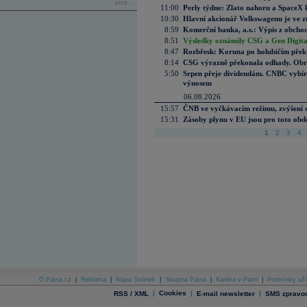
více...
11:00
Perly týdne: Zlato nahoru a SpaceX 
10:30
Hlavní akcionář Volkswagenu je ve z
8:59
Komerční banka, a.s.: Výpis z obchod
8:51
Výsledky oznámily CSG a Gen Digital
8:47
Rozbřesk: Koruna po holubičím přek
8:14
CSG výrazně překonala odhady. Obran
5:50
Srpen přeje dividendám. CNBC vybírá
výnosem
06.08.2026
15:57
ČNB ve vyčkávacím režimu, zvýšení s
15:31
Zásoby plynu v EU jsou pro toto obdo
1
2
3
4
O Patria.cz
|
Reklama
|
Mapa Stránek
|
Skupina Patria
|
Kariéra v Patrii
|
Podmínky uží
|
Cookies
|
|
RSS / XML
E-mail newsletter
SMS zpravod