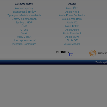
Zpravodajství:
Akcie:
Akciové zprávy
Akcie ČEZ
Ekonomické zprávy
Akcie NWR
Zprávy o měnách a sazbách
Akcie Komerční banka
Zprávy o komoditách
Akcie Erste Bank
Zprávy o HDP
Akcie O2
ČNB
Akcie Kofola
Grexit
Akcie Apple
Brexit
Akcie Facebook
Volby v USA
Akcie BMW
Video zpravodajství
Akcie GE
Investiční komentáře
Akcie Moneta
Tvorba apl