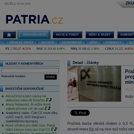
ZKU
NEDĚLE 09.08.2026
ZPRAVODAJSTVÍ
AKCIE & FONDY
MĚNY & SAZBY
KOMODIT
|
PŘEHLED ZPRÁV
|
AKCIOVÉ
|
EKONOMICKÉ
|
MĚNY
|
KOMODITY
|
SL
PX
2 785,07
-0,71%
DAX
26 319,45
0,69%
NDQ
26 690,62
1,30%
CZK/€
24,232
-0,02%
Detail - články
HLEDAT V KOMENTÁŘÍCH
Pra
pro
Pokročilé hledání
hledat
min
INVESTIČNÍ DOPORUČENÍ
09.12
AstraZeneca jako sázka na
Autor
defenzivu mimo AI horečku
Arista Networks: AI může firmě
zajistit příznivý vítr do zad
Analytický radar: Colt CZ roste díky
vyšší marži, širší integraci i
stabilnějšímu byznysu
Pražská burza otevírá růstem o 0,3 %,
Nové střelivo pro další růst. Patria
dovedl index
PX
až na více než roční mi
mění cílovou cenu pro Colt CZ
Goldman Sachs: Je dobrý okamžik