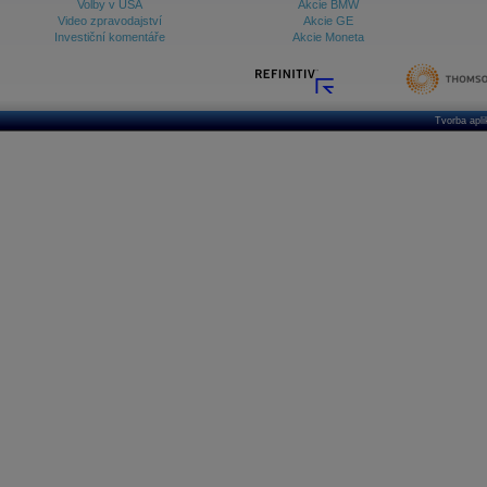
Volby v USA
Akcie BMW
Video zpravodajství
Akcie GE
Investiční komentáře
Akcie Moneta
Tvorba apl