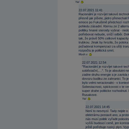
Yal
22.07.2021 11:41
Racionální je rozvíjet takové techn
přesně jak píšete, jádro přenechali 
emoce po Fukušimě předchozí rozhod
pohledu zásadní. Kterou ze 2 alterna
politiky hnané steroidy vybrat - ned
potřebovat nebude, sníží odběr. Dol
tak, že právě 50% celkové kapacity 
trubkou. Jinak by hrozilo, že pols
požadovat kompenzaci za ušlý tranzit
rozpočtu je politická smrt.
Mudr.c
22.07.2021 12:54
"Racionální je rozvíjet takové te
soběstační,....". To je absolutni 
zadne druhu energie a je zavisla 
dovozu budiku ze zahranici. To j
bylo velmi neracionalni - v kontex
Sobestacnost, spickovost v te ve
super drahe politicke rozhodnuti.
Rusakove.
Yal
22.07.2021 14:45
Není to nesmysl. Tady nejde o
elektrárnu postavit ano, a proto
nás musí politik vyřadit polovi
vyšší budoucí ceně, jen konsta
ještě potřebuje ruský plyn. Vy