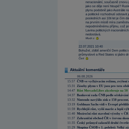
neracionální, současně znovu 
jako se děje není hloupé? Rusk
plynu podobně jako Austrálie na
a politické rozhodnutí odstavit
posledních asi 10ti let je čím 
na prvním místě míra zaměstn
nepodmíněnému příjmu, což ješ
Lavina politických iracionálníc
nedostává.
Mudr.c
22.07.2021 10:40
Bohužel, zblblí američtí Dem politic
průmyslové a Red States si jádro dr
Čert
Aktuální komentáře
06.08.2026
15:57
ČNB ve vyčkávacím režimu, zvýšení s
15:31
Zásoby plynu v EU jsou pro toto obdo
14:47
Růst MercadoLibre akceleruje na 50 %
14:37
Bankovní rada ČNB podle očekávání 
13:32
Nintendo navýšilo zisk o 150 procen
13:19
Goldman Sachs vidí v Evropě přehlíže
11:59
Rychlejší růst, vyšší marže a lepší v
11:40
Meziroční růst stavební výroby v ČR
11:37
Zahraniční obchod ČR v červnu skonč
11:35
Český průmysl zakončil druhé čtvrtlet
11:29
Skupina ČSOB v 1. pololetí: Velký zá