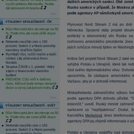
dalších amerických sankcí. Obě země 
využít poklesu Microsoftu. Nvidia
Rusko sankce v případě, že Moskva ply
dál tahounem AI boomu
podle agentury AP náměstkyně americké
více...
VÝSLEDKY SPOLEČNOSTÍ - ČR
Plynovod Nord Stream 2 má po dně 
Růst MercadoLibre akceleruje na 50
Německa. Spojené státy projekt dlouho
%. Podle trhu ale roste příliš draze
politický a ekonomický vliv Ruska n
rozhovoru amerického prezidenta Joea
Nintendo navýšilo zisk o 150
procent. Switch 2 a Mario pomohly
jejich schůzce minulý týden ve Washingt
navzdory dražším čipům
Rychlejší růst, vyšší marže a lepší
výhled. Lilly překonává Novo
Kritice čelí projekt Nord Stream 2 také v
Nordisk
vyhýbá Polsku a Ukrajině, které tak neb
Skupina ČSOB v 1. pololetí: Velký
část svého diplomatického vlivu. Dohod
zájem o financování vlastního
bydlení
upozornila, že zástupce amerického mi
PREVIEW: CSG míří k dalšímu
Varšavu, aby je o dohodě informoval.
růstu. Klíčové bude tempo obranné
divize a vývoj zakázkové knihy
Místopředseda zahraničního výboru ho
více...
podle agentury DPA dohodu přivítal. 
dokončit," uvedl. Ruský ministr zahran
VÝSLEDKY SPOLEČNOSTÍ - SVĚT
sankcemi za "nepřijatelnou". Dodal, ž
Růst MercadoLibre akceleruje na 50
Kancléřka
Merkelová
dnes telefonovala
%. Podle trhu ale roste příliš draze
agentury DPA jej zřejmě informovala o u
Nintendo navýšilo zisk o 150
procent. Switch 2 a Mario pomohly
Polsko a Ukrajina vyjádřily nad dohodo
navzdory dražším čipům