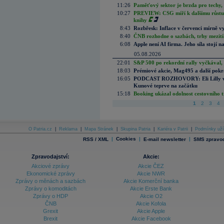
11:26
Paměťový sektor je brzda pro techy,
10:27
PREVIEW: CSG míří k dalšímu růstu.
knihy
8:43
Rozbřesk: Inflace v červenci mírně v
8:40
ČNB rozhodne o sazbách, trhy mezitím
6:08
Apple není AI firma. Jeho síla stojí n
05.08.2026
22:01
S&P 500 po rekordní rally vyčkával,
18:03
Prémiové akcie, Mag495 a další pokr
16:05
PODCAST ROZHOVORY: Eli Lilly vs. 
Kunové teprve na začátku
15:18
Booking ukázal odolnost cestovního trh
1
2
3
4
O Patria.cz
|
Reklama
|
Mapa Stránek
|
Skupina Patria
|
Kariéra v Patrii
|
Podmínky uží
|
Cookies
|
|
RSS / XML
E-mail newsletter
SMS zpravod
Zpravodajství:
Akcie:
Akciové zprávy
Akcie ČEZ
Ekonomické zprávy
Akcie NWR
Zprávy o měnách a sazbách
Akcie Komerční banka
Zprávy o komoditách
Akcie Erste Bank
Zprávy o HDP
Akcie O2
ČNB
Akcie Kofola
Grexit
Akcie Apple
Brexit
Akcie Facebook