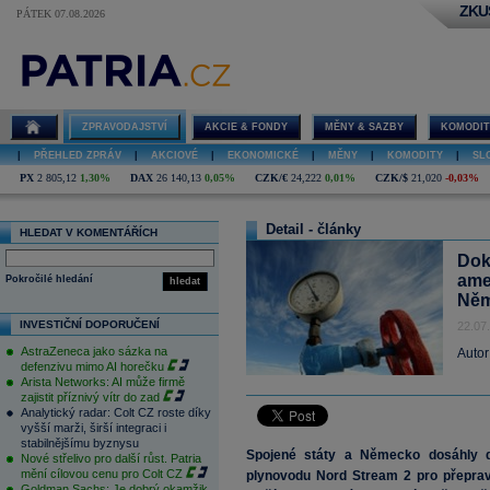
ZKU
PÁTEK 07.08.2026
ZPRAVODAJSTVÍ
AKCIE & FONDY
MĚNY & SAZBY
KOMODIT
|
PŘEHLED ZPRÁV
|
AKCIOVÉ
|
EKONOMICKÉ
|
MĚNY
|
KOMODITY
|
SL
PX
2 805,12
1,30%
DAX
26 140,13
0,05%
CZK/€
24,222
0,01%
CZK/$
21,020
-0,03%
Detail - články
HLEDAT V KOMENTÁŘÍCH
Dok
ame
Pokročilé hledání
hledat
Něm
INVESTIČNÍ DOPORUČENÍ
22.07
AstraZeneca jako sázka na
Autor
defenzivu mimo AI horečku
Arista Networks: AI může firmě
zajistit příznivý vítr do zad
Analytický radar: Colt CZ roste díky
vyšší marži, širší integraci i
stabilnějšímu byznysu
Spojené státy a Německo dosáhly d
Nové střelivo pro další růst. Patria
mění cílovou cenu pro Colt CZ
plynovodu Nord Stream 2 pro přeprav
Goldman Sachs: Je dobrý okamžik