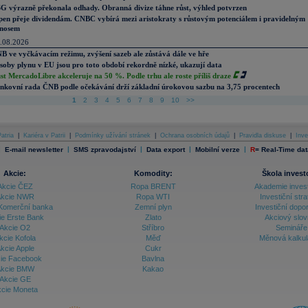
G výrazně překonala odhady. Obranná divize táhne růst, výhled potvrzen
pen přeje dividendám. CNBC vybírá mezi aristokraty s růstovým potenciálem i pravidelným
nosem
.08.2026
B ve vyčkávacím režimu, zvýšení sazeb ale zůstává dále ve hře
soby plynu v EU jsou pro toto období rekordně nízké, ukazují data
st MercadoLibre akceleruje na 50 %. Podle trhu ale roste příliš draze
nkovní rada ČNB podle očekávání drží základní úrokovou sazbu na 3,75 procentech
1
2
3
4
5
6
7
8
9
10
>>
atria
|
Kariéra v Patrii
|
Podmínky užívání stránek
|
Ochrana osobních údajů
|
Pravidla diskuse
|
Inve
|
|
|
|
|
E-mail newsletter
SMS zpravodajství
Data export
Mobilní verze
R
=
Real-Time dat
Akcie:
Komodity:
Škola invest
Akcie ČEZ
Ropa BRENT
Akademie inves
kcie NWR
Ropa WTI
Investiční stra
Komerční banka
Zemní plyn
Investiční dopo
ie Erste Bank
Zlato
Akciový slov
Akcie O2
Stříbro
Semináře
kcie Kofola
Měď
Měnová kalku
kcie Apple
Cukr
ie Facebook
Bavlna
kcie BMW
Kakao
Akcie GE
cie Moneta