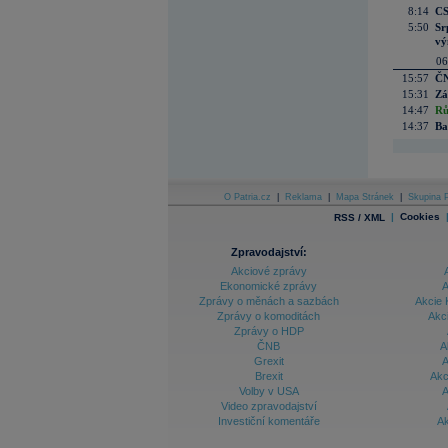
8:14
CS
5:50
Sr
vý
06
15:57
ČN
15:31
Zá
14:47
Rů
14:37
Ba
O Patria.cz
|
Reklama
|
Mapa Stránek
|
Skupina P
|
Cookies
RSS / XML
Zpravodajství:
Akciové zprávy
Ekonomické zprávy
A
Zprávy o měnách a sazbách
Akcie 
Zprávy o komoditách
Akc
Zprávy o HDP
ČNB
A
Grexit
A
Brexit
Akc
Volby v USA
A
Video zpravodajství
Investiční komentáře
Ak