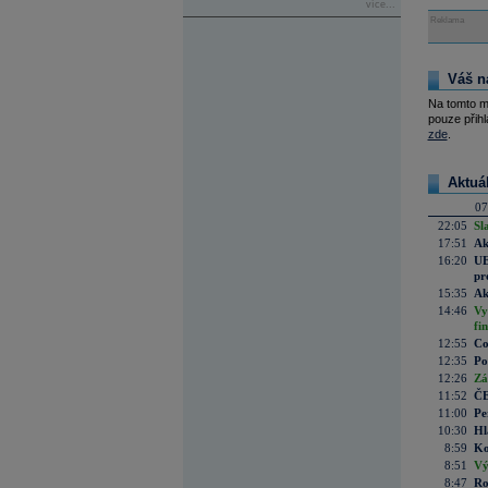
více...
Reklama
Váš n
Na tomto m
pouze přihl
zde
.
Aktuá
07
22:05
Sl
17:51
Ak
16:20
UE
pr
15:35
Ak
14:46
Vy
fi
12:55
Co
12:35
Po
12:26
Zá
11:52
ČE
11:00
Pe
10:30
Hl
8:59
Ko
8:51
Vý
8:47
Ro