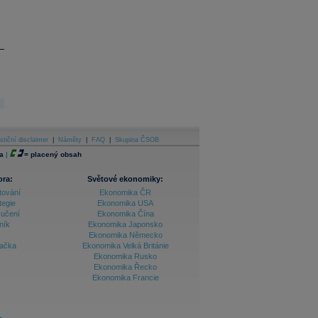
stiční disclaimer
|
Náměty
|
FAQ
|
Skupina ČSOB
a
|
=
placený obsah
ora:
Světové ekonomiky:
tování
Ekonomika ČR
tegie
Ekonomika USA
ručení
Ekonomika Čína
ník
Ekonomika Japonsko
Ekonomika Německo
lačka
Ekonomika Velká Británie
Ekonomika Rusko
Ekonomika Řecko
Ekonomika Francie