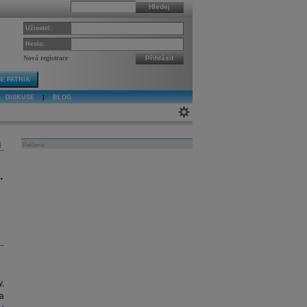
Hledej
Uživatel:
Heslo:
Nová registrace
Přihlásit
E PATRIA
DISKUSE
|
BLOG
j
Reklama
.
,
a