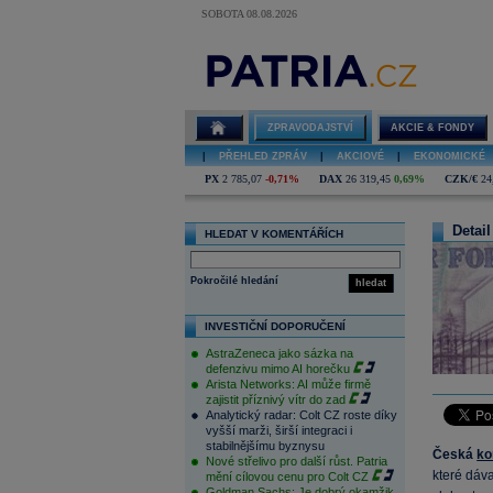
SOBOTA 08.08.2026
ZPRAVODAJSTVÍ
AKCIE & FONDY
|
PŘEHLED ZPRÁV
|
AKCIOVÉ
|
EKONOMICKÉ
PX
2 785,07
-0,71%
DAX
26 319,45
0,69%
CZK/€
24
Detail
HLEDAT V KOMENTÁŘÍCH
Pokročilé hledání
hledat
INVESTIČNÍ DOPORUČENÍ
AstraZeneca jako sázka na
defenzivu mimo AI horečku
Arista Networks: AI může firmě
zajistit příznivý vítr do zad
Analytický radar: Colt CZ roste díky
vyšší marži, širší integraci i
stabilnějšímu byznysu
Česká
ko
Nové střelivo pro další růst. Patria
které dáv
mění cílovou cenu pro Colt CZ
Goldman Sachs: Je dobrý okamžik