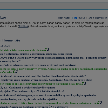
ázor
Přidat názor
Pavouk
Od nejnovějších
|
ístě můžete zahájit diskusi. Zatím nebyl zadán žádný názor. Do diskuse mohou přispívat
ášení uživatelé (
Přihlásit
). Pokud nemáte účet, na který byste se mohli přihlásit, registrujte se
lní komentáře
.08.2026
abá data z trhu práce pomohla akciím
cie v optimismu, průmysl v extrémním, dluhopisy neprotestují
FA vs. FIFA a „tajné plány vytvořené bezcharakterními lidmi, které mají pochybné přínosy
o samotný fotbal“
ce Fedu se odsouvá, americký trh práce překvapil opět negativně
sychající řeky a ničivé požáry v Evropě. Klimatická rizika dopadají na průmysl, ekonomiku 
nanční trhy
 je vlastně cílem americké centrální banky? Nasliboval toho Warsh příliš?
 raketovém růstu přichází vybírání zisků. Zaměstnanci SpaceX prodávají akcie
věr týdne je pro akcie převážně pozitivní při vyčkávání na nová data
Z, a.s.: Oznámení o výplatě úrokového výnosu
rly týdne: Zlato nahoru a SpaceX k 10 bilionům dolarů
avní akcionář Volkswagenu je ve ztrátě, automobilku vyzval k rychlým opatřením
merční banka, a.s.: Výpis z obchodního rejstříku
sledky oznámily CSG a Gen Digital, Trump uvalil nová cla. Evropa zahájí opatrně
zbřesk: Koruna po holubičím překvapení ČNB v defenzivě