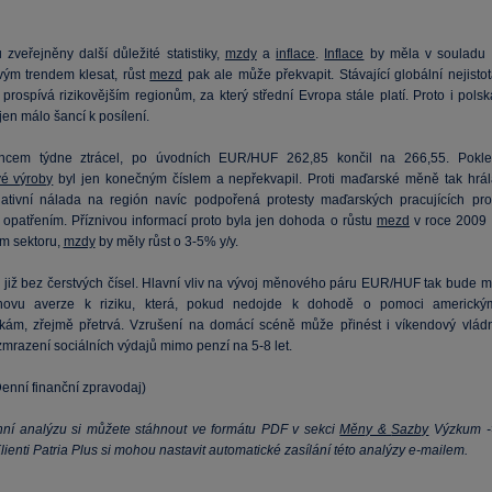
zveřejněny další důležité statistiky,
mzdy
a
inflace
.
Inflace
by měla v souladu 
vým trendem klesat, růst
mezd
pak ale může překvapit. Stávající globální nejistot
prospívá rizikovějším regionům, za který střední Evropa stále platí. Proto i pols
en málo šancí k posílení.
ncem týdne ztrácel, po úvodních EUR/HUF 262,85 končil na 266,55. Pokle
é výroby
byl jen konečným číslem a nepřekvapil. Proti maďarské měně tak hrál
ativní nálada na región navíc podpořená protesty maďarských pracujících prot
opatřením. Příznivou informací proto byla jen dohoda o růstu
mezd
v roce 2009 
m sektoru,
mzdy
by měly růst o 3-5% y/y.
 již bez čerstvých čísel. Hlavní vliv na vývoj měnového páru EUR/HUF tak bude mí
novu averze k riziku, která, pokud nedojde k dohodě o pomoci americký
kám, zřejmě přetrvá. Vzrušení na domácí scéně může přinést i víkendový vládn
mrazení sociálních výdajů mimo penzí na 5-8 let.
enní finanční zpravodaj)
ní analýzu si můžete stáhnout ve formátu PDF v sekci
Měny &
Sazby
Výzkum -
Klienti Patria Plus si mohou nastavit automatické zasílání této analýzy e-mailem.