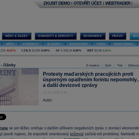
ZKUSIT DEMO
OTEVŘÍT ÚČET
WEBTRADER
|
|
|
MĚNY & SAZBY
KOMODITY & DERIVÁTY
EKONOMIKA
PRÁVO
MOJ
|
MĚNY
|
KOMODITY
|
SLOUPKY
|
ROZHOVORY
|
VIDEO
|
MONITORING
|
,224
-0,02%
CZK/$
20,959
0,00%
AU
4 339,26
0,00%
BRT
83,08
4,61%
 - články
E-mailem
Zpět
Tisk
Diskutu
|
|
|
Protesty maďarských pracujících proti
úsporným opatřením forintu nepomohly..
a další devizové zprávy
15.12.2008 9:48
Autor:
runa
se jen těžko smiřuje s dalším přílivem negativních zpráv z domácí ekonomiky
ají jasně najevo, že exportně orientovaný
průmysl
začíná mít problémy. Nehledě n