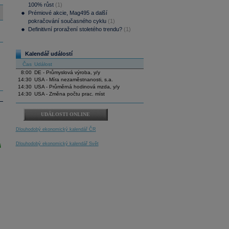
100% růst
(1)
Prémiové akcie, Mag495 a další
pokračování současného cyklu
(1)
Definitivní proražení stoletého trendu?
(1)
Kalendář událostí
Čas
Událost
8:00
DE - Průmyslová výroba, y/y
14:30
USA - Míra nezaměstnanosti, s.a.
14:30
USA - Průměrná hodinová mzda, y/y
14:30
USA - Změna počtu prac. míst
UDÁLOSTI ONLINE
Dlouhodobý ekonomický kalendář ČR
Dlouhodobý ekonomický kalendář Svět
i