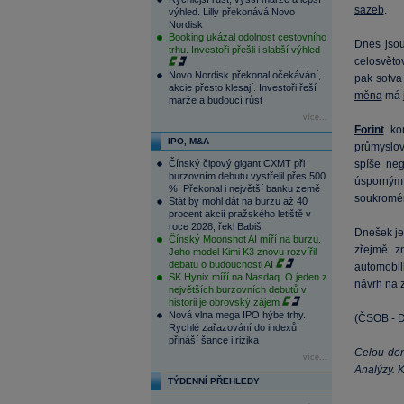
sazeb
.
výhled. Lilly překonává Novo
Nordisk
Booking ukázal odolnost cestovního
Dnes jsou 
trhu. Investoři přešli i slabší výhled
celosvěto
Novo Nordisk překonal očekávání,
pak sotva 
akcie přesto klesají. Investoři řeší
měna
má j
marže a budoucí růst
více...
Forint
ko
IPO, M&A
průmyslov
Čínský čipový gigant CXMT při
spíše neg
burzovním debutu vystřelil přes 500
úsporným 
%. Překonal i největší banku země
soukromé
Stát by mohl dát na burzu až 40
procent akcií pražského letiště v
roce 2028, řekl Babiš
Dnešek je
Čínský Moonshot AI míří na burzu.
zřejmě z
Jeho model Kimi K3 znovu rozvířil
debatu o budoucnosti AI
automobil
SK Hynix míří na Nasdaq. O jeden z
návrh na z
největších burzovních debutů v
historii je obrovský zájem
Nová vlna mega IPO hýbe trhy.
(ČSOB - D
Rychlé zařazování do indexů
přináší šance i rizika
Celou den
více...
Analýzy
. 
TÝDENNÍ PŘEHLEDY