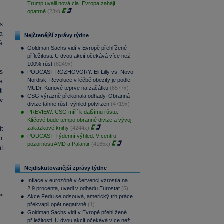
Trump uvalil nová cla. Evropa zahájí
opatrně
(23x)
s
a
Nejčtenější zprávy týdne
ká
Goldman Sachs vidí v Evropě přehlížené
příležitosti. U dvou akcií očekává více než
100% růst
(8249x)
s
PODCAST ROZHOVORY: Eli Lilly vs. Novo
Nordisk. Revoluce v léčbě obezity je podle
a
MUDr. Kunové teprve na začátku
(6577x)
i
CSG výrazně překonala odhady. Obranná
v
divize táhne růst, výhled potvrzen
(4719x)
PREVIEW: CSG míří k dalšímu růstu.
Klíčové bude tempo obranné divize a vývoj
zakázkové knihy
(4244x)
t
PODCAST Týdenní výhled: V centru
m
pozornosti AMD a Palantir
(4165x)
í
Nejdiskutovanější zprávy týdne
Inflace v eurozóně v červenci vzrostla na
2,9 procenta, uvedl v odhadu Eurostat
(5)
>
Akce Fedu se odsouvá, americký trh práce
překvapil opět negativně
(1)
Goldman Sachs vidí v Evropě přehlížené
příležitosti. U dvou akcií očekává více než