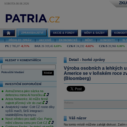
ZKU
SOBOTA 08.08.2026
ZPRAVODAJSTVÍ
AKCIE & FONDY
MĚNY & SAZBY
KOMODIT
|
PŘEHLED ZPRÁV
|
AKCIOVÉ
|
EKONOMICKÉ
|
MĚNY
|
KOMODITY
|
SL
PX
2 785,07
-0,71%
DAX
26 319,45
0,69%
CZK/€
24,232
-0,02%
CZK/$
20,966
0,00%
Detail - horké zprávy
HLEDAT V KOMENTÁŘÍCH
Výroba osobních a lehkých u
Pokročilé hledání
Americe se v loňském roce zv
hledat
(Bloomberg)
INVESTIČNÍ DOPORUČENÍ
AstraZeneca jako sázka na
defenzivu mimo AI horečku
Arista Networks: AI může firmě
zajistit příznivý vítr do zad
Reklama
Analytický radar: Colt CZ roste díky
vyšší marži, širší integraci i
stabilnějšímu byznysu
Váš názor
Nové střelivo pro další růst. Patria
mění cílovou cenu pro Colt CZ
Na tomto místě můžete zahájit diskusi. Zatím
Goldman Sachs: Je dobrý okamžik