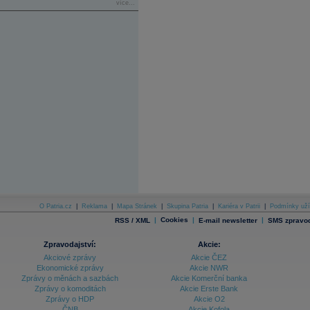
více...
O Patria.cz
|
Reklama
|
Mapa Stránek
|
Skupina Patria
|
Kariéra v Patrii
|
Podmínky uží
|
Cookies
|
|
RSS / XML
E-mail newsletter
SMS zpravod
Zpravodajství:
Akcie:
Akciové zprávy
Akcie ČEZ
Ekonomické zprávy
Akcie NWR
Zprávy o měnách a sazbách
Akcie Komerční banka
Zprávy o komoditách
Akcie Erste Bank
Zprávy o HDP
Akcie O2
ČNB
Akcie Kofola