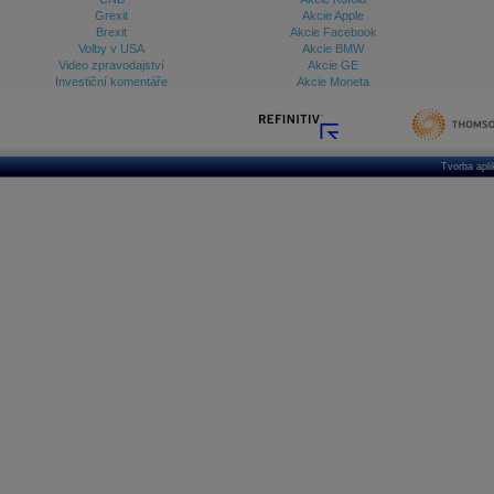
Grexit
Akcie Apple
Brexit
Akcie Facebook
Volby v USA
Akcie BMW
Video zpravodajství
Akcie GE
Investiční komentáře
Akcie Moneta
Tvorba apl