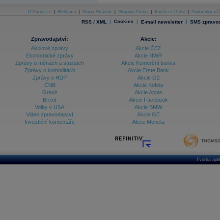
O Patria.cz
|
Reklama
|
Mapa Stránek
|
Skupina Patria
|
Kariéra v Patrii
|
Podmínky uží
|
Cookies
|
|
RSS / XML
E-mail newsletter
SMS zpravod
Zpravodajství:
Akcie:
Akciové zprávy
Akcie ČEZ
Ekonomické zprávy
Akcie NWR
Zprávy o měnách a sazbách
Akcie Komerční banka
Zprávy o komoditách
Akcie Erste Bank
Zprávy o HDP
Akcie O2
ČNB
Akcie Kofola
Grexit
Akcie Apple
Brexit
Akcie Facebook
Volby v USA
Akcie BMW
Video zpravodajství
Akcie GE
Investiční komentáře
Akcie Moneta
Tvorba apl