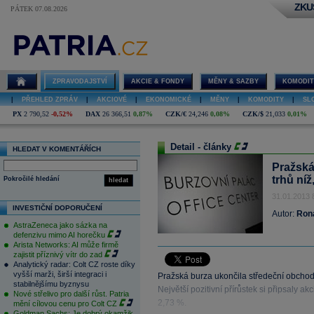
ZKU
PÁTEK 07.08.2026
ZPRAVODAJSTVÍ
AKCIE & FONDY
MĚNY & SAZBY
KOMODIT
|
PŘEHLED ZPRÁV
|
AKCIOVÉ
|
EKONOMICKÉ
|
MĚNY
|
KOMODITY
|
SL
PX
2 790,52
-0,52%
DAX
26 366,51
0,87%
CZK/€
24,246
0,08%
CZK/$
21,033
0,01%
Detail - články
HLEDAT V KOMENTÁŘÍCH
Pražská
trhů ní
Pokročilé hledání
hledat
31.01.2013 
INVESTIČNÍ DOPORUČENÍ
Autor:
Ron
AstraZeneca jako sázka na
defenzivu mimo AI horečku
Arista Networks: AI může firmě
zajistit příznivý vítr do zad
Analytický radar: Colt CZ roste díky
vyšší marži, širší integraci i
Pražská burza ukončila středeční obcho
stabilnějšímu byznysu
Největší pozitivní přírůstek si připsaly a
Nové střelivo pro další růst. Patria
2,73 %.
mění cílovou cenu pro Colt CZ
Goldman Sachs: Je dobrý okamžik