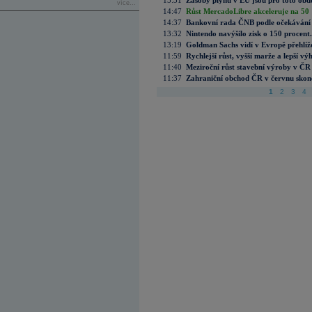
15:31
Zásoby plynu v EU jsou pro toto obdo
více...
14:47
Růst MercadoLibre akceleruje na 50 %
14:37
Bankovní rada ČNB podle očekávání 
13:32
Nintendo navýšilo zisk o 150 procen
13:19
Goldman Sachs vidí v Evropě přehlíže
11:59
Rychlejší růst, vyšší marže a lepší v
11:40
Meziroční růst stavební výroby v ČR
11:37
Zahraniční obchod ČR v červnu skonč
1
2
3
4