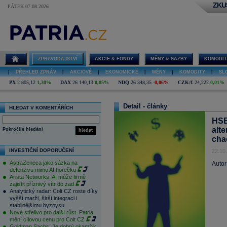
ZKU
PÁTEK 07.08.2026
ZPRAVODAJSTVÍ
AKCIE & FONDY
MĚNY & SAZBY
KOMODIT
|
PŘEHLED ZPRÁV
|
AKCIOVÉ
|
EKONOMICKÉ
|
MĚNY
|
KOMODITY
|
SL
PX
2 805,12
1,30%
DAX
26 140,13
0,05%
NDQ
26 348,35
-0,06%
CZK/€
24,222
0,01%
Detail - články
HLEDAT V KOMENTÁŘÍCH
HSB
alt
Pokročilé hledání
hledat
cha
INVESTIČNÍ DOPORUČENÍ
22.10
AstraZeneca jako sázka na
Autor
defenzivu mimo AI horečku
Arista Networks: AI může firmě
zajistit příznivý vítr do zad
Analytický radar: Colt CZ roste díky
vyšší marži, širší integraci i
stabilnějšímu byznysu
Nové střelivo pro další růst. Patria
mění cílovou cenu pro Colt CZ
Goldman Sachs: Je dobrý okamžik