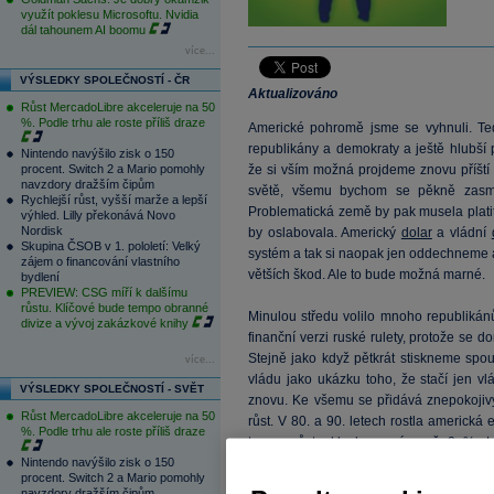
využít poklesu Microsoftu. Nvidia
dál tahounem AI boomu
více...
VÝSLEDKY SPOLEČNOSTÍ - ČR
Aktualizováno
Růst MercadoLibre akceleruje na 50
%. Podle trhu ale roste příliš draze
Americké pohromě jsme se vyhnuli. Te
republikány a demokraty a ještě hlubší
Nintendo navýšilo zisk o 150
procent. Switch 2 a Mario pomohly
že si vším možná projdeme znovu příští 
navzdory dražším čipům
světě, všemu bychom se pěkně zasmá
Rychlejší růst, vyšší marže a lepší
Problematická země by pak musela plati
výhled. Lilly překonává Novo
Nordisk
by oslabovala. Americký
dolar
a vládní
Skupina ČSOB v 1. pololetí: Velký
systém a tak si naopak jen oddechneme 
zájem o financování vlastního
větších škod. Ale to bude možná marné.
bydlení
PREVIEW: CSG míří k dalšímu
růstu. Klíčové bude tempo obranné
Minulou středu volilo mnoho republikánů 
divize a vývoj zakázkové knihy
finanční verzi ruské rulety, protože se 
Stejně jako když pětkrát stiskneme spo
více...
vládu jako ukázku toho, že stačí jen 
VÝSLEDKY SPOLEČNOSTÍ - SVĚT
znovu. Ke všemu se přidává znepokoji
Růst MercadoLibre akceleruje na 50
růst. V 80. a 90. letech rostla americk
%. Podle trhu ale roste příliš draze
tempo růstu kleslo na úroveň 2 %. Let
Nintendo navýšilo zisk o 150
dlouhodobý výhled povzbudivý není. Poku
procent. Switch 2 a Mario pomohly
bude v následujících letech stále složit
navzdory dražším čipům