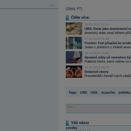
více...
(Zdroj: FT)
Čtěte více:
28.06.2011 11:19
UBS: Dolar jako dominantní re
Americký dolar ztratí během příšt
17.10.2013 21:40
Fischer: Fed přispívá ke vznik
Jeden z předních z činitelů amer
18.10.2013 15:06
Spojené státy už nemohou být
Politické křeče, které vidíme ve
21.10.2013 18:53
Dolarové okovy
Pravidelnější čtenáři mých zdejší
Tagy:
USD
,
USA
,
rozpočet
,
politika
,
Reklama
Váš názor
zmrdky