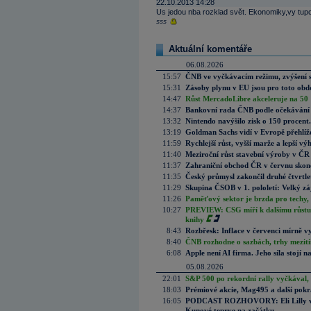
22.10.2013 14:28
Us jedou nba rozklad svět. Ekonomiky,vy tupci
sss
Aktuální komentáře
06.08.2026
15:57
ČNB ve vyčkávacím režimu, zvýšení s
15:31
Zásoby plynu v EU jsou pro toto obdo
14:47
Růst MercadoLibre akceleruje na 50 %
14:37
Bankovní rada ČNB podle očekávání 
13:32
Nintendo navýšilo zisk o 150 procen
13:19
Goldman Sachs vidí v Evropě přehlíže
11:59
Rychlejší růst, vyšší marže a lepší v
11:40
Meziroční růst stavební výroby v ČR
11:37
Zahraniční obchod ČR v červnu skonč
11:35
Český průmysl zakončil druhé čtvrtlet
11:29
Skupina ČSOB v 1. pololetí: Velký zá
11:26
Paměťový sektor je brzda pro techy,
10:27
PREVIEW: CSG míří k dalšímu růstu.
knihy
8:43
Rozbřesk: Inflace v červenci mírně v
8:40
ČNB rozhodne o sazbách, trhy mezitím
6:08
Apple není AI firma. Jeho síla stojí n
05.08.2026
22:01
S&P 500 po rekordní rally vyčkával,
18:03
Prémiové akcie, Mag495 a další pokr
16:05
PODCAST ROZHOVORY: Eli Lilly vs. 
Kunové teprve na začátku