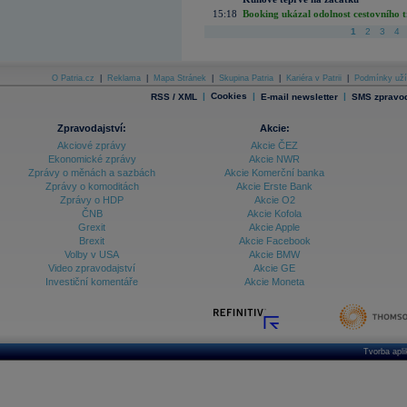
15:18
Booking ukázal odolnost cestovního trh
1
2
3
4
O Patria.cz
|
Reklama
|
Mapa Stránek
|
Skupina Patria
|
Kariéra v Patrii
|
Podmínky uží
|
Cookies
|
|
RSS / XML
E-mail newsletter
SMS zpravod
Zpravodajství:
Akcie:
Akciové zprávy
Akcie ČEZ
Ekonomické zprávy
Akcie NWR
Zprávy o měnách a sazbách
Akcie Komerční banka
Zprávy o komoditách
Akcie Erste Bank
Zprávy o HDP
Akcie O2
ČNB
Akcie Kofola
Grexit
Akcie Apple
Brexit
Akcie Facebook
Volby v USA
Akcie BMW
Video zpravodajství
Akcie GE
Investiční komentáře
Akcie Moneta
Tvorba apl