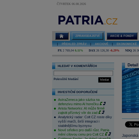
ČTVRTEK 06.08.2026
ZPRAVODAJSTVÍ
AKCIE & FONDY
|
PŘEHLED ZPRÁV
|
AKCIOVÉ
|
EKONOMICKÉ
PX
2 769,04
0,11%
DAX
26 126,30
-0,29%
NDQ
26 3
Detail
HLEDAT V KOMENTÁŘÍCH
Pokročilé hledání
hledat
INVESTIČNÍ DOPORUČENÍ
AstraZeneca jako sázka na
defenzivu mimo AI horečku
Arista Networks: AI může firmě
zajistit příznivý vítr do zad
Analytický radar: Colt CZ roste díky
vyšší marži, širší integraci i
stabilnějšímu byznysu
Nové střelivo pro další růst. Patria
mění cílovou cenu pro Colt CZ
Japonská 
Goldman Sachs: Je dobrý okamžik