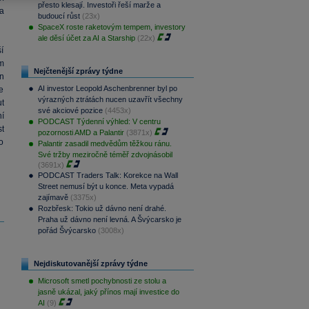
přesto klesají. Investoři řeší marže a
a
budoucí růst
(23x)
SpaceX roste raketovým tempem, investory
ale děsí účet za AI a Starship
(22x)
ší
m
Nejčtenější zprávy týdne
n
AI investor Leopold Aschenbrenner byl po
e
výrazných ztrátách nucen uzavřít všechny
t
své akciové pozice
(4453x)
í
PODCAST Týdenní výhled: V centru
t
pozornosti AMD a Palantir
(3871x)
o
Palantir zasadil medvědům těžkou ránu.
Své tržby meziročně téměř zdvojnásobil
(3691x)
PODCAST Traders Talk: Korekce na Wall
Street nemusí být u konce. Meta vypadá
zajímavě
(3375x)
Rozbřesk: Tokio už dávno není drahé.
Praha už dávno není levná. A Švýcarsko je
pořád Švýcarsko
(3008x)
Nejdiskutovanější zprávy týdne
Microsoft smetl pochybnosti ze stolu a
jasně ukázal, jaký přínos mají investice do
AI
(9)