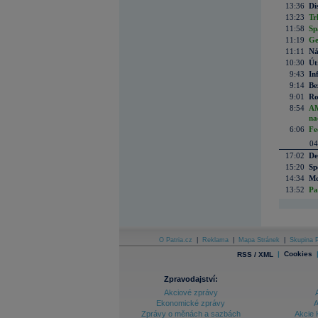
13:36
Di
13:23
Tr
11:58
Sp
11:19
Ge
11:11
Ná
10:30
Út
9:43
In
9:14
Be
9:01
Ro
8:54
AM
na
6:06
Fe
04
17:02
De
15:20
Sp
14:34
Mc
13:52
Pa
O Patria.cz
|
Reklama
|
Mapa Stránek
|
Skupina P
|
Cookies
RSS / XML
Zpravodajství:
Akciové zprávy
Ekonomické zprávy
A
Zprávy o měnách a sazbách
Akcie 