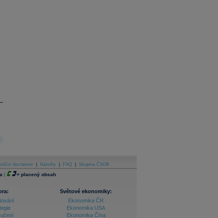
stiční disclaimer
|
Náměty
|
FAQ
|
Skupina ČSOB
a
|
=
placený obsah
ora:
Světové ekonomiky:
tování
Ekonomika ČR
tegie
Ekonomika USA
ručení
Ekonomika Čína