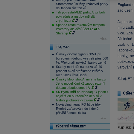
Streamovací služby i zábavní parky
England d
dál táhnou růst zisků
zadlužení 
Trh potrestal AMD příliš. AI příběh
pokračuje a růst by měl dál
zrychlovat
Japonsko s
SpaceX roste raketovým tempem,
míru zadl
investory ale děsí účet za AI a
více. Zdá
Starship
částečně.
více...
však o t
IPO, M&A
japonskou
Čínský čipový gigant CXMT při
banky, ne
burzovním debutu vystřelil přes 500
poškozov
%. Překonal i největší banku země
Stát by mohl dát na burzu až 40
varování s
procent akcií pražského letiště v
roce 2028, řekl Babiš
Zdroj: FT
Čínský Moonshot AI míří na burzu.
Jeho model Kimi K3 znovu rozvířil
debatu o budoucnosti AI
SK Hynix míří na Nasdaq. O jeden z
Čtěte 
největších burzovních debutů v
historii je obrovský zájem
Nová vlna mega IPO hýbe trhy.
Rychlé zařazování do indexů
přináší šance i rizika
více...
TÝDENNÍ PŘEHLEDY
EURUSD: Mě