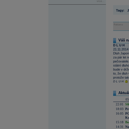
více...
Tagy:
J
Reklama
Váš n
D L U H
21.11.2014
Dluh Japons
za pár let 
pečovatele.
státní dluh
bude v drže
to, že dlu
protože ta
D L U H
Aktuá
05
22:01
S&
18:03
Pr
16:05
PO
Ku
15:18
Bo
14:31
No