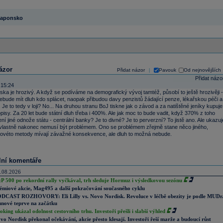
aponsko
ázor
Přidat názor
Pavouk
Od nejnovějších
|
Přidat názo
 15:24
ka je hrozivý. A když se podíváme na demografický vývoj tamtéž, působí to ještě hrozivěji -
nebude mít dluh kdo splácet, naopak přibudou davy penzistů žádající penze, lékařskou péči a
 Je to tedy v loji? No... Na druhou stranu BoJ tiskne jak o závod a za natištěné jeníky kupuje
opisy. Za 20 let bude státní dluh třeba i 400%. Ale jak moc to bude vadit, když 370% z toho
ní jiné odnože státu - centrální banky? Je to divné? Je to perverzní? To jistě ano. Ale ukazuj
h vlastně nakonec nemusí být problémem. Ono se problémem zřejmě stane něco jiného,
kovéto metody mívají závažné konsekvence, ale dluh to možná nebude.
lní komentáře
.08.2026
P 500 po rekordní rally vyčkával, trh sleduje Hormuz i výsledkovou sezónu
émiové akcie, Mag495 a další pokračování současného cyklu
DCAST ROZHOVORY: Eli Lilly vs. Novo Nordisk. Revoluce v léčbě obezity je podle MUDr
nové teprve na začátku
oking ukázal odolnost cestovního trhu. Investoři přešli i slabší výhled
vo Nordisk překonal očekávání, akcie přesto klesají. Investoři řeší marže a budoucí růst