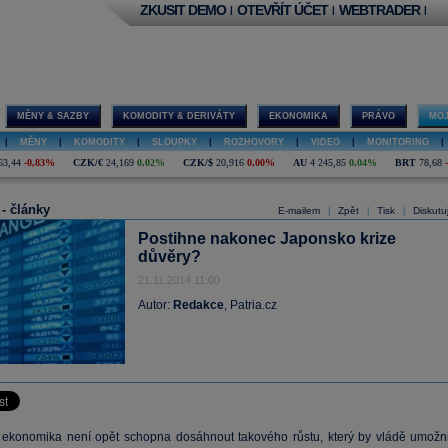
ZKUSIT DEMO
OTEVŘÍT ÚČET
WEBTRADER
|
|
|
MĚNY & SAZBY
KOMODITY & DERIVÁTY
EKONOMIKA
PRÁVO
MOJ
|
MĚNY
|
KOMODITY
|
SLOUPKY
|
ROZHOVORY
|
VIDEO
|
MONITORING
|
63,44
-0,83%
CZK/€
24,169
0,02%
CZK/$
20,916
0,00%
AU
4 245,85
0,04%
BRT
78,68
 - články
E-mailem
Zpět
Tisk
Diskutu
|
|
|
Postihne nakonec Japonsko krize
důvěry?
21.11.2014 11:00
Autor:
Redakce
, Patria.cz
ekonomika není opět schopna dosáhnout takového růstu, který by vládě umožni