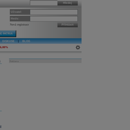
Hledej
Uživatel:
Heslo:
Nová registrace
Přihlásit
E PATRIA
DISKUSE
|
BLOG
-6,00%
j
Reklama
l