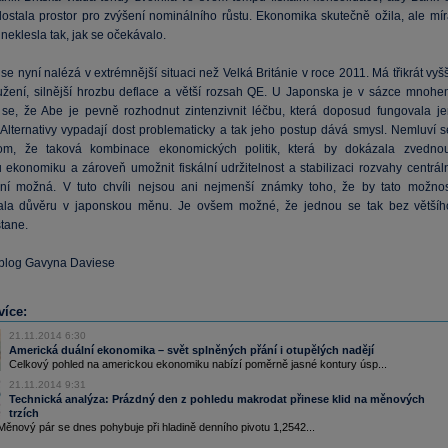
ostala prostor pro zvýšení nominálního růstu. Ekonomika skutečně ožila, ale mír
neklesla tak, jak se očekávalo.
e nyní nalézá v extrémnější situaci než Velká Británie v roce 2011. Má třikrát vyš
užení, silnější hrozbu deflace a větší rozsah QE. U Japonska je v sázce mnohe
 se, že Abe je pevně rozhodnut zintenzivnit léčbu, která doposud fungovala je
 Alternativy vypadají dost problematicky a tak jeho postup dává smysl. Nemluví s
om, že taková kombinace ekonomických politik, která by dokázala zvednou
 ekonomiku a zároveň umožnit fiskální udržitelnost a stabilizaci rozvahy centráln
ní možná. V tuto chvíli nejsou ani nejmenší známky toho, že by tato možnos
ala důvěru v japonskou měnu. Je ovšem možné, že jednou se tak bez většíh
tane.
, blog Gavyna Daviese
více:
21.11.2014 6:30
Americká duální ekonomika – svět splněných přání i otupělých nadějí
Celkový pohled na americkou ekonomiku nabízí poměrně jasné kontury úsp...
21.11.2014 9:31
Technická analýza: Prázdný den z pohledu makrodat přinese klid na měnových
trzích
nový pár se dnes pohybuje při hladině denního pivotu 1,2542...