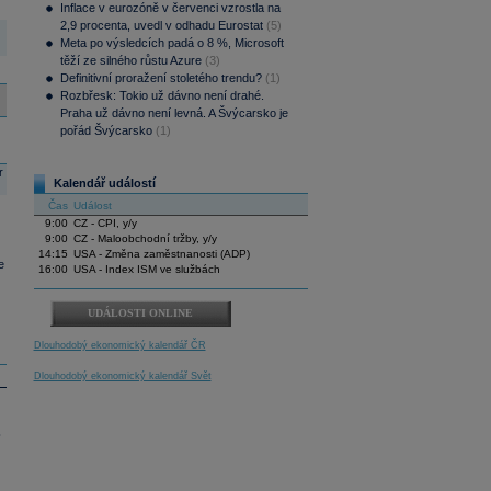
Inflace v eurozóně v červenci vzrostla na
2,9 procenta, uvedl v odhadu Eurostat
(5)
Meta po výsledcích padá o 8 %, Microsoft
těží ze silného růstu Azure
(3)
Definitivní proražení stoletého trendu?
(1)
Rozbřesk: Tokio už dávno není drahé.
Praha už dávno není levná. A Švýcarsko je
pořád Švýcarsko
(1)
r
Kalendář událostí
Čas
Událost
9:00
CZ - CPI, y/y
9:00
CZ - Maloobchodní tržby, y/y
14:15
USA - Změna zaměstnanosti (ADP)
e
16:00
USA - Index ISM ve službách
UDÁLOSTI ONLINE
Dlouhodobý ekonomický kalendář ČR
Dlouhodobý ekonomický kalendář Svět
.