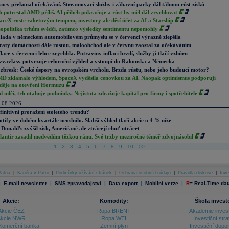
sney překonal očekávání. Streamovací služby i zábavní parky dál táhnou růst zisků
h potrestal AMD příliš. AI příběh pokračuje a růst by měl dál zrychlovat
aceX roste raketovým tempem, investory ale děsí účet za AI a Starship
opolitika trhům svědčí, zatímco výsledky sentimentu nepomohly
lada v německém automobilovém průmyslu se v červenci výrazně zlepšila
raty domácností dále rostou, maloobchod ale v červnu zaostal za očekáváním
flace v červenci lehce zrychlila. Potraviny inflaci brzdí, služby ji tlačí vzhůru
zvavlasy potvrzuje celoroční výhled a vstoupí do Rakouska a Německa
zbřesk: České úspory na evropském vrcholu. Brzda růstu, nebo jeho budoucí motor?
D zklamalo výhledem, SpaceX vyděsila cenovkou za AI. Naopak optimismus podporují
děje na otevření Hormuzu
d mlčí, trh utahuje podmínky. Nejistota zdražuje kapitál pro firmy i spotřebitele
.08.2026
finitivní proražení stoletého trendu?
otify ve duhém kvartále neoslnilo. Slabší výhled tlačí akcie o 4 % níže
Donald's zvýšil zisk, Američané ale ztrácejí chuť utrácet
lantir zasadil medvědům těžkou ránu. Své tržby meziročně téměř zdvojnásobil
1
2
3
4
5
6
7
8
9
10
>>
atria
|
Kariéra v Patrii
|
Podmínky užívání stránek
|
Ochrana osobních údajů
|
Pravidla diskuse
|
Inve
|
|
|
|
|
E-mail newsletter
SMS zpravodajství
Data export
Mobilní verze
R
=
Real-Time dat
Akcie:
Komodity:
Škola invest
Akcie ČEZ
Ropa BRENT
Akademie inves
kcie NWR
Ropa WTI
Investiční stra
Komerční banka
Zemní plyn
Investiční dopo