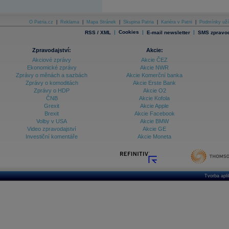
O Patria.cz
|
Reklama
|
Mapa Stránek
|
Skupina Patria
|
Kariéra v Patrii
|
Podmínky uží
|
Cookies
|
|
RSS / XML
E-mail newsletter
SMS zpravod
Zpravodajství:
Akcie:
Akciové zprávy
Akcie ČEZ
Ekonomické zprávy
Akcie NWR
Zprávy o měnách a sazbách
Akcie Komerční banka
Zprávy o komoditách
Akcie Erste Bank
Zprávy o HDP
Akcie O2
ČNB
Akcie Kofola
Grexit
Akcie Apple
Brexit
Akcie Facebook
Volby v USA
Akcie BMW
Video zpravodajství
Akcie GE
Investiční komentáře
Akcie Moneta
Tvorba apl