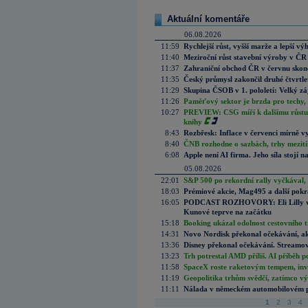
Aktuální komentáře
06.08.2026
11:59
Rychlejší růst, vyšší marže a lepší v
11:40
Meziroční růst stavební výroby v ČR
11:37
Zahraniční obchod ČR v červnu skonč
11:35
Český průmysl zakončil druhé čtvrtlet
11:29
Skupina ČSOB v 1. pololetí: Velký zá
11:26
Paměťový sektor je brzda pro techy,
10:27
PREVIEW: CSG míří k dalšímu růstu.
knihy
8:43
Rozbřesk: Inflace v červenci mírně v
8:40
ČNB rozhodne o sazbách, trhy mezitím
6:08
Apple není AI firma. Jeho síla stojí n
05.08.2026
22:01
S&P 500 po rekordní rally vyčkával,
18:03
Prémiové akcie, Mag495 a další pokr
16:05
PODCAST ROZHOVORY: Eli Lilly vs. 
Kunové teprve na začátku
15:18
Booking ukázal odolnost cestovního trh
14:31
Novo Nordisk překonal očekávání, akci
13:36
Disney překonal očekávání. Streamova
13:23
Trh potrestal AMD příliš. AI příběh p
11:58
SpaceX roste raketovým tempem, inves
11:19
Geopolitika trhům svědčí, zatímco v
11:11
Nálada v německém automobilovém prů
1
2
3
4