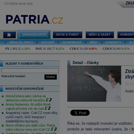
ZKU
ČTVRTEK 06.08.2026
ZPRAVODAJSTVÍ
AKCIE & FONDY
MĚNY & SAZBY
KOMODIT
|
PŘEHLED ZPRÁV
|
AKCIOVÉ
|
EKONOMICKÉ
|
MĚNY
|
KOMODITY
|
SL
PX
2 803,35
1,24%
DAX
26 180,77
0,21%
CZK/€
24,169
0,00%
CZK/$
20,945
0,11%
Detail - články
HLEDAT V KOMENTÁŘÍCH
Ztr
zby
Pokročilé hledání
hledat
03.12
INVESTIČNÍ DOPORUČENÍ
Autor
AstraZeneca jako sázka na
defenzivu mimo AI horečku
Arista Networks: AI může firmě
zajistit příznivý vítr do zad
Analytický radar: Colt CZ roste díky
vyšší marži, širší integraci i
stabilnějšímu byznysu
Říká se, že nejlepší investicí je vzdělání
Nové střelivo pro další růst. Patria
protože je také relevantní úvaha, že i f
mění cílovou cenu pro Colt CZ
Goldman Sachs: Je dobrý okamžik