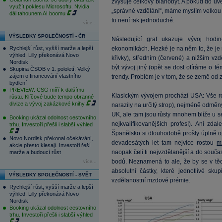
zvyšuje celkový blahobyt. A pokud do u
využít poklesu Microsoftu. Nvidia
„správné vzdělání“, máme myslím velkou 
dál tahounem AI boomu
to není tak jednoduché.
více...
VÝSLEDKY SPOLEČNOSTÍ - ČR
Následující graf ukazuje vývoj hod
Rychlejší růst, vyšší marže a lepší
ekonomikách. Hezké je na něm to, že je
výhled. Lilly překonává Novo
křivky), středním (červené) a nižším vz
Nordisk
být vývoj jiný (opět se dost otíráme o té
Skupina ČSOB v 1. pololetí: Velký
zájem o financování vlastního
trendy. Problém je v tom, že se země od z
bydlení
PREVIEW: CSG míří k dalšímu
Klasickým vývojem prochází USA: Vše ro
růstu. Klíčové bude tempo obranné
divize a vývoj zakázkové knihy
narazily na určitý strop), nejméně odměny
UK, ale tam jsou růsty mnohem blíže u se
Booking ukázal odolnost cestovního
nejkvalifikovanějších profesí). Ani zd
trhu. Investoři přešli i slabší výhled
Španělsko si dlouhodobě prošly úplně o
Novo Nordisk překonal očekávání,
devadesátých let tam nejvíce rostou
m
akcie přesto klesají. Investoři řeší
naopak čelí ti nejvzdělanější a do souč
marže a budoucí růst
bodů. Neznamená to ale, že by se v těc
více...
absolutní částky, které jednotlivé sku
VÝSLEDKY SPOLEČNOSTÍ - SVĚT
vzdělanostní mzdové prémie.
Rychlejší růst, vyšší marže a lepší
výhled. Lilly překonává Novo
Nordisk
Booking ukázal odolnost cestovního
trhu. Investoři přešli i slabší výhled