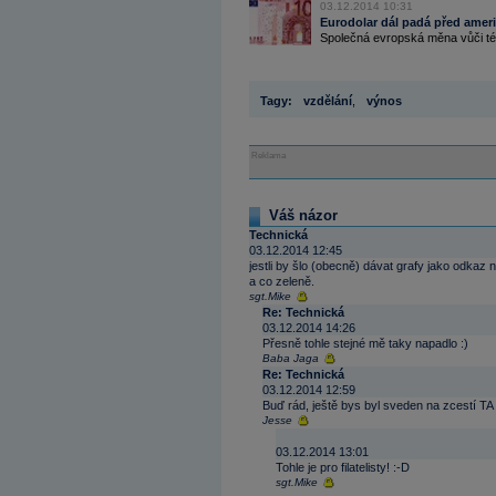
03.12.2014 10:31
Eurodolar dál padá před ameri
Společná evropská měna vůči té a
Tagy:
vzdělání
,
výnos
Reklama
Váš názor
Technická
03.12.2014 12:45
jestli by šlo (obecně) dávat grafy jako odka
a co zeleně.
sgt.Mike
Re: Technická
03.12.2014 14:26
Přesně tohle stejné mě taky napadlo :)
Baba Jaga
Re: Technická
03.12.2014 12:59
Buď rád, ještě bys byl sveden na zcestí TA 
Jesse
03.12.2014 13:01
Tohle je pro filatelisty! :-D
sgt.Mike