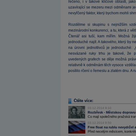
řečeno, i v takové klíčové oblasti, ja
uzavírající se mezeru mezi odměnami je
nevyřčený faktor, který bychom mohli shr
Rozdělme si skupinu s nejnižším vzdě
mezinárodní konkurenci, a tu, která z větš
Čtenář asi tuší, kam mířím. Možná žij
jednoduché najít. A takového, který by
na úrovni jednotlivců je jednoduché: 
nesvázané ruky trhu je takové, že 
uvedených grafech se děje možná právě 
relativně k odměnám těch vysoce vzdělaný
posílilo rčení o řemeslu a zlatém dnu. A ná
Čtěte více:
03.12.2014 9:10
Rozbřesk - Městskou dopravu a
Co mají společného pražská tram
03.12.2014 9:50
Free float na rublu nevydržel 
Před necelým měsícem, konkrétně