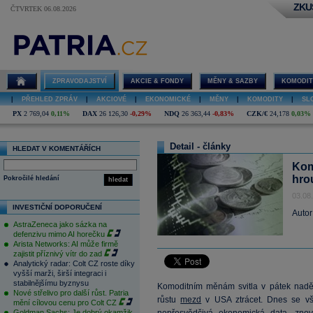
ZKU
ČTVRTEK 06.08.2026
ZPRAVODAJSTVÍ
AKCIE & FONDY
MĚNY & SAZBY
KOMODIT
|
PŘEHLED ZPRÁV
|
AKCIOVÉ
|
EKONOMICKÉ
|
MĚNY
|
KOMODITY
|
SL
PX
2 769,04
0,11%
DAX
26 126,30
-0,29%
NDQ
26 363,44
-0,83%
CZK/€
24,178
0,03%
Detail - články
HLEDAT V KOMENTÁŘÍCH
Kom
hrou
Pokročilé hledání
hledat
03.08
INVESTIČNÍ DOPORUČENÍ
Autor
AstraZeneca jako sázka na
defenzivu mimo AI horečku
Arista Networks: AI může firmě
zajistit příznivý vítr do zad
Analytický radar: Colt CZ roste díky
vyšší marži, širší integraci i
stabilnějšímu byznysu
Komoditním měnám svitla v pátek nadě
Nové střelivo pro další růst. Patria
růstu
mezd
v USA ztrácet. Dnes se vša
mění cílovou cenu pro Colt CZ
Goldman Sachs: Je dobrý okamžik