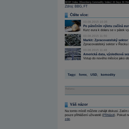
Zdroj: BBG, FT
Čtěte více:
03.08.2015 10:35
Po pátečním výletu začíná eu
Kurz eura k dolaru se v pátek vy
03.08.2015 11:50
Markit: Zpracovatelský sektor 
Zpracovatelský sektor v Řecku s
03.08.2015 11:48
Americká data, výsledková sez
Vstup do nového měsíce jako obvy
Tagy:
forex
,
USD
,
komodity
Reklama
Váš názor
Na tomto místě můžete zahájit diskusi. Zatím
pouze přihlášení uživatelé (
Přihlásit
). Pokud ne
zde
.