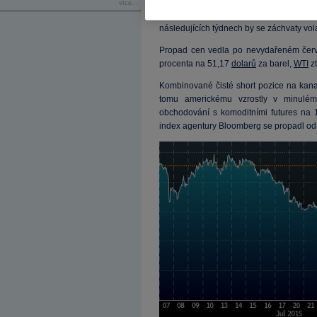
rozvíjejících se trhů nadále posiloval
více...
amerického zvyšování
úrokových
sazeb
následujících týdnech by se záchvaty vola
Propad cen vedla po nevydařeném čer
procenta na 51,17
dolarů
za barel,
WTI
zt
Kombinované čisté short pozice na kan
tomu americkému vzrostly v minulé
obchodování s komoditními futures na 
index agentury Bloomberg se propadl od 