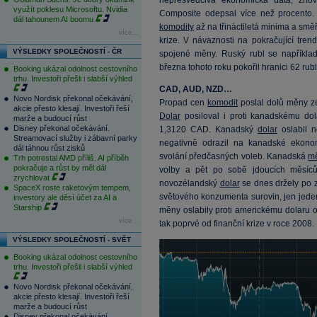
nepřesvědčivá ekonomická data, znov
využít poklesu Microsoftu. Nvidia
Composite odepsal více než procento
dál tahounem AI boomu
komodity
až na třináctiletá minima a smě
více...
krize. V návaznosti na pokračující tre
VÝSLEDKY SPOLEČNOSTÍ - ČR
spojené měny. Ruský rubl se například
března tohoto roku pokořil hranici 62 rub
Booking ukázal odolnost cestovního
trhu. Investoři přešli i slabší výhled
CAD, AUD, NZD…
Novo Nordisk překonal očekávání,
Propad cen
komodit
poslal dolů měny ze
akcie přesto klesají. Investoři řeší
Dolar
posiloval i proti kanadskému do
marže a budoucí růst
Disney překonal očekávání.
1,3120 CAD. Kanadský
dolar
oslabil n
Streamovací služby i zábavní parky
negativně odrazil na kanadské ekono
dál táhnou růst zisků
svolání předčasných voleb. Kanadská
m
Trh potrestal AMD příliš. AI příběh
pokračuje a růst by měl dál
volby a pět po sobě jdoucích měsíc
zrychlovat
novozélandský
dolar
se dnes držely po 
SpaceX roste raketovým tempem,
světového konzumenta surovin, jen jeden 
investory ale děsí účet za AI a
Starship
měny oslabily proti americkému dolaru o
více...
tak poprvé od finanční krize v roce 2008.
VÝSLEDKY SPOLEČNOSTÍ - SVĚT
Booking ukázal odolnost cestovního
trhu. Investoři přešli i slabší výhled
Novo Nordisk překonal očekávání,
akcie přesto klesají. Investoři řeší
marže a budoucí růst
Disney překonal očekávání.