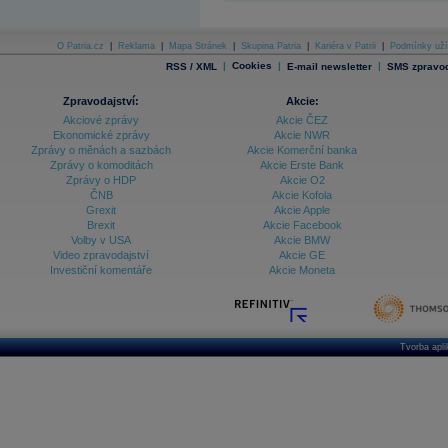
O Patria.cz
|
Reklama
|
Mapa Stránek
|
Skupina Patria
|
Kariéra v Patrii
|
Podmínky uží
|
Cookies
|
|
RSS / XML
E-mail newsletter
SMS zpravod
Zpravodajství:
Akcie:
Akciové zprávy
Akcie ČEZ
Ekonomické zprávy
Akcie NWR
Zprávy o měnách a sazbách
Akcie Komerční banka
Zprávy o komoditách
Akcie Erste Bank
Zprávy o HDP
Akcie O2
ČNB
Akcie Kofola
Grexit
Akcie Apple
Brexit
Akcie Facebook
Volby v USA
Akcie BMW
Video zpravodajství
Akcie GE
Investiční komentáře
Akcie Moneta
Tvorba apl