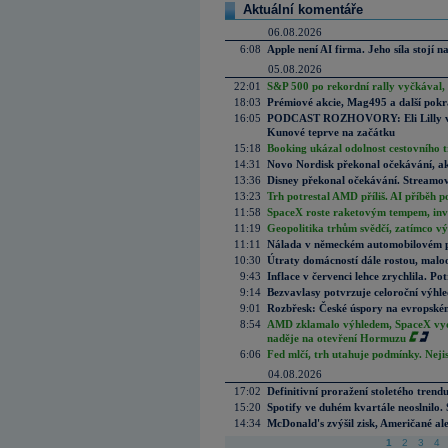
Aktuální komentáře
06.08.2026
6:08
Apple není AI firma. Jeho síla stojí n
05.08.2026
22:01
S&P 500 po rekordní rally vyčkával,
18:03
Prémiové akcie, Mag495 a další pokr
16:05
PODCAST ROZHOVORY: Eli Lilly vs. 
Kunové teprve na začátku
15:18
Booking ukázal odolnost cestovního trh
14:31
Novo Nordisk překonal očekávání, akci
13:36
Disney překonal očekávání. Streamova
13:23
Trh potrestal AMD příliš. AI příběh p
11:58
SpaceX roste raketovým tempem, inves
11:19
Geopolitika trhům svědčí, zatímco v
11:11
Nálada v německém automobilovém prů
10:30
Útraty domácností dále rostou, malo
9:43
Inflace v červenci lehce zrychlila. Pot
9:14
Bezvavlasy potvrzuje celoroční výhl
9:01
Rozbřesk: České úspory na evropském
8:54
AMD zklamalo výhledem, SpaceX vydě
naděje na otevření Hormuzu
6:06
Fed mlčí, trh utahuje podmínky. Nejis
04.08.2026
17:02
Definitivní proražení stoletého trend
15:20
Spotify ve duhém kvartále neoslnilo. 
14:34
McDonald's zvýšil zisk, Američané ale
1
2
3
4