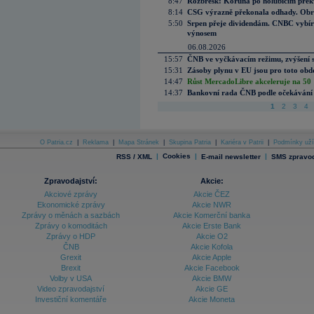
8:47
Rozbřesk: Koruna po holubičím přek
8:14
CSG výrazně překonala odhady. Obran
5:50
Srpen přeje dividendám. CNBC vybírá
výnosem
06.08.2026
15:57
ČNB ve vyčkávacím režimu, zvýšení s
15:31
Zásoby plynu v EU jsou pro toto obdo
14:47
Růst MercadoLibre akceleruje na 50 %
14:37
Bankovní rada ČNB podle očekávání 
1
2
3
4
O Patria.cz
|
Reklama
|
Mapa Stránek
|
Skupina Patria
|
Kariéra v Patrii
|
Podmínky uží
|
Cookies
|
|
RSS / XML
E-mail newsletter
SMS zpravod
Zpravodajství:
Akcie:
Akciové zprávy
Akcie ČEZ
Ekonomické zprávy
Akcie NWR
Zprávy o měnách a sazbách
Akcie Komerční banka
Zprávy o komoditách
Akcie Erste Bank
Zprávy o HDP
Akcie O2
ČNB
Akcie Kofola
Grexit
Akcie Apple
Brexit
Akcie Facebook
Volby v USA
Akcie BMW
Video zpravodajství
Akcie GE
Investiční komentáře
Akcie Moneta