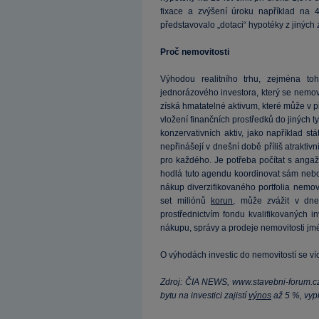
fixace a zvýšení úroku například na
představovalo „dotaci“ hypotéky z jiných 
Proč nemovitosti
Výhodou realitního trhu, zejména toho
jednorázového investora, který se nemov
získá hmatatelné aktivum, které může v p
vložení finančních prostředků do jiných t
konzervativních aktiv, jako například stá
nepřinášejí v dnešní době příliš atraktivn
pro každého. Je potřeba počítat s angaž
hodlá tuto agendu koordinovat sám nebo j
nákup diverzifikovaného portfolia nemov
set miliónů
korun
, může zvážit v dne
prostřednictvím fondu kvalifikovaných i
nákupu, správy a prodeje nemovitosti jm
O výhodách investic do nemovitostí se ví
Zdroj: ČIA NEWS, www.stavebni-forum.c
bytu na investici zajistí
výnos
až 5 %, vypl