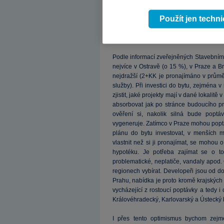
Při zvažování investice na rezidenční
Použít jen techn
zajímavější, avšak rizikovější altern
pronájmu bytu u novostavby okolo 4% (
možné se dostat výrazně přes 6%.
Podle informací zveřejněných Stavebním 
nejvíce v Ostravě (o 15 %), v Praze a 
nejdražší (2+KK je pronajímáno v prům
služby). Při investici do bytu, zejména v
zjistit, jaké projekty mají v dané lokalit
absorbovat jak po stránce budoucího pr
ověření si, nakolik silná bude popt
vygeneruje. Zatímco v Praze mohou poptáv
plánu do bytu investovat, v menších 
vlastnit než si ji pronajímat, se mohou 
hypotéku. Je potřeba zajímat se o t
problematické, neplatiče, vandaly apod.
regionech vybírat. Developeři jsou od 
Prahu, nabídka je proto kromě krajských
vycházející z rostoucí poptávky a tedy
Královéhradecký, Karlovarský a Ústecký k
I přes tento optimismus bychom zejmé