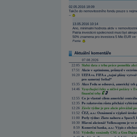
02.05.2016 18:09
Takže do nemovitostního fondu pouze s nejmé
--
13.05.2016 10:14
Ano, minimalni hodnota aktiv v nemovitost
Patria investicni spolecnosti musi byt ales
50% znamena pro investora 5 Mio EUR ve vl
Patria
Aktuální komentáře
07.08.2026
22:05
Slabá data z trhu práce pomohla akc
17:51
Akcie v optimismu, průmysl v extrémn
16:20
UEFA vs. FIFA a „tajné plány vytvoř
pro samotný fotbal“
15:35
Akce Fedu se odsouvá, americký trh 
14:46
Vysychající řeky a ničivé požáry v E
finanční trhy
12:55
Co je vlastně cílem americké centrál
12:35
Po raketovém růstu přichází vybírán
12:26
Závěr týdne je pro akcie převážně po
11:52
ČEZ, a.s.: Oznámení o výplatě úrok
11:00
Perly týdne: Zlato nahoru a SpaceX 
10:30
Hlavní akcionář Volkswagenu je ve z
8:59
Komerční banka, a.s.: Výpis z obchod
8:51
Výsledky oznámily CSG a Gen Digital