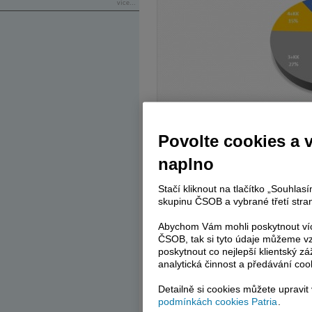
více...
Povolte cookies a 
V segmentu bytů s vyšší výměrou, konkr
loňském roce k navýšení podílu na celkov
naplno
Co se výnosu týče, nejvhodnější na inv
Stačí kliknout na tlačítko „Souhla
zejména 2+KK, která bývají v hledáčku o
skupinu ČSOB a vybrané třetí stran
velký zájem, nájemce nebývá obtížné n
dynamičností nájemních vztahů plynoucí
Abychom Vám mohli poskytnout víc
příslušníky mladé generace, a tedy s vě
ČSOB, tak si tyto údaje můžeme vz
nemusí být tak jednoduché najít, jsou vho
poskytnout co nejlepší klientský zá
a budou vytvářet tlak na cenu pronájmu. 
analytická činnost a předávání coo
lze očekávat ne tak častou rotaci nájemců
Detailně si cookies můžete upravit
Výnos
- Praha nebo regiony?
podmínkách cookies Patria
.