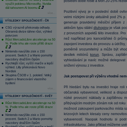
poslední době roste a tvoří 20-25% rezid
využít poklesu Microsoftu. Nvidia
dál tahounem AI boomu
Pozitivní vývoj je v poslední době ovl
více...
velmi nízkými úroky aktuálně pod 2% p. 
VÝSLEDKY SPOLEČNOSTÍ - ČR
generuje pravidelný měsíční příjem z 
CSG výrazně překonala odhady.
aktivům typu státní
dluhopisy
je však poch
Obranná divize táhne růst, výhled
z provozních aspektů této investice. Pro
potvrzen
než například pro kancelářské či průmy
Růst MercadoLibre akceleruje na 50
%. Podle trhu ale roste příliš draze
zapojení investora do provozu a údržby,
poměrně srozumitelný a může být vhodn
Nintendo navýšilo zisk o 150
desítek miliónů
korun
. Správu, zajišt
procent. Switch 2 a Mario pomohly
navzdory dražším čipům
vyhledávání je navíc možné delegovat 
Rychlejší růst, vyšší marže a lepší
snížení výnosu z investice.
výhled. Lilly překonává Novo
Nordisk
Skupina ČSOB v 1. pololetí: Velký
Jak postupovat při výběru vhodné nemo
zájem o financování vlastního
bydlení
Při hledání bytu na investici hraje roli
více...
občanská vybavenost, velikost a dispoz
VÝSLEDKY SPOLEČNOSTÍ - SVĚT
nízké provozní náklady a zajištěnou m
Růst MercadoLibre akceleruje na 50
přibývajícím modrým zónám rok od roku sl
%. Podle trhu ale roste příliš draze
možnost zakoupení parkovacího místa samo
krizových letech klesaly ceny nemovito
Nintendo navýšilo zisk o 150
procent. Switch 2 a Mario pomohly
vybaveností. Naopak hodnotu si podr
navzdory dražším čipům
infrastrukturou. Jako příklad můžeme uv
Rychlejší růst, vyšší marže a lepší