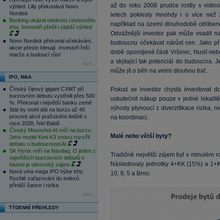
až do roku 2008 prudce rostly s vidinou
výhled. Lilly překonává Novo
Nordisk
letech poklesly mnohdy i o více než
Booking ukázal odolnost cestovního
například na území dlouhodobě oblíben
trhu. Investoři přešli i slabší výhled
Odvážnější investor pak může vsadit na
Novo Nordisk překonal očekávání,
budoucnu očekávat nárůst cen. Jako p
akcie přesto klesají. Investoři řeší
době opomíjené části Vršovic, Nuslí neb
marže a budoucí růst
a skýtající tak potenciál do budoucna. J
více...
může jít o běh na velmi dlouhou trať.
IPO, M&A
Čínský čipový gigant CXMT při
Pokud se investor chystá investovat d
burzovním debutu vystřelil přes 500
uskutečnit nákup pouze v jedné lokalitě.
%. Překonal i největší banku země
výhody plynoucí z diverzifikace rizika, 
Stát by mohl dát na burzu až 40
procent akcií pražského letiště v
na koordinaci.
roce 2028, řekl Babiš
Čínský Moonshot AI míří na burzu.
Malé nebo větší byty?
Jeho model Kimi K3 znovu rozvířil
debatu o budoucnosti AI
SK Hynix míří na Nasdaq. O jeden z
Tradičně největší zájem byl v minulém 
největších burzovních debutů v
Následovaly jednotky 4+KK (15%) a 1+KK
historii je obrovský zájem
Nová vlna mega IPO hýbe trhy.
10, 9, 5 a Brno.
Rychlé zařazování do indexů
přináší šance i rizika
více...
TÝDENNÍ PŘEHLEDY