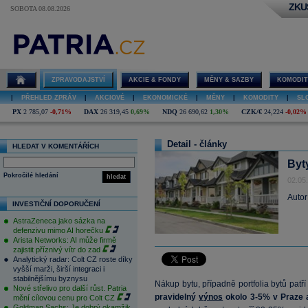
ZKU
SOBOTA 08.08.2026
ZPRAVODAJSTVÍ
AKCIE & FONDY
MĚNY & SAZBY
KOMODIT
|
PŘEHLED ZPRÁV
|
AKCIOVÉ
|
EKONOMICKÉ
|
MĚNY
|
KOMODITY
|
SL
PX
2 785,07
-0,71%
DAX
26 319,45
0,69%
NDQ
26 690,62
1,30%
CZK/€
24,224
-0,02%
Detail - články
HLEDAT V KOMENTÁŘÍCH
Byt
Pokročilé hledání
hledat
02.05
Autor
INVESTIČNÍ DOPORUČENÍ
AstraZeneca jako sázka na
defenzivu mimo AI horečku
Arista Networks: AI může firmě
zajistit příznivý vítr do zad
Analytický radar: Colt CZ roste díky
vyšší marži, širší integraci i
stabilnějšímu byznysu
Nákup bytu, případně portfolia bytů patř
Nové střelivo pro další růst. Patria
pravidelný
výnos
okolo 3-5% v Praze 
mění cílovou cenu pro Colt CZ
Goldman Sachs: Je dobrý okamžik