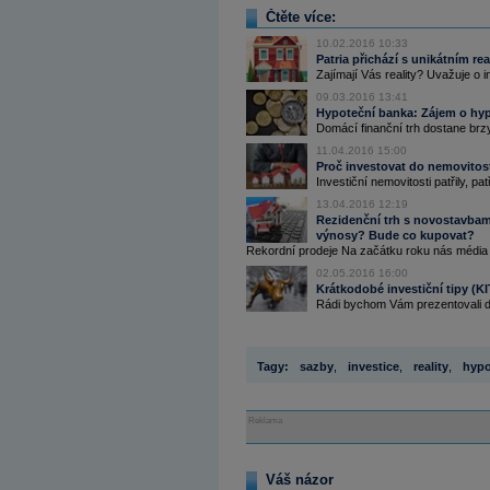
Čtěte více:
10.02.2016 10:33
Patria přichází s unikátním re
Zajímají Vás reality? Uvažuje o in
09.03.2016 13:41
Hypoteční banka: Zájem o hyp
Domácí finanční trh dostane brzy
11.04.2016 15:00
Proč investovat do nemovitos
Investiční nemovitosti patřily, patř
13.04.2016 12:19
Rezidenční trh s novostavbami
výnosy? Bude co kupovat?
Rekordní prodeje Na začátku roku nás média 
02.05.2016 16:00
Krátkodobé investiční tipy (KI
Rádi bychom Vám prezentovali dal
Tagy:
sazby
,
investice
,
reality
,
hypo
Reklama
Váš názor