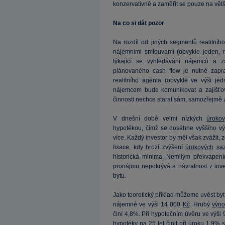
konzervativně a zaměřit se pouze na větš
Na co si dát pozor
Na rozdíl od jiných segmentů realitního
nájemními smlouvami (obvykle jeden, ma
týkající se vyhledávání nájemců a z
plánovaného cash flow je nutné zapr
realitního agenta (obvykle ve výši je
nájemcem bude komunikovat a zajišťov
činnosti nechce starat sám, samozřejmě 
V dnešní době velmi nízkých
úroko
hypotékou, čímž se dosáhne vyššího v
více. Každý investor by měl však zvážit, 
fixace, kdy hrozí zvýšení
úrokových
sa
historická minima. Nemilým překvape
pronájmu nepokrývá a návratnost z inve
bytu.
Jako teoretický příklad můžeme uvést b
nájemné ve výši 14 000
Kč
. Hrubý
výno
činí 4,8%. Při hypotečním úvěru ve výši
hypotéky na 25 let činit při úroku 1,9