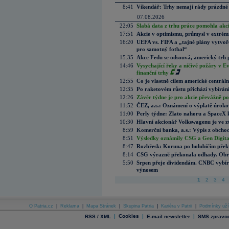
8:41
Víkendář: Trhy nemají rády prázdné 
07.08.2026
22:05
Slabá data z trhu práce pomohla akc
17:51
Akcie v optimismu, průmysl v extrémn
16:20
UEFA vs. FIFA a „tajné plány vytvoř
pro samotný fotbal“
15:35
Akce Fedu se odsouvá, americký trh 
14:46
Vysychající řeky a ničivé požáry v E
finanční trhy
12:55
Co je vlastně cílem americké centrál
12:35
Po raketovém růstu přichází vybírán
12:26
Závěr týdne je pro akcie převážně po
11:52
ČEZ, a.s.: Oznámení o výplatě úrok
11:00
Perly týdne: Zlato nahoru a SpaceX 
10:30
Hlavní akcionář Volkswagenu je ve z
8:59
Komerční banka, a.s.: Výpis z obchod
8:51
Výsledky oznámily CSG a Gen Digital
8:47
Rozbřesk: Koruna po holubičím přek
8:14
CSG výrazně překonala odhady. Obran
5:50
Srpen přeje dividendám. CNBC vybírá
výnosem
1
2
3
4
O Patria.cz
|
Reklama
|
Mapa Stránek
|
Skupina Patria
|
Kariéra v Patrii
|
Podmínky uží
|
Cookies
|
|
RSS / XML
E-mail newsletter
SMS zpravod