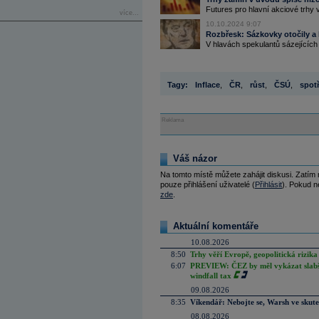
Futures pro hlavní akciové trhy 
více...
10.10.2024 9:07
Rozbřesk: Sázkovky otočily a k
V hlavách spekulantů sázejících
Tagy:
Inflace
,
ČR
,
růst
,
ČSÚ
,
spot
Reklama
Váš názor
Na tomto místě můžete zahájit diskusi. Zatím
pouze přihlášení uživatelé (
Přihlásit
). Pokud ne
zde
.
Aktuální komentáře
10.08.2026
8:50
Trhy věří Evropě, geopolitická rizika
6:07
PREVIEW: ČEZ by měl vykázat slabší 
windfall tax
09.08.2026
8:35
Víkendář: Nebojte se, Warsh ve skute
08.08.2026