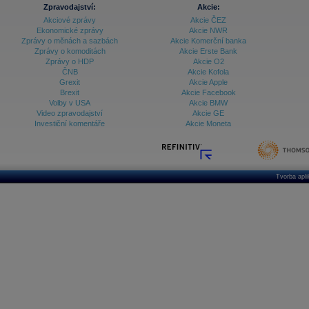
Zpravodajství:
Akcie:
Akciové zprávy
Akcie ČEZ
Ekonomické zprávy
Akcie NWR
Zprávy o měnách a sazbách
Akcie Komerční banka
Zprávy o komoditách
Akcie Erste Bank
Zprávy o HDP
Akcie O2
ČNB
Akcie Kofola
Grexit
Akcie Apple
Brexit
Akcie Facebook
Volby v USA
Akcie BMW
Video zpravodajství
Akcie GE
Investiční komentáře
Akcie Moneta
Tvorba apl