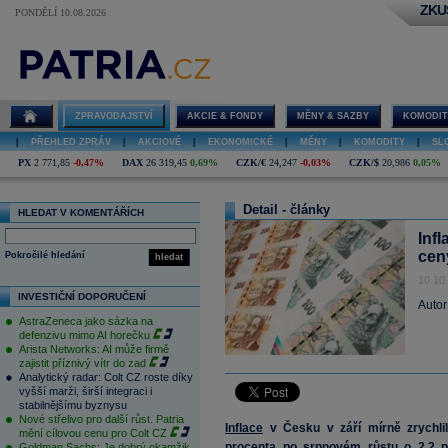
ZKU
PONDĚLÍ 10.08.2026
ZPRAVODAJSTVÍ
AKCIE & FONDY
MĚNY & SAZBY
KOMODIT
|
PŘEHLED ZPRÁV
|
AKCIOVÉ
|
EKONOMICKÉ
|
MĚNY
|
KOMODITY
|
SL
PX
2 771,85
-0,47%
DAX
26 319,45
0,69%
CZK/€
24,247
-0,03%
CZK/$
20,986
0,05%
Detail - články
HLEDAT V KOMENTÁŘÍCH
Infl
cen
Pokročilé hledání
hledat
10.10
INVESTIČNÍ DOPORUČENÍ
Autor
AstraZeneca jako sázka na
defenzivu mimo AI horečku
Arista Networks: AI může firmě
zajistit příznivý vítr do zad
Analytický radar: Colt CZ roste díky
vyšší marži, širší integraci i
stabilnějšímu byznysu
Nové střelivo pro další růst. Patria
Inflace
v Česku v září mírně zrychli
mění cílovou cenu pro Colt CZ
procenta po srpnovém růstu o 2,2 pr
Goldman Sachs: Je dobrý okamžik