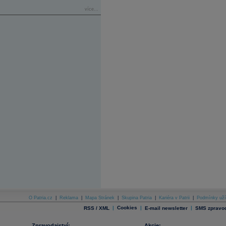
více...
O Patria.cz
|
Reklama
|
Mapa Stránek
|
Skupina Patria
|
Kariéra v Patrii
|
Podmínky uží
|
Cookies
|
|
RSS / XML
E-mail newsletter
SMS zpravod
Zpravodajství:
Akcie: