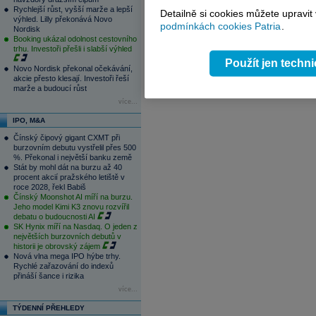
Rychlejší růst, vyšší marže a lepší
Detailně si cookies můžete upravit
výhled. Lilly překonává Novo
podmínkách cookies Patria
.
Nordisk
Booking ukázal odolnost cestovního
trhu. Investoři přešli i slabší výhled
Použít jen techn
Novo Nordisk překonal očekávání,
akcie přesto klesají. Investoři řeší
marže a budoucí růst
více...
IPO, M&A
Čínský čipový gigant CXMT při
burzovním debutu vystřelil přes 500
%. Překonal i největší banku země
Stát by mohl dát na burzu až 40
procent akcií pražského letiště v
roce 2028, řekl Babiš
Čínský Moonshot AI míří na burzu.
Jeho model Kimi K3 znovu rozvířil
debatu o budoucnosti AI
SK Hynix míří na Nasdaq. O jeden z
největších burzovních debutů v
historii je obrovský zájem
Nová vlna mega IPO hýbe trhy.
Rychlé zařazování do indexů
přináší šance i rizika
více...
TÝDENNÍ PŘEHLEDY