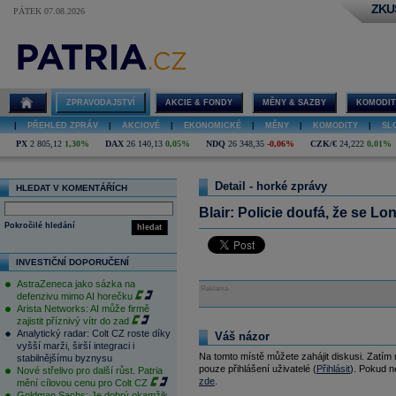
ZKU
PÁTEK 07.08.2026
ZPRAVODAJSTVÍ
AKCIE & FONDY
MĚNY & SAZBY
KOMODIT
|
PŘEHLED ZPRÁV
|
AKCIOVÉ
|
EKONOMICKÉ
|
MĚNY
|
KOMODITY
|
SL
PX
2 805,12
1,30%
DAX
26 140,13
0,05%
NDQ
26 348,35
-0,06%
CZK/€
24,222
0,01%
Detail - horké zprávy
HLEDAT V KOMENTÁŘÍCH
Blair: Policie doufá, že se Lo
Pokročilé hledání
hledat
INVESTIČNÍ DOPORUČENÍ
AstraZeneca jako sázka na
Reklama
defenzivu mimo AI horečku
Arista Networks: AI může firmě
zajistit příznivý vítr do zad
Analytický radar: Colt CZ roste díky
Váš názor
vyšší marži, širší integraci i
Na tomto místě můžete zahájit diskusi. Zatím
stabilnějšímu byznysu
pouze přihlášení uživatelé (
Přihlásit
). Pokud ne
Nové střelivo pro další růst. Patria
zde
.
mění cílovou cenu pro Colt CZ
Goldman Sachs: Je dobrý okamžik