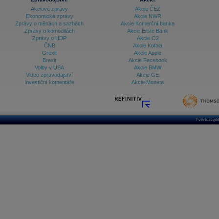
Akciové zprávy
Akcie ČEZ
Ekonomické zprávy
Akcie NWR
Zprávy o měnách a sazbách
Akcie Komerční banka
Zprávy o komoditách
Akcie Erste Bank
Zprávy o HDP
Akcie O2
ČNB
Akcie Kofola
Grexit
Akcie Apple
Brexit
Akcie Facebook
Volby v USA
Akcie BMW
Video zpravodajství
Akcie GE
Investiční komentáře
Akcie Moneta
Tvorba apl