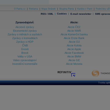
O Patria.cz
|
Reklama
|
Mapa Stránek
|
Skupina Patria
|
Kariéra v Patrii
|
Podmínky uží
|
Cookies
|
|
RSS / XML
E-mail newsletter
SMS zpravod
Zpravodajství:
Akcie:
Akciové zprávy
Akcie ČEZ
Ekonomické zprávy
Akcie NWR
Zprávy o měnách a sazbách
Akcie Komerční banka
Zprávy o komoditách
Akcie Erste Bank
Zprávy o HDP
Akcie O2
ČNB
Akcie Kofola
Grexit
Akcie Apple
Brexit
Akcie Facebook
Volby v USA
Akcie BMW
Video zpravodajství
Akcie GE
Investiční komentáře
Akcie Moneta
Tvorba apl