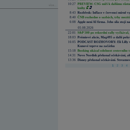
10:27
PREVIEW: CSG míří k dalšímu růstu.
více...
knihy
8:43
Rozbřesk: Inflace v červenci mírně v
8:40
ČNB rozhodne o sazbách, trhy mezitím
6:08
Apple není AI firma. Jeho síla stojí n
05.08.2026
22:01
S&P 500 po rekordní rally vyčkával,
18:03
Prémiové akcie, Mag495 a další pokr
16:05
PODCAST ROZHOVORY: Eli Lilly vs. 
Kunové teprve na začátku
15:18
Booking ukázal odolnost cestovního trh
14:31
Novo Nordisk překonal očekávání, akci
13:36
Disney překonal očekávání. Streamova
1
2
3
4