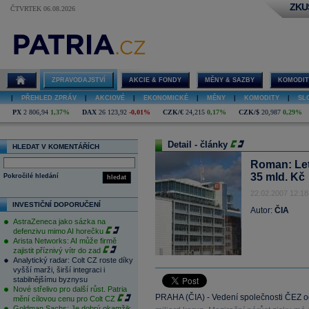
ZKU
ČTVRTEK 06.08.2026
ZPRAVODAJSTVÍ
AKCIE & FONDY
MĚNY & SAZBY
KOMODIT
|
PŘEHLED ZPRÁV
|
AKCIOVÉ
|
EKONOMICKÉ
|
MĚNY
|
KOMODITY
|
SL
PX
2 806,94
1,37%
DAX
26 123,92
-0,01%
CZK/€
24,215
0,17%
CZK/$
20,987
0,29%
Detail - články
HLEDAT V KOMENTÁŘÍCH
Roman: Let
35 mld. Kč
Pokročilé hledání
hledat
22.02.2007 12:18
INVESTIČNÍ DOPORUČENÍ
Autor:
ČIA
AstraZeneca jako sázka na
defenzivu mimo AI horečku
Arista Networks: AI může firmě
zajistit příznivý vítr do zad
Analytický radar: Colt CZ roste díky
vyšší marži, širší integraci i
stabilnějšímu byznysu
Nové střelivo pro další růst. Patria
PRAHA (ČIA) - Vedení společnosti ČEZ od
mění cílovou cenu pro Colt CZ
Goldman Sachs: Je dobrý okamžik