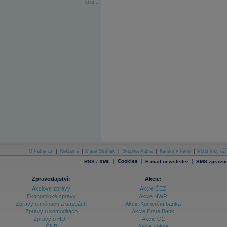
více...
O Patria.cz
|
Reklama
|
Mapa Stránek
|
Skupina Patria
|
Kariéra v Patrii
|
Podmínky uží
|
Cookies
|
|
RSS / XML
E-mail newsletter
SMS zpravod
Zpravodajství:
Akcie:
Akciové zprávy
Akcie ČEZ
Ekonomické zprávy
Akcie NWR
Zprávy o měnách a sazbách
Akcie Komerční banka
Zprávy o komoditách
Akcie Erste Bank
Zprávy o HDP
Akcie O2
ČNB
Akcie Kofola