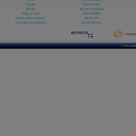
Grexit
Akcie Apple
Brexit
Akcie Facebook
Volby v USA
Akcie BMW
Video zpravodajství
Akcie GE
Investiční komentáře
Akcie Moneta
Tvorba apl