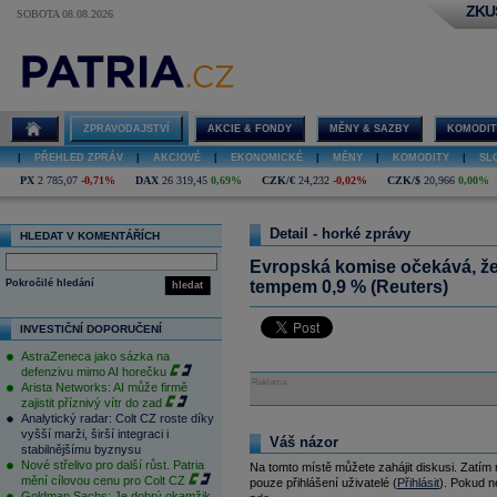
ZKU
SOBOTA 08.08.2026
ZPRAVODAJSTVÍ
AKCIE & FONDY
MĚNY & SAZBY
KOMODIT
|
PŘEHLED ZPRÁV
|
AKCIOVÉ
|
EKONOMICKÉ
|
MĚNY
|
KOMODITY
|
SL
PX
2 785,07
-0,71%
DAX
26 319,45
0,69%
CZK/€
24,232
-0,02%
CZK/$
20,966
0,00%
Detail - horké zprávy
HLEDAT V KOMENTÁŘÍCH
Evropská komise očekává, ž
Pokročilé hledání
tempem 0,9 % (Reuters)
hledat
INVESTIČNÍ DOPORUČENÍ
AstraZeneca jako sázka na
defenzivu mimo AI horečku
Reklama
Arista Networks: AI může firmě
zajistit příznivý vítr do zad
Analytický radar: Colt CZ roste díky
vyšší marži, širší integraci i
Váš názor
stabilnějšímu byznysu
Nové střelivo pro další růst. Patria
Na tomto místě můžete zahájit diskusi. Zatím
mění cílovou cenu pro Colt CZ
pouze přihlášení uživatelé (
Přihlásit
). Pokud ne
Goldman Sachs: Je dobrý okamžik