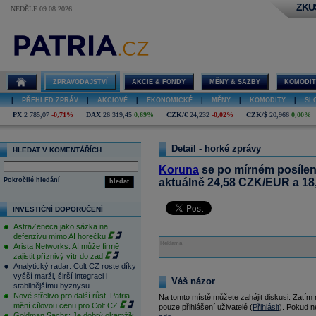
ZKU
NEDĚLE 09.08.2026
ZPRAVODAJSTVÍ
AKCIE & FONDY
MĚNY & SAZBY
KOMODIT
|
PŘEHLED ZPRÁV
|
AKCIOVÉ
|
EKONOMICKÉ
|
MĚNY
|
KOMODITY
|
SL
PX
2 785,07
-0,71%
DAX
26 319,45
0,69%
CZK/€
24,232
-0,02%
CZK/$
20,966
0,00%
Detail - horké zprávy
HLEDAT V KOMENTÁŘÍCH
Koruna
se po mírném posílen
Pokročilé hledání
aktuálně 24,58 CZK/EUR a 18
hledat
INVESTIČNÍ DOPORUČENÍ
AstraZeneca jako sázka na
defenzivu mimo AI horečku
Reklama
Arista Networks: AI může firmě
zajistit příznivý vítr do zad
Analytický radar: Colt CZ roste díky
vyšší marži, širší integraci i
Váš názor
stabilnějšímu byznysu
Nové střelivo pro další růst. Patria
Na tomto místě můžete zahájit diskusi. Zatím
mění cílovou cenu pro Colt CZ
pouze přihlášení uživatelé (
Přihlásit
). Pokud ne
Goldman Sachs: Je dobrý okamžik