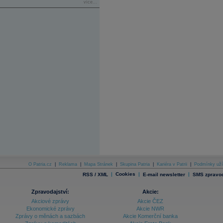
více...
O Patria.cz
|
Reklama
|
Mapa Stránek
|
Skupina Patria
|
Kariéra v Patrii
|
Podmínky uží
|
Cookies
|
|
RSS / XML
E-mail newsletter
SMS zpravod
Zpravodajství:
Akcie:
Akciové zprávy
Akcie ČEZ
Ekonomické zprávy
Akcie NWR
Zprávy o měnách a sazbách
Akcie Komerční banka