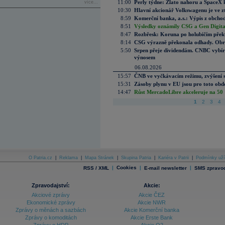
11:00
Perly týdne: Zlato nahoru a SpaceX 
více...
10:30
Hlavní akcionář Volkswagenu je ve z
8:59
Komerční banka, a.s.: Výpis z obchod
8:51
Výsledky oznámily CSG a Gen Digital
8:47
Rozbřesk: Koruna po holubičím přek
8:14
CSG výrazně překonala odhady. Obran
5:50
Srpen přeje dividendám. CNBC vybírá
výnosem
06.08.2026
15:57
ČNB ve vyčkávacím režimu, zvýšení s
15:31
Zásoby plynu v EU jsou pro toto obdo
14:47
Růst MercadoLibre akceleruje na 50 %
1
2
3
4
O Patria.cz
|
Reklama
|
Mapa Stránek
|
Skupina Patria
|
Kariéra v Patrii
|
Podmínky uží
|
Cookies
|
|
RSS / XML
E-mail newsletter
SMS zpravod
Zpravodajství:
Akcie:
Akciové zprávy
Akcie ČEZ
Ekonomické zprávy
Akcie NWR
Zprávy o měnách a sazbách
Akcie Komerční banka
Zprávy o komoditách
Akcie Erste Bank