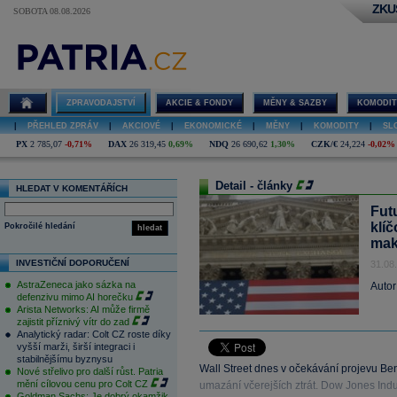
ZKU
SOBOTA 08.08.2026
ZPRAVODAJSTVÍ
AKCIE & FONDY
MĚNY & SAZBY
KOMODIT
|
PŘEHLED ZPRÁV
|
AKCIOVÉ
|
EKONOMICKÉ
|
MĚNY
|
KOMODITY
|
SL
PX
2 785,07
-0,71%
DAX
26 319,45
0,69%
NDQ
26 690,62
1,30%
CZK/€
24,224
-0,02%
Detail - články
HLEDAT V KOMENTÁŘÍCH
Fut
klí
Pokročilé hledání
hledat
mak
INVESTIČNÍ DOPORUČENÍ
31.08
AstraZeneca jako sázka na
Autor
defenzivu mimo AI horečku
Arista Networks: AI může firmě
zajistit příznivý vítr do zad
Analytický radar: Colt CZ roste díky
vyšší marži, širší integraci i
stabilnějšímu byznysu
Wall Street dnes v očekávání projevu Be
Nové střelivo pro další růst. Patria
mění cílovou cenu pro Colt CZ
umazání včerejších ztrát. Dow Jones Indus
Goldman Sachs: Je dobrý okamžik