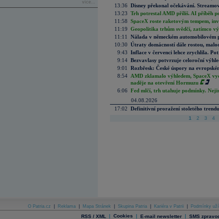
více...
13:36
Disney překonal očekávání. Streamova
13:23
Trh potrestal AMD příliš. AI příběh p
11:58
SpaceX roste raketovým tempem, inves
11:19
Geopolitika trhům svědčí, zatímco v
11:11
Nálada v německém automobilovém prů
10:30
Útraty domácností dále rostou, malo
9:43
Inflace v červenci lehce zrychlila. Pot
9:14
Bezvavlasy potvrzuje celoroční výhl
9:01
Rozbřesk: České úspory na evropském
8:54
AMD zklamalo výhledem, SpaceX vydě
naděje na otevření Hormuzu
6:06
Fed mlčí, trh utahuje podmínky. Nejis
04.08.2026
17:02
Definitivní proražení stoletého trend
1
2
3
4
O Patria.cz
|
Reklama
|
Mapa Stránek
|
Skupina Patria
|
Kariéra v Patrii
|
Podmínky uží
|
Cookies
|
|
RSS / XML
E-mail newsletter
SMS zpravod