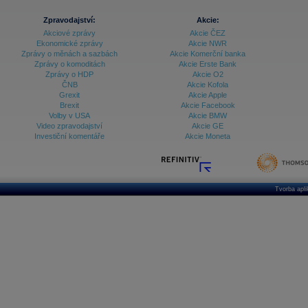
Zpravodajství:
Akcie:
Akciové zprávy
Akcie ČEZ
Ekonomické zprávy
Akcie NWR
Zprávy o měnách a sazbách
Akcie Komerční banka
Zprávy o komoditách
Akcie Erste Bank
Zprávy o HDP
Akcie O2
ČNB
Akcie Kofola
Grexit
Akcie Apple
Brexit
Akcie Facebook
Volby v USA
Akcie BMW
Video zpravodajství
Akcie GE
Investiční komentáře
Akcie Moneta
Tvorba apl