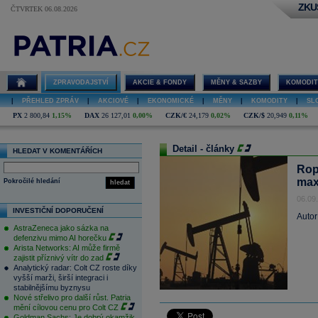
ZKU
ČTVRTEK 06.08.2026
ZPRAVODAJSTVÍ
AKCIE & FONDY
MĚNY & SAZBY
KOMODIT
|
PŘEHLED ZPRÁV
|
AKCIOVÉ
|
EKONOMICKÉ
|
MĚNY
|
KOMODITY
|
SL
PX
2 800,84
1,15%
DAX
26 127,01
0,00%
CZK/€
24,179
0,02%
CZK/$
20,949
0,11%
Detail - články
HLEDAT V KOMENTÁŘÍCH
Rop
max
Pokročilé hledání
hledat
06.09
INVESTIČNÍ DOPORUČENÍ
Autor
AstraZeneca jako sázka na
defenzivu mimo AI horečku
Arista Networks: AI může firmě
zajistit příznivý vítr do zad
Analytický radar: Colt CZ roste díky
vyšší marži, širší integraci i
stabilnějšímu byznysu
Nové střelivo pro další růst. Patria
mění cílovou cenu pro Colt CZ
Goldman Sachs: Je dobrý okamžik