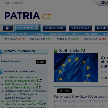
ZKU
PÁTEK 07.08.2026
ZPRAVODAJSTVÍ
AKCIE & FONDY
MĚNY & SAZBY
KOMODIT
|
PŘEHLED ZPRÁV
|
AKCIOVÉ
|
EKONOMICKÉ
|
MĚNY
|
KOMODITY
|
SL
PX
2 785,07
-0,71%
DAX
26 319,45
0,69%
CZK/€
24,239
0,07%
CZK/$
20,969
-0,28%
Detail - články
HLEDAT V KOMENTÁŘÍCH
Z n
obc
Pokročilé hledání
hledat
Bur
INVESTIČNÍ DOPORUČENÍ
15.01
AstraZeneca jako sázka na
Autor
defenzivu mimo AI horečku
Arista Networks: AI může firmě
zajistit příznivý vítr do zad
Analytický radar: Colt CZ roste díky
vyšší marži, širší integraci i
Panevropský index Stoxx 600 se dnes př
stabilnějšímu byznysu
Nové střelivo pro další růst. Patria
předkládány protichůdné informace. Obav
mění cílovou cenu pro Colt CZ
daňových úlevách a jejich vlivu na tamní
Goldman Sachs: Je dobrý okamžik