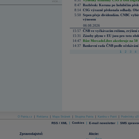
8:51
Výsledky oznámily CSG a Gen Digital
více...
8:47
Rozbřesk: Koruna po holubičím přek
8:14
CSG výrazně překonala odhady. Obran
5:50
Srpen přeje dividendám. CNBC vybírá
výnosem
06.08.2026
15:57
ČNB ve vyčkávacím režimu, zvýšení s
15:31
Zásoby plynu v EU jsou pro toto obdo
14:47
Růst MercadoLibre akceleruje na 50 %
14:37
Bankovní rada ČNB podle očekávání 
1
2
3
4
O Patria.cz
|
Reklama
|
Mapa Stránek
|
Skupina Patria
|
Kariéra v Patrii
|
Podmínky uží
|
Cookies
|
|
RSS / XML
E-mail newsletter
SMS zpravod
Zpravodajství:
Akcie: