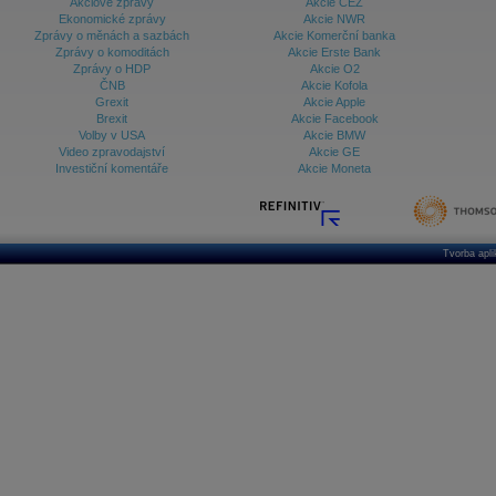
Akciové zprávy
Akcie ČEZ
Ekonomické zprávy
Akcie NWR
Zprávy o měnách a sazbách
Akcie Komerční banka
Zprávy o komoditách
Akcie Erste Bank
Zprávy o HDP
Akcie O2
ČNB
Akcie Kofola
Grexit
Akcie Apple
Brexit
Akcie Facebook
Volby v USA
Akcie BMW
Video zpravodajství
Akcie GE
Investiční komentáře
Akcie Moneta
Tvorba apl