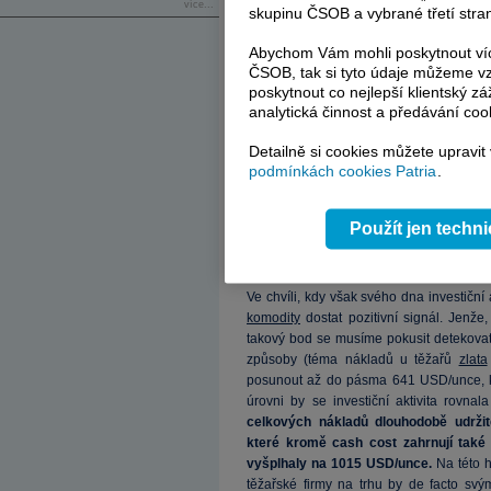
více...
skupinu ČSOB a vybrané třetí stran
Abychom Vám mohli poskytnout víc
ČSOB, tak si tyto údaje můžeme vz
poskytnout co nejlepší klientský zá
analytická činnost a předávání coo
Detailně si cookies můžete upravit
podmínkách cookies Patria
.
Použít jen techn
Ve chvíli, kdy však svého dna investiční
komodity
dostat pozitivní signál. Jenže
takový bod se musíme pokusit detekovat
způsoby (téma nákladů u těžařů
zlata
posunout až do pásma 641 USD/unce, kd
úrovni by se investiční aktivita rovnal
celkových nákladů dlouhodobě udržitel
které kromě cash cost zahrnují také
vyšplhaly na 1015 USD/unce.
Na této h
těžařské firmy na trhu by de facto sv