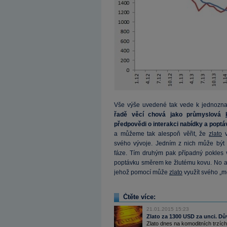
Vše výše uvedené tak vede k jednoz
řadě věcí chová jako průmyslová
předpovědi o interakci nabídky a poptá
a můžeme tak alespoň věřit, že
zlato
v
svého vývoje. Jedním z nich může být n
fáze. Tím druhým pak případný pokles v 
poptávku směrem ke žlutému kovu. No a d
jehož pomocí může
zlato
využít svého „m
Čtěte více:
21.01.2015 15:23
Zlato za 1300 USD za unci. Dův
Zlato dnes na komoditních trzích