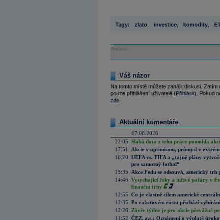
Tagy:
zlato
,
investice
,
komodity
,
E
Reklama
Váš názor
Na tomto místě můžete zahájit diskusi. Zatím
pouze přihlášení uživatelé (
Přihlásit
). Pokud ne
zde
.
Aktuální komentáře
07.08.2026
22:05
Slabá data z trhu práce pomohla akc
17:51
Akcie v optimismu, průmysl v extrémn
16:20
UEFA vs. FIFA a „tajné plány vytvoř
pro samotný fotbal“
15:35
Akce Fedu se odsouvá, americký trh 
14:46
Vysychající řeky a ničivé požáry v E
finanční trhy
12:55
Co je vlastně cílem americké centrál
12:35
Po raketovém růstu přichází vybírán
12:26
Závěr týdne je pro akcie převážně po
11:52
ČEZ, a.s.: Oznámení o výplatě úrok