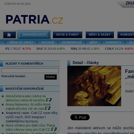
ZKU
SOBOTA 08.08.2026
ZPRAVODAJSTVÍ
AKCIE & FONDY
MĚNY & SAZBY
KOMODIT
|
PŘEHLED ZPRÁV
|
AKCIOVÉ
|
EKONOMICKÉ
|
MĚNY
|
KOMODITY
|
SL
PX
2 785,07
-0,71%
DAX
26 319,45
0,69%
NDQ
26 690,62
1,30%
CZK/€
24,224
-0,02%
Detail - články
HLEDAT V KOMENTÁŘÍCH
Fan
„mě
Pokročilé hledání
hledat
24.02
INVESTIČNÍ DOPORUČENÍ
Autor
AstraZeneca jako sázka na
defenzivu mimo AI horečku
Arista Networks: AI může firmě
zajistit příznivý vítr do zad
Analytický radar: Colt CZ roste díky
vyšší marži, širší integraci i
stabilnějšímu byznysu
Nové střelivo pro další růst. Patria
Jen málokteré aktivum se může pochlub
mění cílovou cenu pro Colt CZ
starověku sloužilo ke zprostředkování s
Goldman Sachs: Je dobrý okamžik