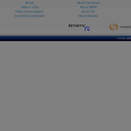
Brexit
Akcie Facebook
Volby v USA
Akcie BMW
Video zpravodajství
Akcie GE
Investiční komentáře
Akcie Moneta
Tvorba apl