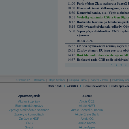
11:00
Perly týdne: Zlato nahoru a SpaceX 
10:30
Hlavní akcionář Volkswagenu je ve z
8:59
Komerční banka, a.s.: Výpis z obchod
8:51
Výsledky oznámily CSG a Gen Digital
8:47
Rozbřesk: Koruna po holubičím přek
8:14
CSG výrazně překonala odhady. Obran
5:50
Srpen přeje dividendám. CNBC vybírá
výnosem
06.08.2026
15:57
ČNB ve vyčkávacím režimu, zvýšení s
15:31
Zásoby plynu v EU jsou pro toto obdo
14:47
Růst MercadoLibre akceleruje na 50 %
14:37
Bankovní rada ČNB podle očekávání 
1
2
3
4
O Patria.cz
|
Reklama
|
Mapa Stránek
|
Skupina Patria
|
Kariéra v Patrii
|
Podmínky uží
|
Cookies
|
|
RSS / XML
E-mail newsletter
SMS zpravod
Zpravodajství:
Akcie:
Akciové zprávy
Akcie ČEZ
Ekonomické zprávy
Akcie NWR
Zprávy o měnách a sazbách
Akcie Komerční banka
Zprávy o komoditách
Akcie Erste Bank
Zprávy o HDP
Akcie O2
ČNB
Akcie Kofola
Grexit
Akcie Apple