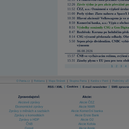
12:26
Závěr týdne je pro akcie převážně po
11:52
ČEZ, a.s.: Oznámení o výplatě úrok
11:00
Perly týdne: Zlato nahoru a SpaceX 
10:30
Hlavní akcionář Volkswagenu je ve z
8:59
Komerční banka, a.s.: Výpis z obchod
8:51
Výsledky oznámily CSG a Gen Digital
8:47
Rozbřesk: Koruna po holubičím přek
8:14
CSG výrazně překonala odhady. Obran
5:50
Srpen přeje dividendám. CNBC vybírá
výnosem
06.08.2026
15:57
ČNB ve vyčkávacím režimu, zvýšení s
15:31
Zásoby plynu v EU jsou pro toto obdo
1
2
3
4
O Patria.cz
|
Reklama
|
Mapa Stránek
|
Skupina Patria
|
Kariéra v Patrii
|
Podmínky uží
|
Cookies
|
|
RSS / XML
E-mail newsletter
SMS zpravod
Zpravodajství:
Akcie:
Akciové zprávy
Akcie ČEZ
Ekonomické zprávy
Akcie NWR
Zprávy o měnách a sazbách
Akcie Komerční banka
Zprávy o komoditách
Akcie Erste Bank
Zprávy o HDP
Akcie O2
ČNB
Akcie Kofola
Grexit
Akcie Apple