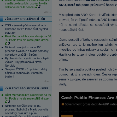
toho začít investovat do ekonomického 
využít poklesu Microsoftu. Nvidia
ANO, které má podle průzkumů šanci zví
dál tahounem AI boomu
více...
Místopředseda ANO Karel Havlíček, kter
VÝSLEDKY SPOLEČNOSTÍ - ČR
potvrdil, že v případě návratu ANO k moc
něj je nutné přestat se soustředit výh
CSG výrazně překonala odhady.
Obranná divize táhne růst, výhled
hospodářský růst.
potvrzen
Růst MercadoLibre akceleruje na 50
„Jsme posedlí příběhy o rostoucím státní
%. Podle trhu ale roste příliš draze
snižoval, ale to je možné jen tehdy, 
Nintendo navýšilo zisk o 150
investice do infrastruktury a sociálních
procent. Switch 2 a Mario pomohly
Havlíčka by to zemi dlouhodobě prospěl
navzdory dražším čipům
Rychlejší růst, vyšší marže a lepší
příjmy.
výhled. Lilly překonává Novo
Nordisk
Skupina ČSOB v 1. pololetí: Velký
Tím by se zvrátila politika posledních čty
zájem o financování vlastního
pomocí škrtů a vyšších daní. Česká rep
bydlení
země v Evropě, ale zároveň se zpomalilo
více...
vlády.
VÝSLEDKY SPOLEČNOSTÍ - SVĚT
Růst MercadoLibre akceleruje na 50
%. Podle trhu ale roste příliš draze
Nintendo navýšilo zisk o 150
procent. Switch 2 a Mario pomohly
navzdory dražším čipům
Rychlejší růst, vyšší marže a lepší