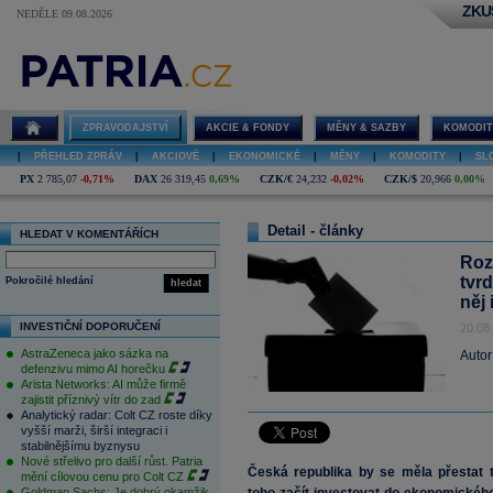
ZKU
NEDĚLE 09.08.2026
ZPRAVODAJSTVÍ
AKCIE & FONDY
MĚNY & SAZBY
KOMODIT
|
PŘEHLED ZPRÁV
|
AKCIOVÉ
|
EKONOMICKÉ
|
MĚNY
|
KOMODITY
|
SL
PX
2 785,07
-0,71%
DAX
26 319,45
0,69%
CZK/€
24,232
-0,02%
CZK/$
20,966
0,00%
Detail - články
HLEDAT V KOMENTÁŘÍCH
Roz
tvr
Pokročilé hledání
hledat
něj
INVESTIČNÍ DOPORUČENÍ
20.08
AstraZeneca jako sázka na
Autor
defenzivu mimo AI horečku
Arista Networks: AI může firmě
zajistit příznivý vítr do zad
Analytický radar: Colt CZ roste díky
vyšší marži, širší integraci i
stabilnějšímu byznysu
Nové střelivo pro další růst. Patria
Česká republika by se měla přestat t
mění cílovou cenu pro Colt CZ
Goldman Sachs: Je dobrý okamžik