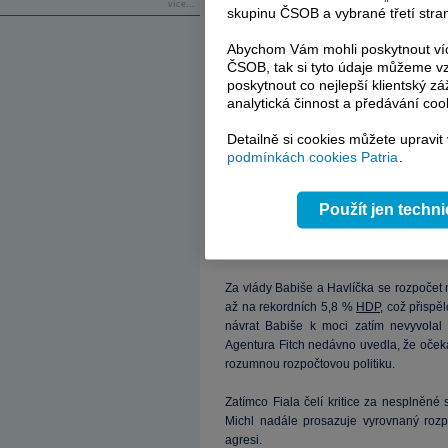
více...
skupinu ČSOB a vybrané třetí stran
Abychom Vám mohli poskytnout víc
ČSOB, tak si tyto údaje můžeme vz
poskytnout co nejlepší klientský zá
analytická činnost a předávání coo
Detailně si cookies můžete upravit
podmínkách cookies Patria
.
„Snižování deficitu nemůže být jediným c
nikdy nedosáhneme vyrovnaného rozp
Použít jen techn
zvyšovali příjmy.“ Podle něj má Česko pr
%, což je hranice stanovená tzv. Maas
rozpočtovou odpovědností a růstem,“ dod
Za vlády Babiše a Havlíčka se rozpočet 
až na rekordních 5,8 %
HDP
, což přispě
návrat Babiše k moci zatím nevyvolal 
Agentura Fitch nedávno uvedla, že oče
rozumnou rozpočtovou politiku.
Zatímco Fiala čelí kritice za nesplněné
Michl nadále prosazuje vyrovnaný rozp
agresi.