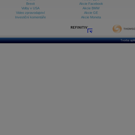
Brexit
Akcie Facebook
Volby v USA
Akcie BMW
Video zpravodajství
Akcie GE
Investiční komentáře
Akcie Moneta
Tvorba apl