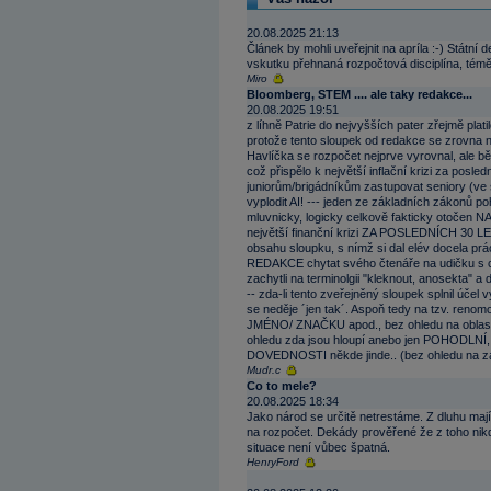
20.08.2025 21:13
Článek by mohli uveřejnit na apríla :-) Státní d
vskutku přehnaná rozpočtová disciplína, témě
Miro
Bloomberg, STEM .... ale taky redakce...
20.08.2025 19:51
z líhně Patrie do nejvyšších pater zřejmě pla
protože tento sloupek od redakce se zrovna ne
Havlíčka se rozpočet nejprve vyrovnal, ale b
což přispělo k největší inflační krizi za posl
juniorům/brigádníkům zastupovat seniory (ve 
vyplodit AI! --- jeden ze základních zákonů 
mluvnicky, logicky celkově fakticky otočen N
největší finanční krizi ZA POSLEDNÍCH 30 L
obsahu sloupku, s nímž si dal elév docela prá
REDAKCE chytat svého čtenáře na udičku s cí
zachytli na terminolgii "kleknout, anosekta" a 
-- zda-li tento zveřejněný sloupek splnil úče
se neděje ´jen tak´. Aspoň tedy na tzv. ren
JMÉNO/ ZNAČKU apod., bez ohledu na oblast pů
ohledu zda jsou hloupí anebo jen POHODLNÍ, ti 
DOVEDNOSTI někde jinde.. (bez ohledu na za
Mudr.c
Co to mele?
20.08.2025 18:34
Jako národ se určitě netrestáme. Z dluhu mají 
na rozpočet. Dekády prověřené že z toho nikd
situace není vůbec špatná.
HenryFord