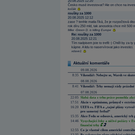
20.08.2025 12:20
Česko musé investovat? Ale on chce na inves
kočák
roušky za 1000
20.08.2025 12:12
zase ? tenhle matla říká, že je rozpočtová d
rok díru 250 mld, tak anosekta chce mít 500 m
Mike -Green D. is killing Europe
Re: roušky za 1000
20.08.2025 12:21
Tím nadpisem jste to trefil:-) Chtěl by za 
kápne. A lidu to naservírovat jako investici.
xdave1
Aktuální komentáře
09.08.2026
8:35
Víkendář: Nebojte se, Warsh ve skute
08.08.2026
8:41
Víkendář: Trhy nemají rády prázdné 
07.08.2026
22:05
Slabá data z trhu práce pomohla akc
17:51
Akcie v optimismu, průmysl v extrémn
16:20
UEFA vs. FIFA a „tajné plány vytvoř
pro samotný fotbal“
15:35
Akce Fedu se odsouvá, americký trh 
14:46
Vysychající řeky a ničivé požáry v E
finanční trhy
12:55
Co je vlastně cílem americké centrál
12:35
Po raketovém růstu přichází vybírán