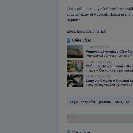
„Jako národ se zbytečně trestáme kvůli
špatná,“ uzavřel Havlíček. „Lepší je slíbi
neplnit.“
Zdroj: Bloomberg, STEM
Čtěte více:
06.08.2025 9:34
Průmyslová výroba v ČR v čer
Průmyslová výroba v Česku v čer
08.08.2025 10:38
ČSÚ potvrdil zpomalení inflace
Inflace v Česku v červenci mírně
18.08.2025 10:07
Ceny v průmyslu v červenci op
Ceny průmyslových výrobců v Če
Tagy:
rozpočet
,
politika
,
ANO
,
ČR
Reklama
Váš názor