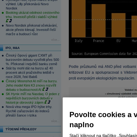
výhled. Lilly překonává Novo
Nordisk
Booking ukázal odolnost cestovního
trhu. Investoři přešli i slabší výhled
Novo Nordisk překonal očekávání,
akcie přesto klesají. Investoři řeší
marže a budoucí růst
více...
IPO, M&A
Čínský čipový gigant CXMT při
burzovním debutu vystřelil přes 500
%. Překonal i největší banku země
Podle průzkumů má ANO před volbami 3.–
Stát by mohl dát na burzu až 40
kritizoval EU a spolupracoval s Viktor
procent akcií pražského letiště v
roce 2028, řekl Babiš
proti evropským ekologickým regulacím.
Čínský Moonshot AI míří na burzu.
Jeho model Kimi K3 znovu rozvířil
debatu o budoucnosti AI
SK Hynix míří na Nasdaq. O jeden z
největších burzovních debutů v
historii je obrovský zájem
Nová vlna mega IPO hýbe trhy.
Rychlé zařazování do indexů
Povolte cookies a 
přináší šance i rizika
více...
naplno
TÝDENNÍ PŘEHLEDY
Stačí kliknout na tlačítko „Souhla