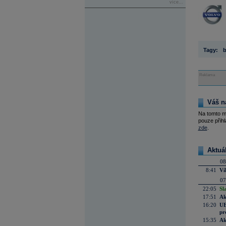
více...
Tagy:
Reklama
Váš n
Na tomto m
pouze přihl
zde
.
Aktuá
08
8:41
Ví
07
22:05
Sl
17:51
Ak
16:20
UE
pr
15:35
Ak