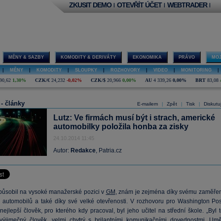
ZKUSIT DEMO
OTEVŘÍT ÚČET
WEBTRADER
|
|
|
MĚNY & SAZBY
KOMODITY & DERIVÁTY
EKONOMIKA
PRÁVO
MOJ
|
MĚNY
|
KOMODITY
|
SLOUPKY
|
ROZHOVORY
|
VIDEO
|
MONITORING
|
90,62
1,30%
CZK/€
24,232
-0,02%
CZK/$
20,966
0,00%
AU
4 339,26
0,00%
BRT
83,08
 - články
E-mailem
Zpět
Tisk
Diskutu
|
|
|
Lutz: Ve firmách musí být i strach, americké
automobilky položila honba za zisky
24.10.2014 11:45
Autor:
Redakce
, Patria.cz
působil na vysoké manažerské pozici v
GM
, znám je zejména díky svému zaměřen
 automobilů a také díky své velké otevřenosti. V rozhovoru pro Washington Pos
nejlepší člověk, pro kterého kdy pracoval, byl jeho učitel na střední škole. „Byl 
výjimečný člověk, velmi chytrý s brilantními komunikačními dovednostmi. Umě