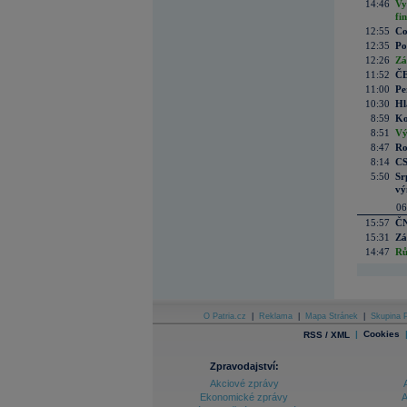
14:46
Vy
fi
12:55
Co
12:35
Po
12:26
Zá
11:52
ČE
11:00
Pe
10:30
Hl
8:59
Ko
8:51
Vý
8:47
Ro
8:14
CS
5:50
Sr
vý
06
15:57
ČN
15:31
Zá
14:47
Rů
O Patria.cz
|
Reklama
|
Mapa Stránek
|
Skupina P
|
Cookies
RSS / XML
Zpravodajství:
Akciové zprávy
Ekonomické zprávy
A