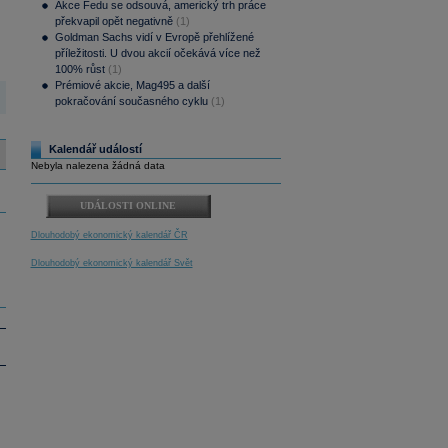
Akce Fedu se odsouvá, americký trh práce
překvapil opět negativně
(1)
Goldman Sachs vidí v Evropě přehlížené
příležitosti. U dvou akcií očekává více než
100% růst
(1)
Prémiové akcie, Mag495 a další
pokračování současného cyklu
(1)
Kalendář událostí
Nebyla nalezena žádná data
UDÁLOSTI ONLINE
Dlouhodobý ekonomický kalendář ČR
Dlouhodobý ekonomický kalendář Svět