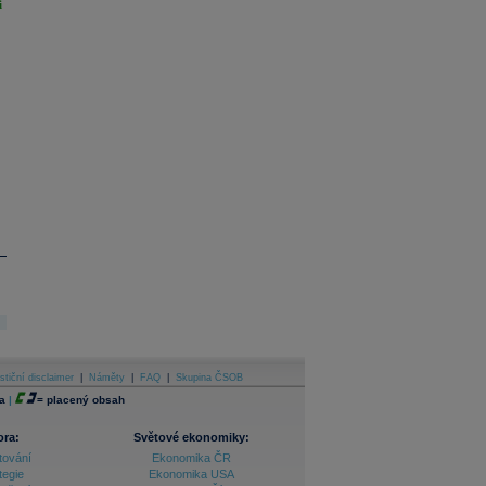
i
stiční disclaimer
|
Náměty
|
FAQ
|
Skupina ČSOB
a
|
=
placený obsah
ora:
Světové ekonomiky:
tování
Ekonomika ČR
tegie
Ekonomika USA