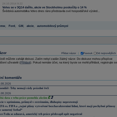
24.10.2014 9:22
Volvu se v 3Q14 dařilo, akcie ve Stockholmu poskočily o 14 %
Švédská automobilka Volvo dnes ráno představila své hospodářské výsled...
bmw
,
Ford
,
GM
,
akcie
,
automobilový průmysl
ázor
Přidat názor
Pavouk
Od nejnovějších
|
ístě můžete zahájit diskusi. Zatím nebyl zadán žádný názor. Do diskuse mohou přispívat
ášení uživatelé (
Přihlásit
). Pokud nemáte účet, na který byste se mohli přihlásit, registrujte se
lní komentáře
.08.2026
kendář: Trhy nemají rády prázdné řeči
.08.2026
abá data z trhu práce pomohla akciím
cie v optimismu, průmysl v extrémním, dluhopisy neprotestují
FA vs. FIFA a „tajné plány vytvořené bezcharakterními lidmi, které mají pochybné přínosy
o samotný fotbal“
ce Fedu se odsouvá, americký trh práce překvapil opět negativně