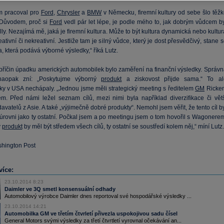
m pracoval pro
Ford
,
Chrysler
a
BMW
v Německu, firemní kultury od sebe šlo těžk
 Důvodem, proč si
Ford
vedl pár let lépe, je podle mého to, jak dobrým vůdcem by
ly. Nezajímá mě, jaká je firemní kultura. Může to být kultura dynamická nebo kultu
reativní či nekreativní. Jestliže tam je silný vůdce, který je dost přesvědčivý, stane 
ra, která podává výborné výsledky,“ říká Lutz.
příčin úpadku amerických automobilek bylo zaměření na finanční výsledky. Správn
e naopak zní: „Poskytujme výborný
produkt
a ziskovost přijde sama.“ To al
ky v USA nechápaly. „Jednou jsme měli strategický meeting s ředitelem
GM
Ricke
. Před námi ležel seznam cílů, mezi nimi byla například diverzifikace či větš
davatelů z Asie. A také „výjimečně dobré produkty“. Nemohl jsem věřit, že tento cíl b
 úrovni jako ty ostatní. Počkal jsem a po meetingu jsem o tom hovořil s Wagonerem
ý
produkt
by měl být středem všech cílů, ty ostatní se soustředí kolem něj,“ míní Lutz.
shington Post
více:
23.10.2014 8:23
Daimler ve 3Q smetl konsensuální odhady
Automobilový výrobce Daimler dnes reportoval své hospodářské výsledky ...
23.10.2014 14:21
Automobilka GM ve třetím čtvrletí přivezla uspokojivou sadu čísel
General Motors svými výsledky za třetí čtvrtletí vyrovnal očekávání an...