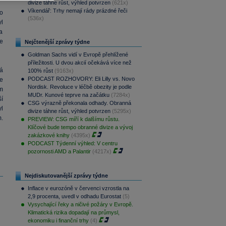
divize táhne růst, výhled potvrzen
(621x)
Víkendář: Trhy nemají rády prázdné řeči
o
(536x)
l
ra
se
Nejčtenější zprávy týdne
Goldman Sachs vidí v Evropě přehlížené
příležitosti. U dvou akcií očekává více než
á
100% růst
(9163x)
PODCAST ROZHOVORY: Eli Lilly vs. Novo
e
Nordisk. Revoluce v léčbě obezity je podle
m
MUDr. Kunové teprve na začátku
(7284x)
í
CSG výrazně překonala odhady. Obranná
yl
divize táhne růst, výhled potvrzen
(5295x)
.
PREVIEW: CSG míří k dalšímu růstu.
Klíčové bude tempo obranné divize a vývoj
zakázkové knihy
(4395x)
PODCAST Týdenní výhled: V centru
pozornosti AMD a Palantir
(4217x)
Nejdiskutovanější zprávy týdne
Inflace v eurozóně v červenci vzrostla na
2,9 procenta, uvedl v odhadu Eurostat
(5)
Vysychající řeky a ničivé požáry v Evropě.
Klimatická rizika dopadají na průmysl,
ekonomiku i finanční trhy
(4)