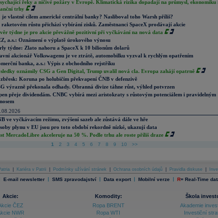
sychající řeky a ničivé požáry v Evropě. Klimatická rizika dopadají na průmysl, ekonomiku 
nanční trhy
 je vlastně cílem americké centrální banky? Nasliboval toho Warsh příliš?
 raketovém růstu přichází vybírání zisků. Zaměstnanci SpaceX prodávají akcie
věr týdne je pro akcie převážně pozitivní při vyčkávání na nová data
Z, a.s.: Oznámení o výplatě úrokového výnosu
rly týdne: Zlato nahoru a SpaceX k 10 bilionům dolarů
avní akcionář Volkswagenu je ve ztrátě, automobilku vyzval k rychlým opatřením
merční banka, a.s.: Výpis z obchodního rejstříku
sledky oznámily CSG a Gen Digital, Trump uvalil nová cla. Evropa zahájí opatrně
zbřesk: Koruna po holubičím překvapení ČNB v defenzivě
G výrazně překonala odhady. Obranná divize táhne růst, výhled potvrzen
pen přeje dividendám. CNBC vybírá mezi aristokraty s růstovým potenciálem i pravidelným
nosem
.08.2026
B ve vyčkávacím režimu, zvýšení sazeb ale zůstává dále ve hře
soby plynu v EU jsou pro toto období rekordně nízké, ukazují data
st MercadoLibre akceleruje na 50 %. Podle trhu ale roste příliš draze
1
2
3
4
5
6
7
8
9
10
>>
atria
|
Kariéra v Patrii
|
Podmínky užívání stránek
|
Ochrana osobních údajů
|
Pravidla diskuse
|
Inve
|
|
|
|
|
E-mail newsletter
SMS zpravodajství
Data export
Mobilní verze
R
=
Real-Time dat
Akcie:
Komodity:
Škola invest
Akcie ČEZ
Ropa BRENT
Akademie inves
kcie NWR
Ropa WTI
Investiční stra