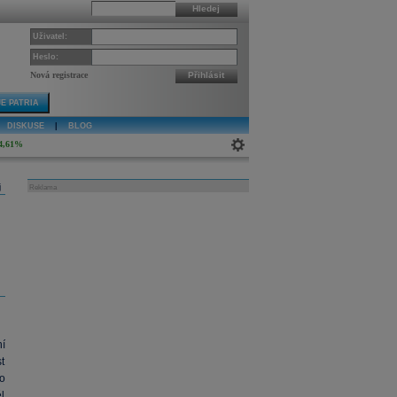
Hledej
Uživatel:
Heslo:
Nová registrace
Přihlásit
E PATRIA
DISKUSE
|
BLOG
4,61%
j
Reklama
í
t
to
l