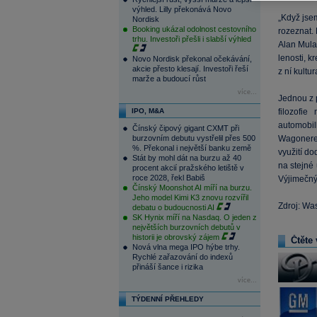
výhled. Lilly překonává Novo
„Když jse
Nordisk
Booking ukázal odolnost cestovního
rozeznat.
trhu. Investoři přešli i slabší výhled
Alan Mulal
lenosti, k
Novo Nordisk překonal očekávání,
akcie přesto klesají. Investoři řeší
z ní kultu
marže a budoucí růst
více...
Jednou z 
IPO, M&A
filozofi
automobil
Čínský čipový gigant CXMT při
burzovním debutu vystřelil přes 500
Wagonerem
%. Překonal i největší banku země
využití do
Stát by mohl dát na burzu až 40
na stejné
procent akcií pražského letiště v
roce 2028, řekl Babiš
Výjimečn
Čínský Moonshot AI míří na burzu.
Jeho model Kimi K3 znovu rozvířil
Zdroj: Wa
debatu o budoucnosti AI
SK Hynix míří na Nasdaq. O jeden z
největších burzovních debutů v
historii je obrovský zájem
Čtěte 
Nová vlna mega IPO hýbe trhy.
Rychlé zařazování do indexů
přináší šance i rizika
více...
TÝDENNÍ PŘEHLEDY