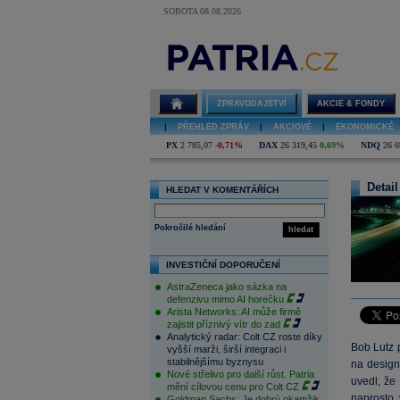
SOBOTA 08.08.2026
ZPRAVODAJSTVÍ
AKCIE & FONDY
|
PŘEHLED ZPRÁV
|
AKCIOVÉ
|
EKONOMICKÉ
PX
2 785,07
-0,71%
DAX
26 319,45
0,69%
NDQ
26 6
Detail
HLEDAT V KOMENTÁŘÍCH
Pokročilé hledání
hledat
INVESTIČNÍ DOPORUČENÍ
AstraZeneca jako sázka na
defenzivu mimo AI horečku
Arista Networks: AI může firmě
zajistit příznivý vítr do zad
Analytický radar: Colt CZ roste díky
Bob Lutz 
vyšší marži, širší integraci i
stabilnějšímu byznysu
na design
Nové střelivo pro další růst. Patria
uvedl, že 
mění cílovou cenu pro Colt CZ
naprosto 
Goldman Sachs: Je dobrý okamžik