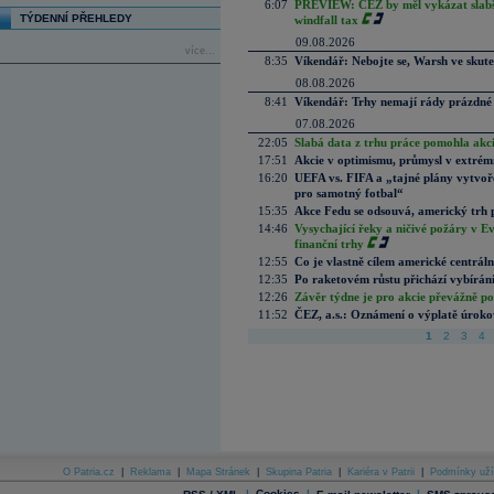
6:07
PREVIEW: ČEZ by měl vykázat slabší 
TÝDENNÍ PŘEHLEDY
windfall tax
09.08.2026
více...
8:35
Víkendář: Nebojte se, Warsh ve skute
08.08.2026
8:41
Víkendář: Trhy nemají rády prázdné 
07.08.2026
22:05
Slabá data z trhu práce pomohla akc
17:51
Akcie v optimismu, průmysl v extrémn
16:20
UEFA vs. FIFA a „tajné plány vytvoř
pro samotný fotbal“
15:35
Akce Fedu se odsouvá, americký trh 
14:46
Vysychající řeky a ničivé požáry v E
finanční trhy
12:55
Co je vlastně cílem americké centrál
12:35
Po raketovém růstu přichází vybírán
12:26
Závěr týdne je pro akcie převážně po
11:52
ČEZ, a.s.: Oznámení o výplatě úrok
1
2
3
4
O Patria.cz
|
Reklama
|
Mapa Stránek
|
Skupina Patria
|
Kariéra v Patrii
|
Podmínky uží
|
Cookies
|
|