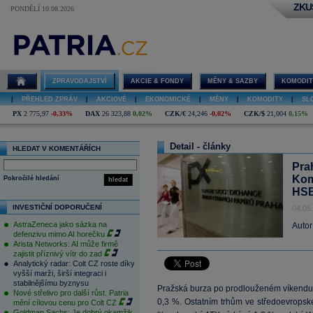
ZKU
PONDĚLÍ 10.08.2026
ZPRAVODAJSTVÍ
AKCIE & FONDY
MĚNY & SAZBY
KOMODIT
|
PŘEHLED ZPRÁV
|
AKCIOVÉ
|
EKONOMICKÉ
|
MĚNY
|
KOMODITY
|
SL
PX
2 775,97
-0,33%
DAX
26 323,88
0,02%
CZK/€
24,246
-0,02%
CZK/$
21,004
0,15%
Detail - články
HLEDAT V KOMENTÁŘÍCH
Pra
Kom
Pokročilé hledání
hledat
HSB
INVESTIČNÍ DOPORUČENÍ
04.05
AstraZeneca jako sázka na
Autor
defenzivu mimo AI horečku
Arista Networks: AI může firmě
zajistit příznivý vítr do zad
Analytický radar: Colt CZ roste díky
vyšší marži, širší integraci i
stabilnějšímu byznysu
Pražská burza po prodlouženém víkendu 
Nové střelivo pro další růst. Patria
0,3 %. Ostatním trhům ve středoevrops
mění cílovou cenu pro Colt CZ
Goldman Sachs: Je dobrý okamžik