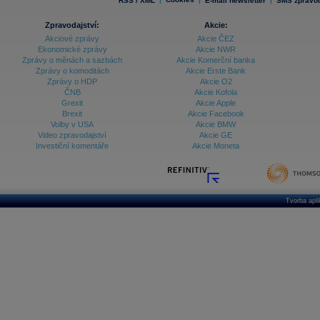
RSS / XML
E-mail newsletter
SMS zpravod
Zpravodajství:
Akcie:
Akciové zprávy
Akcie ČEZ
Ekonomické zprávy
Akcie NWR
Zprávy o měnách a sazbách
Akcie Komerční banka
Zprávy o komoditách
Akcie Erste Bank
Zprávy o HDP
Akcie O2
ČNB
Akcie Kofola
Grexit
Akcie Apple
Brexit
Akcie Facebook
Volby v USA
Akcie BMW
Video zpravodajství
Akcie GE
Investiční komentáře
Akcie Moneta
Tvorba apl