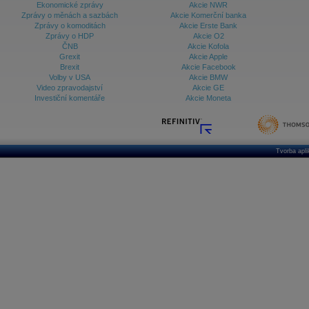
Ekonomické zprávy
Akcie NWR
Zprávy o měnách a sazbách
Akcie Komerční banka
Zprávy o komoditách
Akcie Erste Bank
Zprávy o HDP
Akcie O2
ČNB
Akcie Kofola
Grexit
Akcie Apple
Brexit
Akcie Facebook
Volby v USA
Akcie BMW
Video zpravodajství
Akcie GE
Investiční komentáře
Akcie Moneta
Tvorba apl