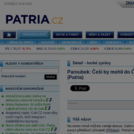
ZKU
PONDĚLÍ 10.08.2026
ZPRAVODAJSTVÍ
AKCIE & FONDY
MĚNY & SAZBY
KOMODIT
|
PŘEHLED ZPRÁV
|
AKCIOVÉ
|
EKONOMICKÉ
|
MĚNY
|
KOMODITY
|
SL
PX
2 785,07
-0,71%
DAX
26 319,45
0,69%
CZK/€
24,230
-0,06%
CZK/$
20,969
0,00%
Detail - horké zprávy
HLEDAT V KOMENTÁŘÍCH
Paroubek: Češi by mohli do Čí
Pokročilé hledání
(Patria)
hledat
INVESTIČNÍ DOPORUČENÍ
AstraZeneca jako sázka na
defenzivu mimo AI horečku
Reklama
Arista Networks: AI může firmě
zajistit příznivý vítr do zad
Analytický radar: Colt CZ roste díky
vyšší marži, širší integraci i
Váš názor
stabilnějšímu byznysu
Nové střelivo pro další růst. Patria
Na tomto místě můžete zahájit diskusi. Zatím
mění cílovou cenu pro Colt CZ
pouze přihlášení uživatelé (
Přihlásit
). Pokud ne
Goldman Sachs: Je dobrý okamžik