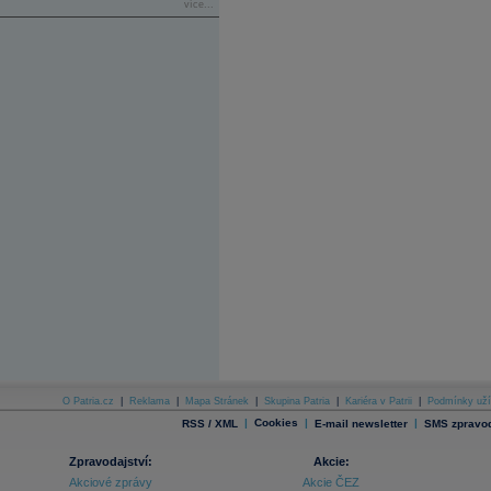
více...
O Patria.cz
|
Reklama
|
Mapa Stránek
|
Skupina Patria
|
Kariéra v Patrii
|
Podmínky uží
|
Cookies
|
|
RSS / XML
E-mail newsletter
SMS zpravod
Zpravodajství:
Akcie:
Akciové zprávy
Akcie ČEZ