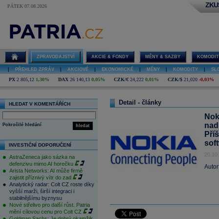
ZKU
PÁTEK 07.08.2026
ZPRAVODAJSTVÍ
AKCIE & FONDY
MĚNY & SAZBY
KOMODIT
|
PŘEHLED ZPRÁV
|
AKCIOVÉ
|
EKONOMICKÉ
|
MĚNY
|
KOMODITY
|
SL
PX
2 805,12
1,30%
DAX
26 140,13
0,05%
CZK/€
24,222
0,01%
CZK/$
21,020
-0,03%
Detail - články
HLEDAT V KOMENTÁŘÍCH
Nok
nad
Pokročilé hledání
hledat
Příš
sof
INVESTIČNÍ DOPORUČENÍ
20.10
AstraZeneca jako sázka na
defenzivu mimo AI horečku
Autor
Arista Networks: AI může firmě
zajistit příznivý vítr do zad
Analytický radar: Colt CZ roste díky
vyšší marži, širší integraci i
stabilnějšímu byznysu
Nové střelivo pro další růst. Patria
mění cílovou cenu pro Colt CZ
Goldman Sachs: Je dobrý okamžik