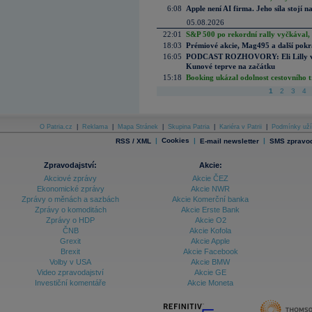
6:08
Apple není AI firma. Jeho síla stojí n
05.08.2026
22:01
S&P 500 po rekordní rally vyčkával,
18:03
Prémiové akcie, Mag495 a další pokr
16:05
PODCAST ROZHOVORY: Eli Lilly vs. 
Kunové teprve na začátku
15:18
Booking ukázal odolnost cestovního trh
1
2
3
4
O Patria.cz
|
Reklama
|
Mapa Stránek
|
Skupina Patria
|
Kariéra v Patrii
|
Podmínky uží
|
Cookies
|
|
RSS / XML
E-mail newsletter
SMS zpravod
Zpravodajství:
Akcie:
Akciové zprávy
Akcie ČEZ
Ekonomické zprávy
Akcie NWR
Zprávy o měnách a sazbách
Akcie Komerční banka
Zprávy o komoditách
Akcie Erste Bank
Zprávy o HDP
Akcie O2
ČNB
Akcie Kofola
Grexit
Akcie Apple
Brexit
Akcie Facebook
Volby v USA
Akcie BMW
Video zpravodajství
Akcie GE
Investiční komentáře
Akcie Moneta