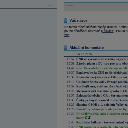
více...
Reklama
Váš názor
Na tomto místě můžete zahájit diskusi. Zatím
pouze přihlášení uživatelé (
Přihlásit
). Pokud ne
zde
.
Aktuální komentáře
06.08.2026
15:57
ČNB ve vyčkávacím režimu, zvýšení s
15:31
Zásoby plynu v EU jsou pro toto obdo
14:47
Růst MercadoLibre akceleruje na 50 %
14:37
Bankovní rada ČNB podle očekávání 
13:32
Nintendo navýšilo zisk o 150 procen
13:19
Goldman Sachs vidí v Evropě přehlíže
11:59
Rychlejší růst, vyšší marže a lepší v
11:40
Meziroční růst stavební výroby v ČR
11:37
Zahraniční obchod ČR v červnu skonč
11:35
Český průmysl zakončil druhé čtvrtlet
11:29
Skupina ČSOB v 1. pololetí: Velký zá
11:26
Paměťový sektor je brzda pro techy,
10:27
PREVIEW: CSG míří k dalšímu růstu.
knihy
8:43
Rozbřesk: Inflace v červenci mírně v
8:40
ČNB rozhodne o sazbách, trhy mezitím