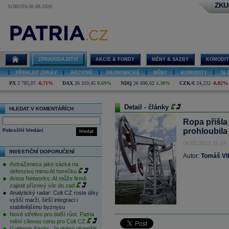
ZKU
SOBOTA 08.08.2026
ZPRAVODAJSTVÍ
AKCIE & FONDY
MĚNY & SAZBY
KOMODIT
|
PŘEHLED ZPRÁV
|
AKCIOVÉ
|
EKONOMICKÉ
|
MĚNY
|
KOMODITY
|
SL
PX
2 785,07
-0,71%
DAX
26 319,45
0,69%
NDQ
26 690,62
1,30%
CZK/€
24,232
-0,02%
Detail - články
HLEDAT V KOMENTÁŘÍCH
Ropa přišla 
prohloubila
Pokročilé hledání
hledat
04.03.2013 16:14
INVESTIČNÍ DOPORUČENÍ
Autor:
Tomáš Vl
AstraZeneca jako sázka na
defenzivu mimo AI horečku
Arista Networks: AI může firmě
zajistit příznivý vítr do zad
Analytický radar: Colt CZ roste díky
vyšší marži, širší integraci i
stabilnějšímu byznysu
Nové střelivo pro další růst. Patria
mění cílovou cenu pro Colt CZ
Goldman Sachs: Je dobrý okamžik