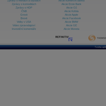
Zprávy o měnách a sazbách
Akcie Komerční banka
Zprávy o komoditách
Akcie Erste Bank
Zprávy o HDP
Akcie O2
ČNB
Akcie Kofola
Grexit
Akcie Apple
Brexit
Akcie Facebook
Volby v USA
Akcie BMW
Video zpravodajství
Akcie GE
Investiční komentáře
Akcie Moneta
Tvorba apl