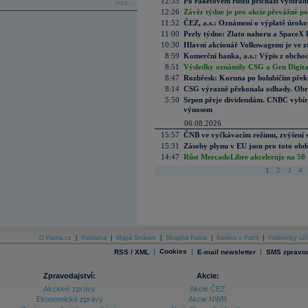
12:35
Po raketovém růstu přichází vybírán
více...
12:26
Závěr týdne je pro akcie převážně po
11:52
ČEZ, a.s.: Oznámení o výplatě úrok
11:00
Perly týdne: Zlato nahoru a SpaceX 
10:30
Hlavní akcionář Volkswagenu je ve z
8:59
Komerční banka, a.s.: Výpis z obchod
8:51
Výsledky oznámily CSG a Gen Digital
8:47
Rozbřesk: Koruna po holubičím přek
8:14
CSG výrazně překonala odhady. Obran
5:50
Srpen přeje dividendám. CNBC vybírá
výnosem
06.08.2026
15:57
ČNB ve vyčkávacím režimu, zvýšení s
15:31
Zásoby plynu v EU jsou pro toto obdo
14:47
Růst MercadoLibre akceleruje na 50 %
1
2
3
4
O Patria.cz
|
Reklama
|
Mapa Stránek
|
Skupina Patria
|
Kariéra v Patrii
|
Podmínky uží
|
Cookies
|
|
RSS / XML
E-mail newsletter
SMS zpravod
Zpravodajství:
Akcie:
Akciové zprávy
Akcie ČEZ
Ekonomické zprávy
Akcie NWR