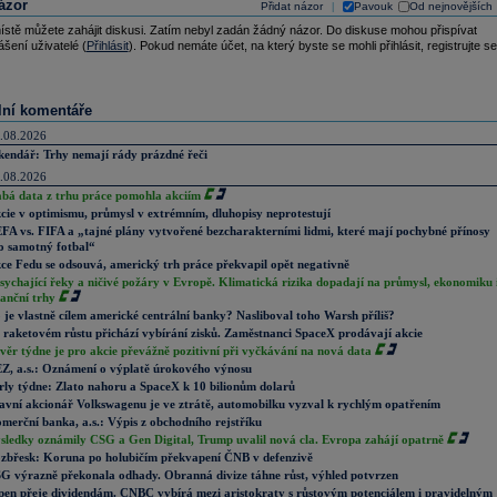
ázor
Přidat názor
Pavouk
Od nejnovějších
|
ístě můžete zahájit diskusi. Zatím nebyl zadán žádný názor. Do diskuse mohou přispívat
ášení uživatelé (
Přihlásit
). Pokud nemáte účet, na který byste se mohli přihlásit, registrujte se
lní komentáře
.08.2026
kendář: Trhy nemají rády prázdné řeči
.08.2026
abá data z trhu práce pomohla akciím
cie v optimismu, průmysl v extrémním, dluhopisy neprotestují
FA vs. FIFA a „tajné plány vytvořené bezcharakterními lidmi, které mají pochybné přínosy
o samotný fotbal“
ce Fedu se odsouvá, americký trh práce překvapil opět negativně
sychající řeky a ničivé požáry v Evropě. Klimatická rizika dopadají na průmysl, ekonomiku 
nanční trhy
 je vlastně cílem americké centrální banky? Nasliboval toho Warsh příliš?
 raketovém růstu přichází vybírání zisků. Zaměstnanci SpaceX prodávají akcie
věr týdne je pro akcie převážně pozitivní při vyčkávání na nová data
Z, a.s.: Oznámení o výplatě úrokového výnosu
rly týdne: Zlato nahoru a SpaceX k 10 bilionům dolarů
avní akcionář Volkswagenu je ve ztrátě, automobilku vyzval k rychlým opatřením
merční banka, a.s.: Výpis z obchodního rejstříku
sledky oznámily CSG a Gen Digital, Trump uvalil nová cla. Evropa zahájí opatrně
zbřesk: Koruna po holubičím překvapení ČNB v defenzivě
G výrazně překonala odhady. Obranná divize táhne růst, výhled potvrzen
pen přeje dividendám. CNBC vybírá mezi aristokraty s růstovým potenciálem i pravidelným