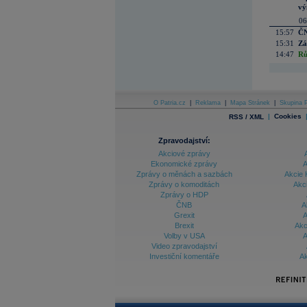
vý
06
15:57
ČN
15:31
Zá
14:47
Rů
O Patria.cz
|
Reklama
|
Mapa Stránek
|
Skupina P
|
Cookies
RSS / XML
Zpravodajství:
Akciové zprávy
Ekonomické zprávy
A
Zprávy o měnách a sazbách
Akcie 
Zprávy o komoditách
Akc
Zprávy o HDP
ČNB
A
Grexit
A
Brexit
Akc
Volby v USA
A
Video zpravodajství
Investiční komentáře
Ak