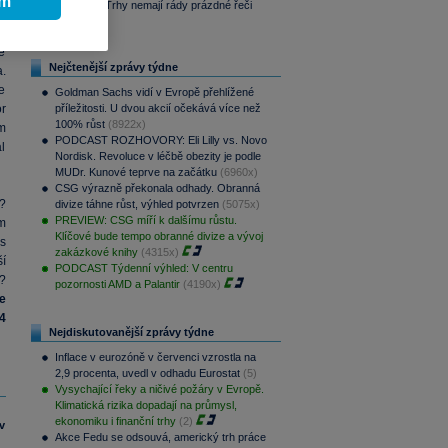
ím
Víkendář: Trhy nemají rády prázdné řeči
a
(314x)
0
ě
Nejčtenější zprávy týdne
.
e
Goldman Sachs vidí v Evropě přehlížené
or
příležitosti. U dvou akcií očekává více než
100% růst
(8922x)
m
PODCAST ROZHOVORY: Eli Lilly vs. Novo
l
Nordisk. Revoluce v léčbě obezity je podle
MUDr. Kunové teprve na začátku
(6960x)
CSG výrazně překonala odhady. Obranná
?
divize táhne růst, výhled potvrzen
(5075x)
PREVIEW: CSG míří k dalšímu růstu.
m
Klíčové bude tempo obranné divize a vývoj
s
zakázkové knihy
(4315x)
í
PODCAST Týdenní výhled: V centru
?
pozornosti AMD a Palantir
(4190x)
e
4
Nejdiskutovanější zprávy týdne
Inflace v eurozóně v červenci vzrostla na
2,9 procenta, uvedl v odhadu Eurostat
(5)
Vysychající řeky a ničivé požáry v Evropě.
Klimatická rizika dopadají na průmysl,
ekonomiku i finanční trhy
(2)
v
Akce Fedu se odsouvá, americký trh práce