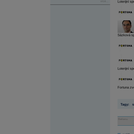
více...
Loterijní s
Sázková spo
Loterijní s
Fortuna zve
Tagy:
s
Reklama