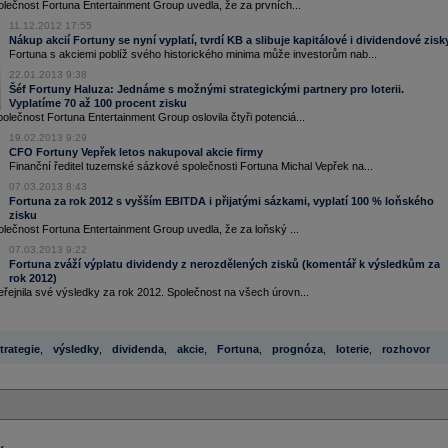
polečnost Fortuna Entertainment Group uvedla, že za prvních...
11.12.2012 17:55
Nákup akcií Fortuny se nyní vyplatí, tvrdí KB a slibuje kapitálové i dividendové zisk
Fortuna s akciemi poblíž svého historického minima může investorům nab...
22.01.2013 9:38
Šéf Fortuny Haluza: Jednáme s možnými strategickými partnery pro loterii.
Vyplatíme 70 až 100 procent zisku
lečnost Fortuna Entertainment Group oslovila čtyři potenciá...
19.02.2013 9:29
CFO Fortuny Vepřek letos nakupoval akcie firmy
Finanční ředitel tuzemské sázkové společnosti Fortuna Michal Vepřek na...
07.03.2013 8:43
Fortuna za rok 2012 s vyšším EBITDA i přijatými sázkami, vyplatí 100 % loňského
zisku
polečnost Fortuna Entertainment Group uvedla, že za loňský ...
07.03.2013 9:22
Fortuna zváží výplatu dividendy z nerozdělených zisků (komentář k výsledkům za
rok 2012)
řejnila své výsledky za rok 2012. Společnost na všech úrovn...
trategie
,
výsledky
,
dividenda
,
akcie
,
Fortuna
,
prognóza
,
loterie
,
rozhovor