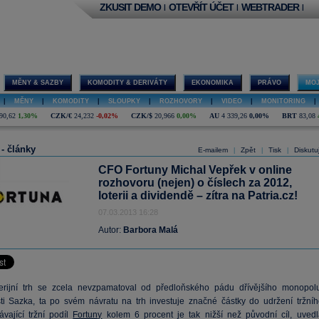
ZKUSIT DEMO
OTEVŘÍT ÚČET
WEBTRADER
|
|
|
MĚNY & SAZBY
KOMODITY & DERIVÁTY
EKONOMIKA
PRÁVO
MOJ
|
MĚNY
|
KOMODITY
|
SLOUPKY
|
ROZHOVORY
|
VIDEO
|
MONITORING
|
90,62
1,30%
CZK/€
24,232
-0,02%
CZK/$
20,966
0,00%
AU
4 339,26
0,00%
BRT
83,08
 - články
E-mailem
Zpět
Tisk
Diskutu
|
|
|
CFO Fortuny Michal Vepřek v online
rozhovoru (nejen) o číslech za 2012,
loterii a dividendě – zítra na Patria.cz!
07.03.2013 16:28
Autor:
Barbora Malá
erijní trh se zcela nevzpamatoval od předloňského pádu dřívějšího monopolu
ti Sazka, ta po svém návratu na trh investuje značné částky do udržení tržníh
ávající tržní podíl
Fortuny
kolem 6 procent je tak nižší než původní cíl, uvedl