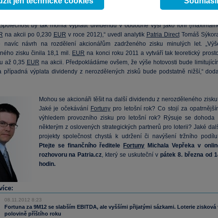
žít jen technické cookies
Souhlas
saženého čistého zisku 12,3 milionu
eur
navrhne vedení
Fortuny
ke schválení n
adě 28. května vyplacení 100 procent, čímž by výplatní poměr vzrostl z loňských 9
„Společnost by tak mohla vyplatit dividendu v obdobné výši jako loni (maximáln
R
na akcii po 0,230
EUR
v roce 2012),“ uvedl analytik
Patria Direct
Tomáš Sýkora
e navíc návrh na rozdělení akcionářům zadrženého zisku minulých let. „Výš
ného zisku činila 18,1 mil.
EUR
na konci roku 2011 a vytváří tak teoretický prost
tu až 0,35
EUR
na akcii. Předpokládáme ovšem, že výše hotovosti bude limitující
a případná výplata dividendy z nerozdělených zisků bude podstatně nižší,“ doda
Mohou se akcionáři těšit na další dividendu z nerozděleného zisku
Jaké je očekávání
Fortuny
pro letošní rok? Co stojí za opatrnější
výhledem provozního zisku pro letošní rok? Rýsuje se dohoda 
některým z oslovených strategických partnerů pro loterii? Jaké dalš
projekty společnost chystá k udržení či navýšení tržního podílu
Ptejte se finančního ředitele
Fortuny
Michala Vepřeka v onlin
rozhovoru na Patria.cz
, který se uskuteční v
pátek 8. března od 1
hodin.
více:
08.11.2012 8:23
Fortuna za 9M12 se slabším EBITDA, ale vyššími přijatými sázkami. Loterie zisková 
polovině příštího roku