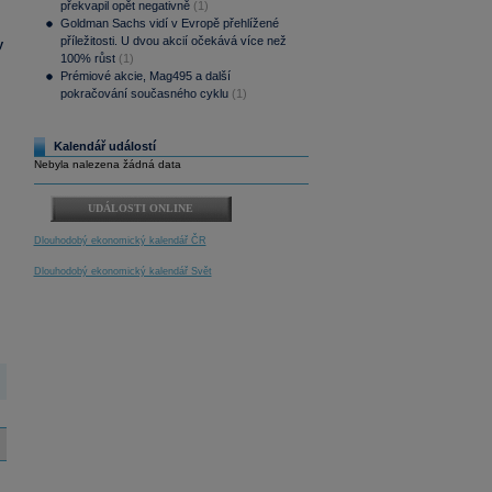
překvapil opět negativně
(1)
Goldman Sachs vidí v Evropě přehlížené
příležitosti. U dvou akcií očekává více než
y
100% růst
(1)
Prémiové akcie, Mag495 a další
pokračování současného cyklu
(1)
Kalendář událostí
Nebyla nalezena žádná data
UDÁLOSTI ONLINE
Dlouhodobý ekonomický kalendář ČR
Dlouhodobý ekonomický kalendář Svět