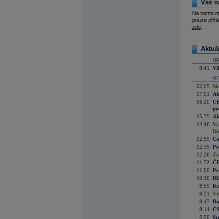
Váš n
Na tomto m
pouze přihl
zde
.
Aktuá
08
8:41
Ví
07
22:05
Sl
17:51
Ak
16:20
UE
pr
15:35
Ak
14:46
Vy
fi
12:55
Co
12:35
Po
12:26
Zá
11:52
ČE
11:00
Pe
10:30
Hl
8:59
Ko
8:51
Vý
8:47
Ro
8:14
CS
5:50
Sr