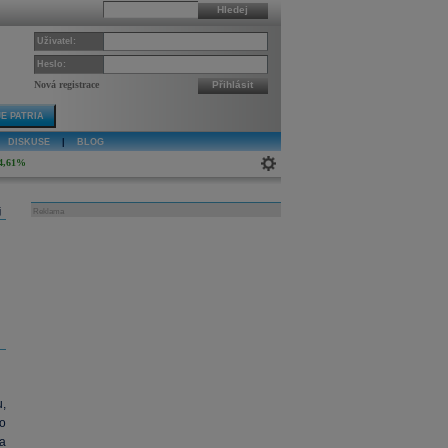
Hledej
Uživatel:
Heslo:
Nová registrace
Přihlásit
E PATRIA
DISKUSE
|
BLOG
4,61%
j
Reklama
,
o
a