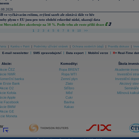
nosem
.08.2026
B ve vyčkávacím režimu, zvýšení sazeb ale zůstává dále ve hře
soby plynu v EU jsou pro toto období rekordně nízké, ukazují data
st MercadoLibre akceleruje na 50 %. Podle trhu ale roste příliš draze
1
2
3
4
5
6
7
8
9
10
>>
atria
|
Kariéra v Patrii
|
Podmínky užívání stránek
|
Ochrana osobních údajů
|
Pravidla diskuse
|
Inve
|
|
|
|
|
E-mail newsletter
SMS zpravodajství
Data export
Mobilní verze
R
=
Real-Time dat
Akcie:
Komodity:
Škola invest
Akcie ČEZ
Ropa BRENT
Akademie inves
kcie NWR
Ropa WTI
Investiční stra
Komerční banka
Zemní plyn
Investiční dopo
ie Erste Bank
Zlato
Akciový slov
Akcie O2
Stříbro
Semináře
kcie Kofola
Měď
Měnová kalku
kcie Apple
Cukr
ie Facebook
Bavlna
kcie BMW
Kakao
Akcie GE
cie Moneta