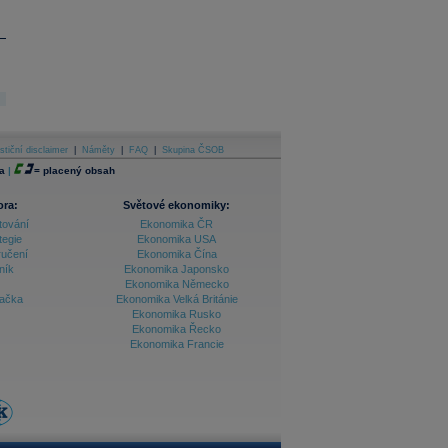
stiční disclaimer
|
Náměty
|
FAQ
|
Skupina ČSOB
a
|
=
placený obsah
ora:
Světové ekonomiky:
tování
Ekonomika ČR
tegie
Ekonomika USA
ručení
Ekonomika Čína
ník
Ekonomika Japonsko
Ekonomika Německo
lačka
Ekonomika Velká Británie
Ekonomika Rusko
Ekonomika Řecko
Ekonomika Francie