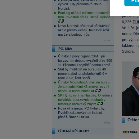
Pou
výhled. Lilly překonává Novo
Z loni do
Nordisk
valné hrom
Booking ukázal odolnost cestovního
procent. 
trhu. Investoři přešli i slabší výhled
0,236
EU
Novo Nordisk překonal očekávání,
Ve hře j
akcie přesto klesají. Investoři řeší
nerozděle
marže a budoucí růst
pro výpla
více...
faktorem 
IPO, M&A
Sýkora.
Čínský čipový gigant CXMT při
burzovním debutu vystřelil přes 500
%. Překonal i největší banku země
Stát by mohl dát na burzu až 40
procent akcií pražského letiště v
roce 2028, řekl Babiš
Čínský Moonshot AI míří na burzu.
Jeho model Kimi K3 znovu rozvířil
debatu o budoucnosti AI
SK Hynix míří na Nasdaq. O jeden z
největších burzovních debutů v
historii je obrovský zájem
Nová vlna mega IPO hýbe trhy.
Rychlé zařazování do indexů
přináší šance i rizika
Čtěte 
více...
TÝDENNÍ PŘEHLEDY