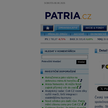
SOBOTA 08.08.2026
ZPRAVODAJSTVÍ
AKCIE & FONDY
|
PŘEHLED ZPRÁV
|
AKCIOVÉ
|
EKONOMICKÉ
PX
2 785,07
-0,71%
DAX
26 319,45
0,69%
NDQ
26 6
Detail
HLEDAT V KOMENTÁŘÍCH
Pokročilé hledání
hledat
INVESTIČNÍ DOPORUČENÍ
AstraZeneca jako sázka na
defenzivu mimo AI horečku
Arista Networks: AI může firmě
zajistit příznivý vítr do zad
Analytický radar: Colt CZ roste díky
vyšší marži, širší integraci i
Český lot
stabilnějšímu byznysu
Nové střelivo pro další růst. Patria
společnos
mění cílovou cenu pro Colt CZ
podílu. St
Goldman Sachs: Je dobrý okamžik