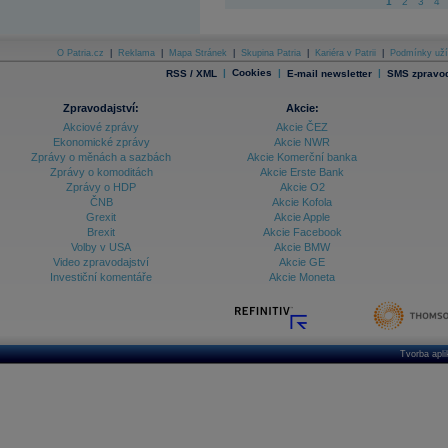
1
2
3
4
O Patria.cz
|
Reklama
|
Mapa Stránek
|
Skupina Patria
|
Kariéra v Patrii
|
Podmínky uží
|
Cookies
|
|
RSS / XML
E-mail newsletter
SMS zpravod
Zpravodajství:
Akcie:
Akciové zprávy
Akcie ČEZ
Ekonomické zprávy
Akcie NWR
Zprávy o měnách a sazbách
Akcie Komerční banka
Zprávy o komoditách
Akcie Erste Bank
Zprávy o HDP
Akcie O2
ČNB
Akcie Kofola
Grexit
Akcie Apple
Brexit
Akcie Facebook
Volby v USA
Akcie BMW
Video zpravodajství
Akcie GE
Investiční komentáře
Akcie Moneta
Tvorba apl