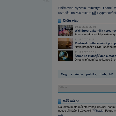
více...
Sněmovna vyzvala ministryni financí v
rozpočtu na 500 miliard
Kč
k vypracování 
Čtěte více:
10.11.2020 22:06
Wall Street zakončila nerozho
Americké akciové trhy zakončily
11.11.2020 9:13
Rozbřesk: Inflace mírně pod
Nová prognóza ČNB úspěšně proš
11.11.2020 10:31
Šance na klidnější den a otaz
Dnes si připomínáme konec 1. sv
Tagy:
strategie
,
politika
,
dluh
,
MF
,
Reklama
Váš názor
Na tomto místě můžete zahájit diskusi. Zatím
pouze přihlášení uživatelé (
Přihlásit
). Pokud ne
zde
.