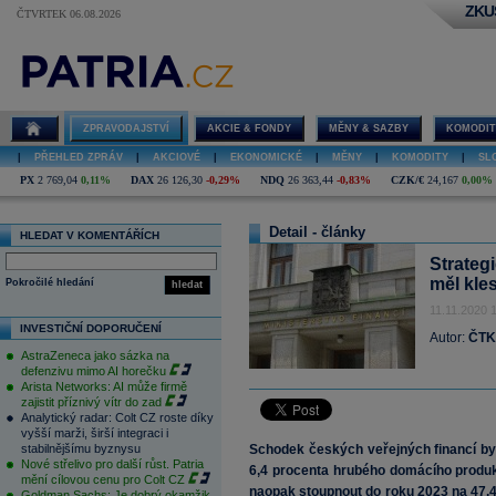
ZKU
ČTVRTEK 06.08.2026
ZPRAVODAJSTVÍ
AKCIE & FONDY
MĚNY & SAZBY
KOMODIT
|
PŘEHLED ZPRÁV
|
AKCIOVÉ
|
EKONOMICKÉ
|
MĚNY
|
KOMODITY
|
SL
PX
2 769,04
0,11%
DAX
26 126,30
-0,29%
NDQ
26 363,44
-0,83%
CZK/€
24,167
0,00%
Detail - články
HLEDAT V KOMENTÁŘÍCH
Strateg
měl kle
Pokročilé hledání
hledat
11.11.2020 
INVESTIČNÍ DOPORUČENÍ
Autor:
ČTK
AstraZeneca jako sázka na
defenzivu mimo AI horečku
Arista Networks: AI může firmě
zajistit příznivý vítr do zad
Analytický radar: Colt CZ roste díky
vyšší marži, širší integraci i
stabilnějšímu byznysu
Schodek českých veřejných financí by
Nové střelivo pro další růst. Patria
6,4 procenta hrubého domácího produ
mění cílovou cenu pro Colt CZ
naopak stoupnout do roku 2023 na 47,
Goldman Sachs: Je dobrý okamžik