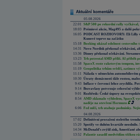
Aktuální komentáře
05.08.2026
22:01
S&P 500 po rekordní rally vyčkával,
18:03
Prémiové akcie, Mag495 a další pokr
16:05
PODCAST ROZHOVORY: Eli Lilly vs. 
Kunové teprve na začátku
15:18
Booking ukázal odolnost cestovního trh
14:31
Novo Nordisk překonal očekávání, akci
13:36
Disney překonal očekávání. Streamova
13:23
Trh potrestal AMD příliš. AI příběh p
11:58
SpaceX roste raketovým tempem, inves
11:19
Geopolitika trhům svědčí, zatímco v
11:11
Nálada v německém automobilovém prů
10:30
Útraty domácností dále rostou, malo
9:43
Inflace v červenci lehce zrychlila. Pot
9:14
Bezvavlasy potvrzuje celoroční výhl
9:01
Rozbřesk: České úspory na evropském
8:54
AMD zklamalo výhledem, SpaceX vydě
naděje na otevření Hormuzu
6:06
Fed mlčí, trh utahuje podmínky. Nejis
04.08.2026
17:02
Definitivní proražení stoletého trend
15:20
Spotify ve duhém kvartále neoslnilo. 
14:34
McDonald's zvýšil zisk, Američané ale
13:52
Palantir zasadil medvědům těžkou rá