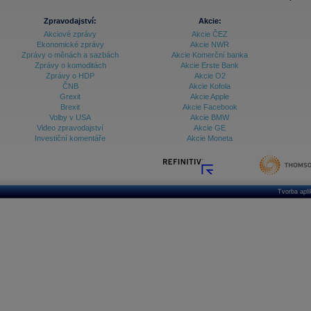
Zpravodajství:
Akcie:
Akciové zprávy
Akcie ČEZ
Ekonomické zprávy
Akcie NWR
Zprávy o měnách a sazbách
Akcie Komerční banka
Zprávy o komoditách
Akcie Erste Bank
Zprávy o HDP
Akcie O2
ČNB
Akcie Kofola
Grexit
Akcie Apple
Brexit
Akcie Facebook
Volby v USA
Akcie BMW
Video zpravodajství
Akcie GE
Investiční komentáře
Akcie Moneta
Tvorba apl