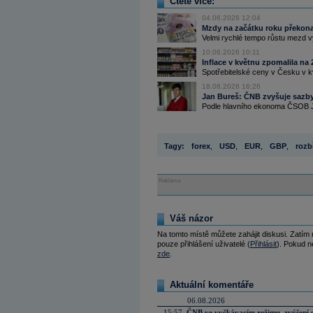
Čtěte více:
04.06.2026 12:04
Mzdy na začátku roku překona
Velmi rychlé tempo růstu mezd 
10.06.2026 10:11
Inflace v květnu zpomalila na 
Spotřebitelské ceny v Česku v kv
18.06.2026 16:26
Jan Bureš: ČNB zvyšuje sazby,
Podle hlavního ekonoma ČSOB J
Tagy:
forex
,
USD
,
EUR
,
GBP
,
rozb
Reklama
Váš názor
Na tomto místě můžete zahájit diskusi. Zatím
pouze přihlášení uživatelé (
Přihlásit
). Pokud ne
zde
.
Aktuální komentáře
06.08.2026
15:57
ČNB ve vyčkávacím režimu, zvýšení s