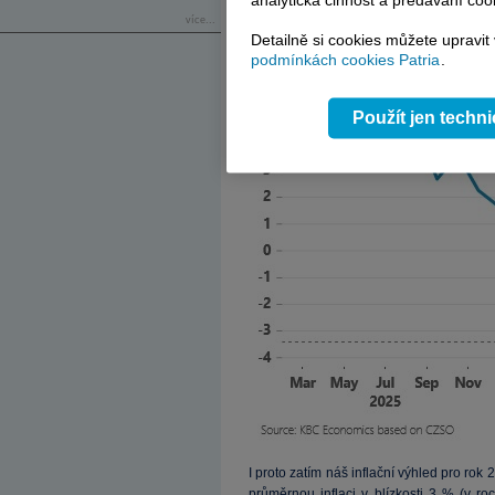
analytická činnost a předávání coo
více...
Detailně si cookies můžete upravit
podmínkách cookies Patria
.
Použít jen techn
I proto zatím náš inflační výhled pro r
průměrnou inflaci v blízkosti 3 % (v r