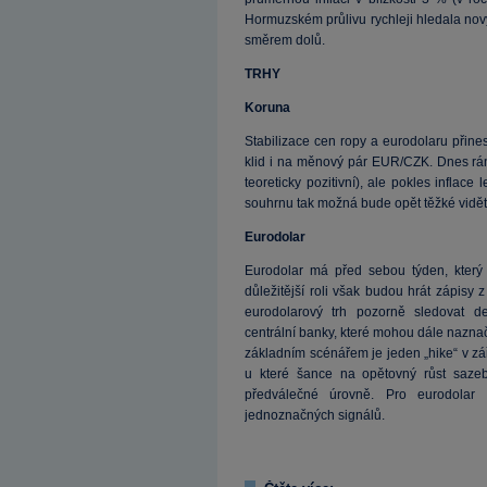
Hormuzském průlivu rychleji hledala nov
směrem dolů.
TRHY
Koruna
Stabilizace cen ropy a eurodolaru přine
klid i na měnový pár EUR/CZK. Dnes rá
teoreticky pozitivní), ale pokles inflace
souhrnu tak možná bude opět těžké vidět 
Eurodolar
Eurodolar má před sebou týden, který 
důležitější roli však budou hrát zápis
eurodolarový trh pozorně sledovat de
centrální banky, které mohou dále nazna
základním scénářem je jeden „hike“ v zář
u které šance na opětovný růst saze
předválečné úrovně. Pro eurodolar
jednoznačných signálů.