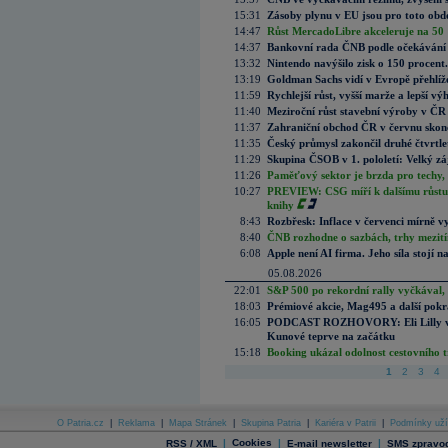
15:31
Zásoby plynu v EU jsou pro toto obdo
14:47
Růst MercadoLibre akceleruje na 50 %
14:37
Bankovní rada ČNB podle očekávání 
13:32
Nintendo navýšilo zisk o 150 procen
13:19
Goldman Sachs vidí v Evropě přehlíže
11:59
Rychlejší růst, vyšší marže a lepší v
11:40
Meziroční růst stavební výroby v ČR
11:37
Zahraniční obchod ČR v červnu skonč
11:35
Český průmysl zakončil druhé čtvrtlet
11:29
Skupina ČSOB v 1. pololetí: Velký zá
11:26
Paměťový sektor je brzda pro techy,
10:27
PREVIEW: CSG míří k dalšímu růstu.
knihy
8:43
Rozbřesk: Inflace v červenci mírně v
8:40
ČNB rozhodne o sazbách, trhy mezitím
6:08
Apple není AI firma. Jeho síla stojí n
05.08.2026
22:01
S&P 500 po rekordní rally vyčkával,
18:03
Prémiové akcie, Mag495 a další pokr
16:05
PODCAST ROZHOVORY: Eli Lilly vs. 
Kunové teprve na začátku
15:18
Booking ukázal odolnost cestovního trh
1
2
3
4
O Patria.cz
|
Reklama
|
Mapa Stránek
|
Skupina Patria
|
Kariéra v Patrii
|
Podmínky uží
|
Cookies
|
|
RSS / XML
E-mail newsletter
SMS zpravod