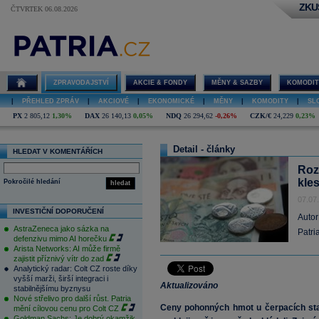
ZKU
ČTVRTEK 06.08.2026
ZPRAVODAJSTVÍ
AKCIE & FONDY
MĚNY & SAZBY
KOMODIT
|
PŘEHLED ZPRÁV
|
AKCIOVÉ
|
EKONOMICKÉ
|
MĚNY
|
KOMODITY
|
SL
PX
2 805,12
1,30%
DAX
26 140,13
0,05%
NDQ
26 294,62
-0,26%
CZK/€
24,229
0,23%
Detail - články
HLEDAT V KOMENTÁŘÍCH
Roz
kle
Pokročilé hledání
hledat
07.07
INVESTIČNÍ DOPORUČENÍ
Autor
AstraZeneca jako sázka na
Patri
defenzivu mimo AI horečku
Arista Networks: AI může firmě
zajistit příznivý vítr do zad
Analytický radar: Colt CZ roste díky
vyšší marži, širší integraci i
Aktualizováno
stabilnějšímu byznysu
Nové střelivo pro další růst. Patria
Ceny pohonných hmot u čerpacích sta
mění cílovou cenu pro Colt CZ
Goldman Sachs: Je dobrý okamžik