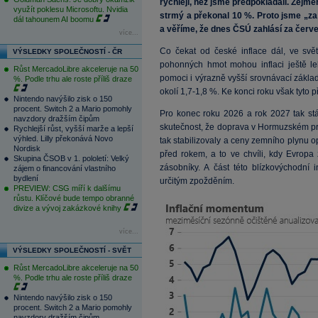
rychleji, než jsme předpokládali. Zejmé
využít poklesu Microsoftu. Nvidia
strmý a překonal 10 %. Proto jsme „za 
dál tahounem AI boomu
a věříme, že dnes ČSÚ zahlásí za červen
více...
Co čekat od české inflace dál, ve sv
VÝSLEDKY SPOLEČNOSTÍ - ČR
pohonných hmot mohou inflaci ještě le
Růst MercadoLibre akceleruje na 50
pomoci i výrazně vyšší srovnávací základ
%. Podle trhu ale roste příliš draze
okolí 1,7-1,8 %. Ke konci roku však tyto 
Nintendo navýšilo zisk o 150
procent. Switch 2 a Mario pomohly
Pro konec roku 2026 a rok 2027 tak stá
navzdory dražším čipům
skutečnost, že doprava v Hormuzském pr
Rychlejší růst, vyšší marže a lepší
výhled. Lilly překonává Novo
tak stabilizovaly a ceny zemního plynu o
Nordisk
před rokem, a to ve chvíli, kdy Evropa
Skupina ČSOB v 1. pololetí: Velký
zásobníky. A část této blízkovýchodní 
zájem o financování vlastního
bydlení
určitým zpožděním.
PREVIEW: CSG míří k dalšímu
růstu. Klíčové bude tempo obranné
divize a vývoj zakázkové knihy
více...
VÝSLEDKY SPOLEČNOSTÍ - SVĚT
Růst MercadoLibre akceleruje na 50
%. Podle trhu ale roste příliš draze
Nintendo navýšilo zisk o 150
procent. Switch 2 a Mario pomohly
navzdory dražším čipům