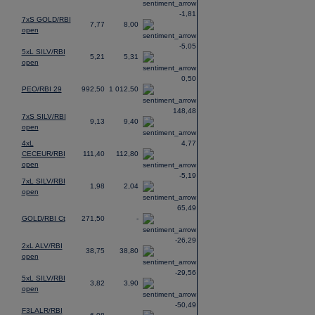
-1,81
7xS GOLD/RBI
7,77
8,00
open
-5,05
5xL SILV/RBI
5,21
5,31
open
0,50
PEO/RBI 29
992,50
1 012,50
148,48
7xS SILV/RBI
9,13
9,40
open
4xL
4,77
CECEUR/RBI
111,40
112,80
open
-5,19
7xL SILV/RBI
1,98
2,04
open
65,49
GOLD/RBI Ct
271,50
-
-26,29
2xL ALV/RBI
38,75
38,80
open
-29,56
5xL SILV/RBI
3,82
3,90
open
-50,49
F3LALR/RBI