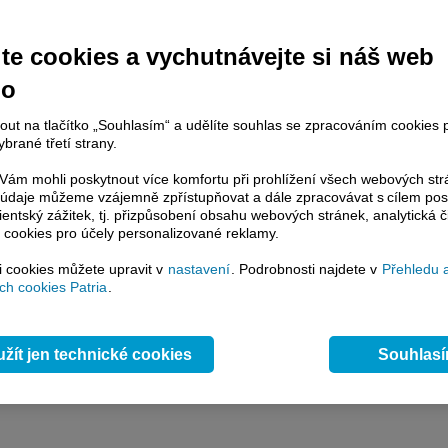
damenty naleznete
zde
.
te cookies a vychutnávejte si náš web
no
nout na tlačítko „Souhlasím“ a udělíte souhlas se zpracováním cookies 
brané třetí strany.
ám mohli poskytnout více komfortu při prohlížení všech webových st
to údaje můžeme vzájemně zpřístupňovat a dále zpracovávat s cílem pos
lientský zážitek, tj. přizpůsobení obsahu webových stránek, analytická č
 cookies pro účely personalizované reklamy.
si cookies můžete upravit v
nastavení
. Podrobnosti najdete v
Přehledu 
h cookies Patria
.
žít jen technické cookies
Souhlas