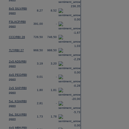
236,35
8xS SILV/RBI
8,27
8,52
open
0,00
F3LACP/RBI
391,00
-
open
-1,67
CCC/RBI 28
726,50
746,50
1,03
TLT/RBI 27
968,50
988,50
-2,29
2xS ADS/RBI
3,19
3,20
open
0,00
4xS PEO/RBI
0,01
-
open
-0,28
2xS SAP/RBI
1,80
1,81
open
-20,00
5xL KGH/RBI
2,81
-
open
-5,73
9xL SILV/RBI
1,73
1,78
open
0,00
4xS MBK/RBI