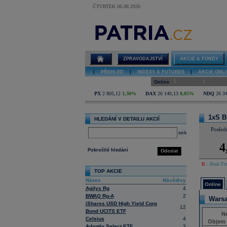
ČTVRTEK 06.08.2026
Detail akcie
1xS BRN/RBI
open online
ZPRAVODAJSTVÍ
AKCIE & FONDY
|
PŘEHLED
|
INDEXY A FUTURES
|
AKCIE ONLI
|
|
Online
Historie
Zprávy
PX
2 805,12
1,30%
DAX
26 140,13
0,05%
NDQ
26 3
1xS B
HLEDÁNÍ V DETAILU AKCIÍ
Posled
select
4
Pokročilé hledání
Odeslat
R
- Real-Tim
TOP AKCIE
Název
Návštěvy
Online
Agilyx Rg
4
BWAQ Rg-A
2
Wars
iShares USD High Yield Corp
12
Bond UCITS ETF
Ne
Celsius
4
Objem 
Adaptiv Select ETF
3