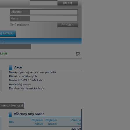
Hledej
Uživatel:
Heslo:
Nová registrace
Přihlásit
E PATRIA
E
|
ivní graf
0,94%
Akce
2
Nákup / prodej ve cvičném portfoliu
Přidat do oblíbených
Nastavit SMS / E-Mail alert
Analytický servis
Databanka historických dat
Interaktivní graf
Všechny trhy online
Nejlepší
Nejlepší
Změna
RIC
nákup
prodej
(%)
220,00