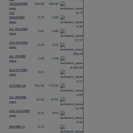
CECEUR/RBI
194,80
198,40
open
7xS
-8,71
WIG20/RBI
3,79
3,86
open
-6,56
6xL SILV/RBI
2,81
2,89
open
27,27
3xS PEO/RBI
0,20
0,22
open
383,54
4xL IFX/RBI
1,65
1,66
open
6 800,00
5xS KTY/RBI
0,01
-
open
-1,17
CCC/RBI 28
752,50
772,50
2,85
2xL ING/RBI
10,42
10,52
open
-0,79
3xS GOLD/RBI
9,41
9,52
open
0,00
WIG/RBI Ct
6,13
-