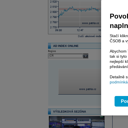
Další fun
Povol
Reklama
napl
Stačí klik
Další
akciové indexy
ČSOB a vy
AD INDEX ONLINE
Abychom V
Region
select
tak si ty
nejlepší k
předávání
Detailně 
podmínkác
Pou
VÝSLEDKOVÁ SEZÓNA