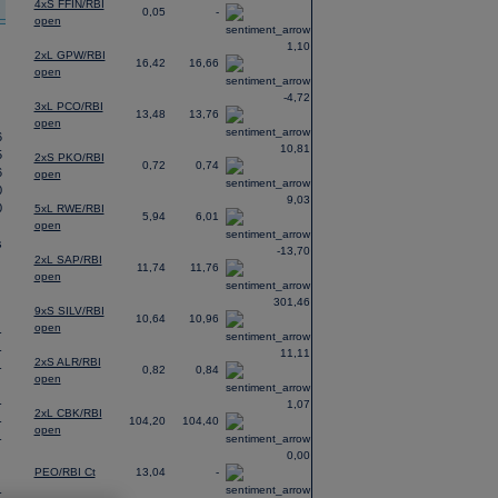
4xS FFIN/RBI
0,05
-
open
1,10
2xL GPW/RBI
16,42
16,66
open
-4,72
3xL PCO/RBI
13,48
13,76
open
6
10,81
5
2xS PKO/RBI
0,72
0,74
6
open
0
9,03
0
5xL RWE/RBI
5,94
6,01
open
s
-13,70
2xL SAP/RBI
11,74
11,76
open
301,46
9xS SILV/RBI
10,64
10,96
open
-
-
11,11
2xS ALR/RBI
-
0,82
0,84
open
-
1,07
2xL CBK/RBI
-
104,20
104,40
open
-
0,00
PEO/RBI Ct
13,04
-
-