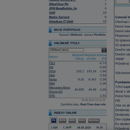
3
AtlasClear Rg
1
JPM BetaBuildrs Jp
4
VGP
10
Matrix Service
6
Cenové i
Amadeus IT Hold
15
Otevírací
Denní ma
MOJE PORTFOLIO
Denní mi
Nastavit
Oblíbené
, nastavit
Portfolio
Předchozí
52-týdenn
OBLÍBENÉ TITULY
52-týdenn
Dnešní ob
select
Dnešní ob
Nejlepší
Nejlepší
Změna
Název
nákup
prodej
(%)
VWAP
ČEZ
-0,73
Průměrný 
KB
0,00
PKN
152,1
152,16
1,66
Výkonnost
Msft
2,54
Nokia
8,32
8,342
-1,56
Fundame
IBM
-1,06
Tržní kapi
Mercedes-Benz
46,855
46,86
-1,05
Akcie v o
Group AG
PFE
1,51
Počet free-
06.08.2026 23:25:50
P/E
Zpožděná data,
Real-Time data info
Zisk na ak
Dividenda
INDEXY ONLINE
Dividenda
Den výplat
PX
BUX
WIG
DAX
Nasdaq
Ex-divide
Průměrná 