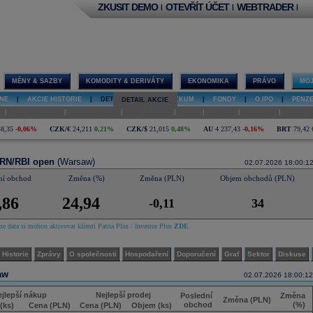
ZKUSIT DEMO
OTEVŘÍT ÚČET
WEBTRADER
|
|
|
MĚNY & SAZBY
KOMODITY & DERIVÁTY
EKONOMIKA
PRÁVO
MOJ
NE
|
AKCIE HISTORIE
|
DETAIL AKCIE
|
VÝZKUM
|
FONDY
|
O IPO
|
PENZ
DETAIL AKCIE
|
|
|
|
|
|
|
O společnosti
Hospodaření
Doporučení
Graf
Sektor
Diskuse
Interakt
48,35
-0,06%
CZK/€
24,211
0,21%
CZK/$
21,015
0,48%
AU
4 237,43
-0,16%
BRT
79,42
RN/RBI open
(Warsaw)
02.07.2026 18:00:1
ní obchod
Změna (%)
Změna (PLN)
Objem obchodů (PLN)
,86
24,94
-0,11
34
e data si mohou aktivovat klienti Patria Plus / Investor Plus
ZDE
.
Historie
Zprávy
O společnosti
Hospodaření
Doporučení
Graf
Sektor
Diskuse
aw
02.07.2026 18:00:12
jlepší nákup
Nejlepší prodej
Poslední
Změna
Změna (PLN)
obchod
(%)
(ks)
Cena (PLN)
Cena (PLN)
Objem (ks)