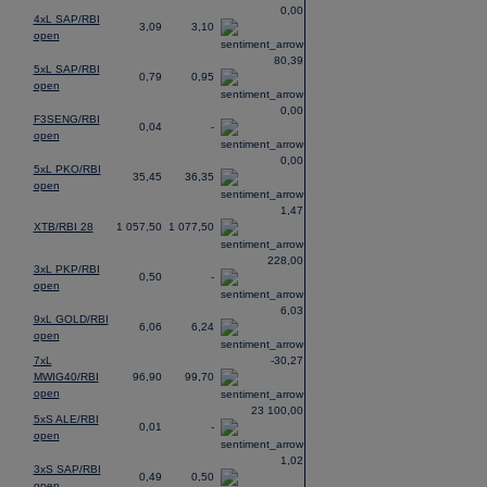
0,00
4xL SAP/RBI
3,09
3,10
open
80,39
5xL SAP/RBI
0,79
0,95
open
0,00
F3SENG/RBI
0,04
-
open
0,00
5xL PKO/RBI
35,45
36,35
open
1,47
XTB/RBI 28
1 057,50
1 077,50
228,00
3xL PKP/RBI
0,50
-
open
6,03
9xL GOLD/RBI
6,06
6,24
open
7xL
-30,27
MWIG40/RBI
96,90
99,70
open
23 100,00
5xS ALE/RBI
0,01
-
open
1,02
3xS SAP/RBI
0,49
0,50
open