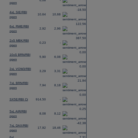
6,08
-
open
-18,50
4xL SIE/RBI
10,64
10,68
open
122,56
6xL RWE/RBI
2,92
2,96
open
387,50
2xS MBK/RBI
0,23
-
open
0,00
10xS BRN/RBI
5,90
6,08
open
0,00
2xL VOW3/RBI
3,29
3,31
open
21,94
7xL BRN/RBI
7,94
8,18
open
0,00
SX5E/RBI Ct
914,50
-
0,25
5xL AIR/RBI
8,08
8,12
open
-42,38
7xL DAX/RBI
17,92
18,46
open
6xL
7,31