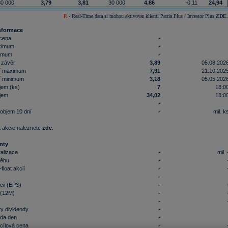
0 000
3,79
3,81
30 000
4,86
-0,11
24,94
R
- Real-Time data si mohou aktivovat klienti Patria Plus / Investor Plus
ZDE
.
nformace
 cena
-
ximum
-
nimum
-
 závěr
3,89
05.08.202
í maximum
7,91
21.10.202
í minimum
3,18
05.05.202
jem (ks)
7
18:0
jem
34,02
18:0
-
objem 10 dní
-
mil. k
 akcie naleznete
zde
.
nty
talizace
-
mil. 
běhu
-
float akcií
-
-
cii (EPS)
-
 (12M)
-
-
y dividendy
-
nda den
-
cílová cena
-