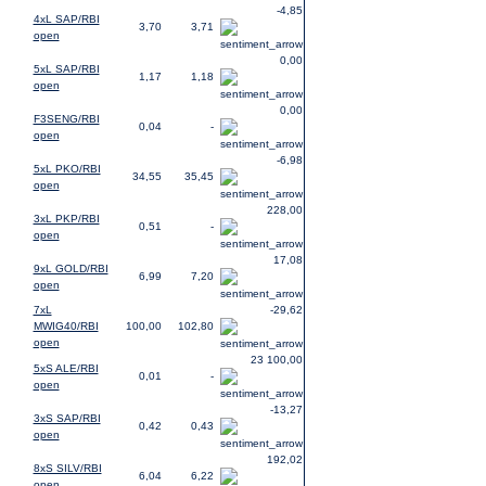
-4,85
4xL SAP/RBI
3,70
3,71
open
0,00
5xL SAP/RBI
1,17
1,18
open
0,00
F3SENG/RBI
0,04
-
open
-6,98
5xL PKO/RBI
34,55
35,45
open
228,00
3xL PKP/RBI
0,51
-
open
17,08
9xL GOLD/RBI
6,99
7,20
open
7xL
-29,62
MWIG40/RBI
100,00
102,80
open
23 100,00
5xS ALE/RBI
0,01
-
open
-13,27
3xS SAP/RBI
0,42
0,43
open
192,02
8xS SILV/RBI
6,04
6,22
open