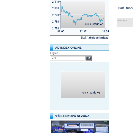
Další fun
Reklama
Další
akciové indexy
AD INDEX ONLINE
Region
select
VÝSLEDKOVÁ SEZÓNA