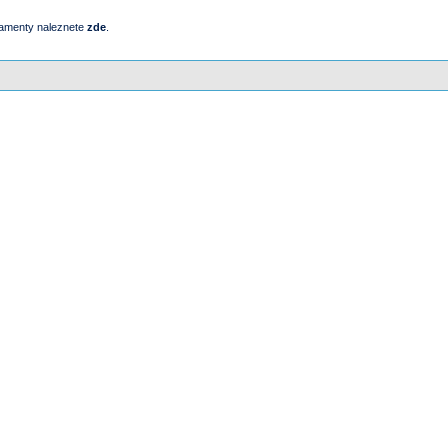
damenty naleznete
zde
.