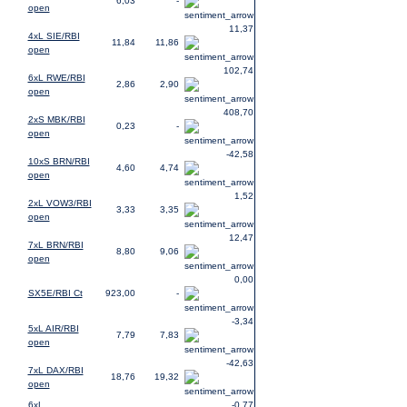
6,03
-
open
11,37
4xL SIE/RBI
11,84
11,86
open
102,74
6xL RWE/RBI
2,86
2,90
open
408,70
2xS MBK/RBI
0,23
-
open
-42,58
10xS BRN/RBI
4,60
4,74
open
1,52
2xL VOW3/RBI
3,33
3,35
open
12,47
7xL BRN/RBI
8,80
9,06
open
0,00
SX5E/RBI Ct
923,00
-
-3,34
5xL AIR/RBI
7,79
7,83
open
-42,63
7xL DAX/RBI
18,76
19,32
open
6xL
-0,77