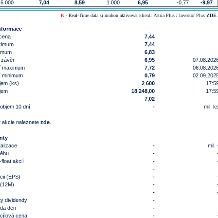
6 000
7,04
8,59
1 000
6,95
-0,77
-9,97
R
- Real-Time data si mohou aktivovat klienti Patria Plus / Investor Plus
ZDE
.
nformace
 cena
7,44
ximum
7,44
nimum
6,83
 závěr
6,95
07.08.202
í maximum
7,72
06.08.202
í minimum
0,79
02.09.202
jem (ks)
2 600
17:5
jem
18 248,00
17:5
7,02
objem 10 dní
-
mil. k
 akcie naleznete
zde
.
nty
talizace
-
mil. 
běhu
-
float akcií
-
-
cii (EPS)
-
 (12M)
-
-
y dividendy
-
nda den
-
cílová cena
-