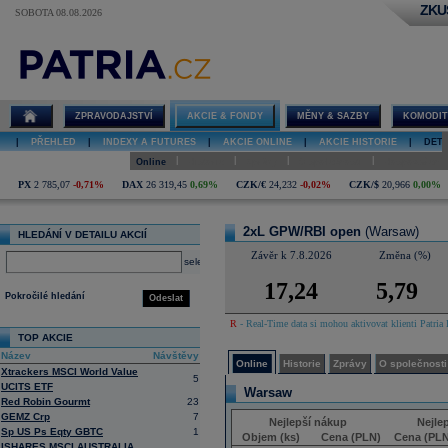
ZKU
SOBOTA 08.08.2026
Detail akcie
2xL GPW/RBI
open online
ZPRAVODAJSTVÍ
AKCIE & FONDY
MĚNY & SAZBY
KOMODIT
|
PŘEHLED
|
INDEXY A FUTURES
|
AKCIE ONLINE
|
AKCIE HISTORIE
|
DETA
|
|
|
|
Online
Historie
Zprávy
O společnosti
Hospodaření
PX
2 785,07
-0,71%
DAX
26 319,45
0,69%
CZK/€
24,232
-0,02%
CZK/$
20,966
0,00%
2xL GPW/RBI open
(Warsaw)
HLEDÁNÍ V DETAILU AKCIÍ
Závěr k 7.8.2026
Změna (%)
select
17,24
5,79
Pokročilé hledání
Odeslat
R
- Real-Time data si mohou aktivovat klienti Patria 
TOP AKCIE
Název
Návštěvy
Online
Historie
Zprávy
O společnosti
Xtrackers MSCI World Value
5
UCITS ETF
Warsaw
Red Robin Gourmt
23
GEMZ Crp
7
Nejlepší nákup
Nejle
Sp US Ps Eqty GBTC
1
Objem (ks)
Cena (PLN)
Cena (PLN
ISHARES MSCI AUSTRALIA