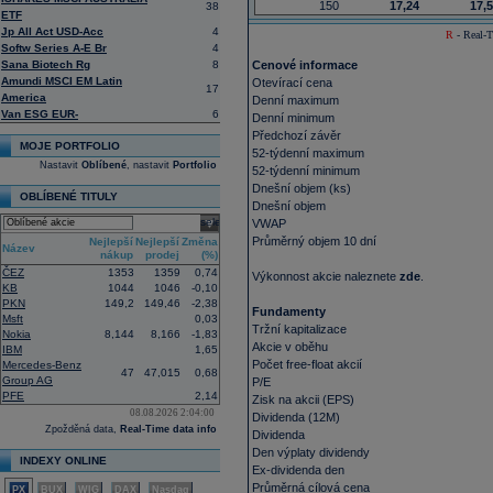
150
17,24
17,
38
ETF
Jp All Act USD-Acc
4
R
- Real-T
Softw Series A-E Br
4
Sana Biotech Rg
8
Cenové informace
Amundi MSCI EM Latin
Otevírací cena
17
America
Denní maximum
Van ESG EUR-
6
Denní minimum
Předchozí závěr
MOJE PORTFOLIO
52-týdenní maximum
Nastavit
Oblíbené
, nastavit
Portfolio
52-týdenní minimum
Dnešní objem (ks)
OBLÍBENÉ TITULY
Dnešní objem
select
VWAP
Průměrný objem 10 dní
Nejlepší
Nejlepší
Změna
Název
nákup
prodej
(%)
ČEZ
1353
1359
0,74
Výkonnost akcie naleznete
zde
.
KB
1044
1046
-0,10
PKN
149,2
149,46
-2,38
Fundamenty
Msft
0,03
Tržní kapitalizace
Nokia
8,144
8,166
-1,83
Akcie v oběhu
IBM
1,65
Počet free-float akcií
Mercedes-Benz
47
47,015
0,68
Group AG
P/E
PFE
2,14
Zisk na akcii (EPS)
08.08.2026 2:04:00
Dividenda (12M)
Zpožděná data,
Real-Time data info
Dividenda
Den výplaty dividendy
INDEXY ONLINE
Ex-dividenda den
Průměrná cílová cena
PX
BUX
WIG
DAX
Nasdaq