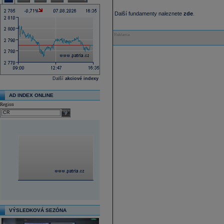
Další fundamenty naleznete
zde
.
Reklama
Další
akciové indexy
AD INDEX ONLINE
Region
select
VÝSLEDKOVÁ SEZÓNA