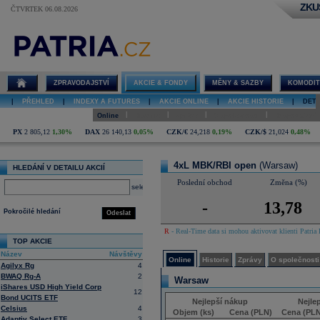
ZKU
ČTVRTEK 06.08.2026
Detail akcie
4xL MBK/RBI
open online
ZPRAVODAJSTVÍ
AKCIE & FONDY
MĚNY & SAZBY
KOMODIT
|
PŘEHLED
|
INDEXY A FUTURES
|
AKCIE ONLINE
|
AKCIE HISTORIE
|
DETA
|
|
|
|
Online
Historie
Zprávy
O společnosti
Hospodaření
PX
2 805,12
1,30%
DAX
26 140,13
0,05%
CZK/€
24,218
0,19%
CZK/$
21,024
0,48%
4xL MBK/RBI open
(Warsaw)
HLEDÁNÍ V DETAILU AKCIÍ
Poslední obchod
Změna (%)
select
-
13,78
Pokročilé hledání
Odeslat
R
- Real-Time data si mohou aktivovat klienti Patria 
TOP AKCIE
Název
Návštěvy
Online
Historie
Zprávy
O společnosti
Agilyx Rg
4
BWAQ Rg-A
2
Warsaw
iShares USD High Yield Corp
12
Bond UCITS ETF
Nejlepší nákup
Nejle
Celsius
4
Objem (ks)
Cena (PLN)
Cena (PLN
Adaptiv Select ETF
3