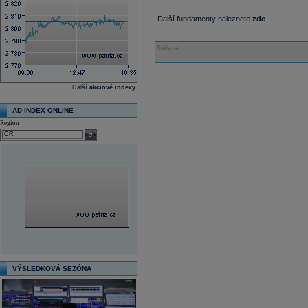
Další fundamenty naleznete
zde
.
Reklama
Další
akciové indexy
AD INDEX ONLINE
Region
select
VÝSLEDKOVÁ SEZÓNA