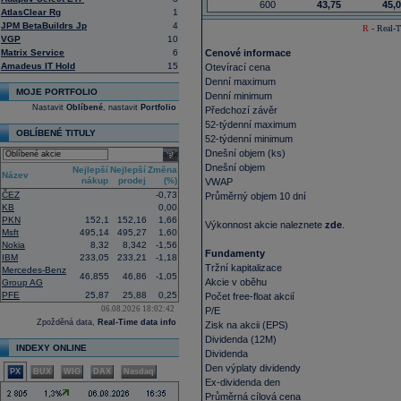
600
43,75
45,
AtlasClear Rg
1
JPM BetaBuildrs Jp
4
R
- Real-T
VGP
10
Matrix Service
6
Cenové informace
Amadeus IT Hold
15
Otevírací cena
Denní maximum
MOJE PORTFOLIO
Denní minimum
Nastavit
Oblíbené
, nastavit
Portfolio
Předchozí závěr
52-týdenní maximum
OBLÍBENÉ TITULY
52-týdenní minimum
Dnešní objem (ks)
select
Dnešní objem
Nejlepší
Nejlepší
Změna
Název
nákup
prodej
(%)
VWAP
ČEZ
-0,73
Průměrný objem 10 dní
KB
0,00
PKN
152,1
152,16
1,66
Výkonnost akcie naleznete
zde
.
Msft
495,14
495,27
1,60
Nokia
8,32
8,342
-1,56
Fundamenty
IBM
233,05
233,21
-1,18
Tržní kapitalizace
Mercedes-Benz
46,855
46,86
-1,05
Akcie v oběhu
Group AG
PFE
25,87
25,88
0,25
Počet free-float akcií
06.08.2026 18:02:42
P/E
Zpožděná data,
Real-Time data info
Zisk na akcii (EPS)
Dividenda (12M)
INDEXY ONLINE
Dividenda
Den výplaty dividendy
PX
BUX
WIG
DAX
Nasdaq
Ex-dividenda den
Průměrná cílová cena